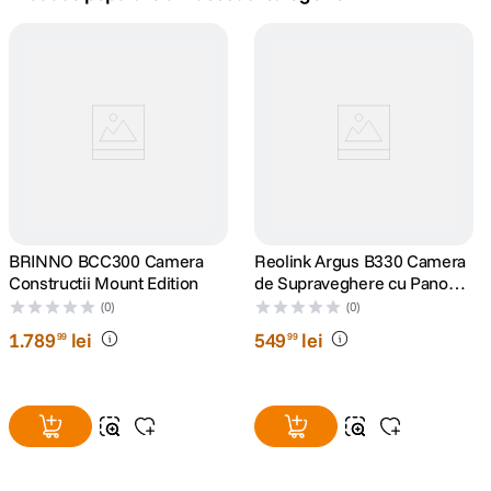
lavaliera
5
.
canon sx740 hs
6
.
card memorie
7
.
sony fx
8
.
dji mic mini
BRINNO BCC300 Camera
9
.
Reolink Argus B330 Camera
Constructii Mount Edition
de Supraveghere cu Panou
Solar 4 MP si Inteligenta
dji osmo pocket 4
(0)
(0)
10
.
Artificiala
1
.
789
lei
549
lei
99
99