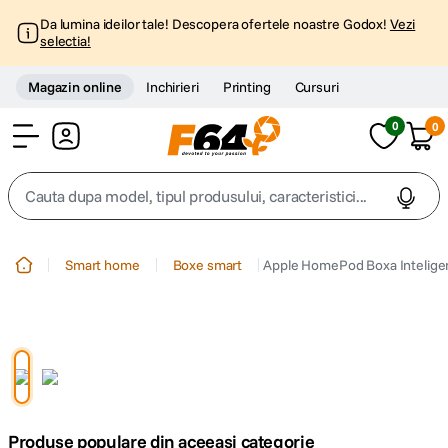
Da lumina ideilor tale! Descopera ofertele noastre Godox!
Vezi
selectia!
Magazin online
Inchirieri
Printing
Cursuri
0
0
Cont
Cauta dupa model, tipul produsului, caracteristici...
Top Cautari
Smart home
Boxe smart
Apple HomePod Boxa Inteligen
canon g7x
1
.
trepied
2
.
trepied telefon
3
.
Produse populare din aceeasi categorie
peak design
4
.