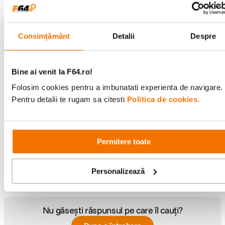
Foarte fain
5
Se aude bine. Chiar mai bine decat ma asteptam. Nu are distorsiuni in
Consimțământ
Detalii
Despre
medii sau inalte atunci cand ridici volumul la maxim. Functia de comanda
''hey siri'' merge chiar si cand muzica este data la maxim.
23/07/2018
Bine ai venit la F64.ro!
Lucian Alexandrov
Achizitie verificata
Folosim cookies pentru a imbunatati experienta de navigare.
Pentru detalii te rugam sa citesti
Politica de cookies.
V-a fost de ajutor aceasta recenzie?
0
0
Raporteaza recenzia
Permitere toate
afisarea recenzia
1-1
Înapoi sus
Personalizează
Întrebări și răspunsuri
Nu găsești răspunsul pe care îl cauți?