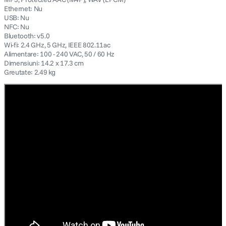
Ethernet: Nu
USB: Nu
NFC: Nu
Bluetooth: v5.0
Wi-fi: 2.4 GHz, 5 GHz, IEEE 802.11ac
Alimentare: 100 - 240 VAC, 50 / 60 Hz
Dimensiuni: 14.2 x 17.3 cm
Greutate: 2.49 kg