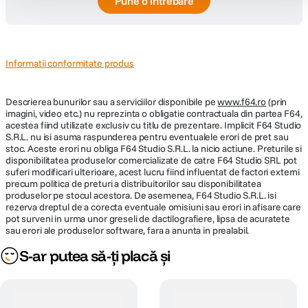
Pune o întrebare
Informatii conformitate produs
Descrierea bunurilor sau a serviciilor disponibile pe
www.f64.ro
(prin
imagini, video etc.) nu reprezinta o obligatie contractuala din partea F64,
acestea fiind utilizate exclusiv cu titlu de prezentare. Implicit F64 Studio
S.R.L. nu isi asuma raspunderea pentru eventualele erori de pret sau
stoc. Aceste erori nu obliga F64 Studio S.R.L. la nicio actiune. Preturile si
disponibilitatea produselor comercializate de catre F64 Studio SRL pot
suferi modificari ulterioare, acest lucru fiind influentat de factori externi
precum politica de preturi a distribuitorilor sau disponibilitatea
produselor pe stocul acestora. De asemenea, F64 Studio S.R.L. isi
rezerva dreptul de a corecta eventuale omisiuni sau erori in afisare care
pot surveni in urma unor greseli de dactilografiere, lipsa de acuratete
sau erori ale produselor software, fara a anunta in prealabil.
S-ar putea să-ți placă și