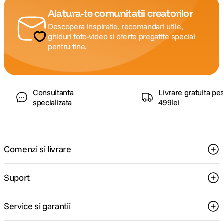
Alatura-te comunitatii creatorilor
Descopera inspiratie, recomandari utile,
ghiduri foto-video si oferte pregatite special
pentru tine.
Consultanta
Livrare gratuita pe
specializata
499lei
Comenzi si livrare
Suport
Service si garantii