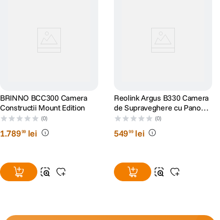
BRINNO BCC300 Camera
Reolink Argus B330 Camera
Constructii Mount Edition
de Supraveghere cu Panou
Solar 4 MP si Inteligenta
(0)
(0)
Artificiala
1
.
789
lei
549
lei
99
99