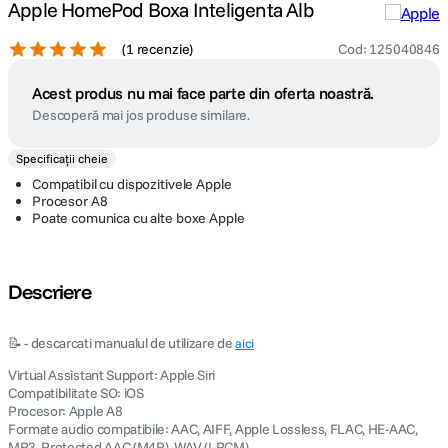
Apple HomePod Boxa Inteligenta Alb
(
1 recenzie
)
Cod
:
125040846
Acest produs nu mai face parte din oferta noastră.
Descoperă mai jos produse similare.
Specificații cheie
Compatibil cu dispozitivele Apple
Procesor A8
Poate comunica cu alte boxe Apple
Descriere
📝 - descarcati manualul de utilizare de
aici
Virtual Assistant Support: Apple Siri
Compatibilitate SO: iOS
Procesor: Apple A8
Formate audio compatibile: AAC, AIFF, Apple Lossless, FLAC, HE-AAC,
MP3, Protected AAC (M4P), WAV (LPCM)