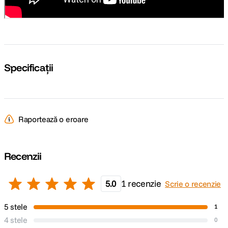
Specificații
Raportează o eroare
Recenzii
5.0
1 recenzie
Scrie o recenzie
5 stele
1
4 stele
0