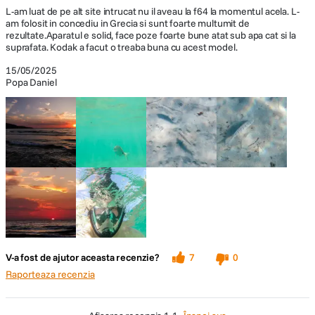
(1900k-10000k), Subacvatic
L-am luat de pe alt site intrucat nu il aveau la f64 la momentul acela. L-
am folosit in concediu in Grecia si sunt foarte multumit de
rezultate.Aparatul e solid, face poze foarte bune atat sub apa cat si la
Portret, Peisaj, Sport, Plaja, Apus de
suprafata. Kodak a facut o treaba buna cu acest model.
Moduri
soare, Artificii, Peisaj de noapte, Zapada,
presetate
Copii, Mod Panorama, Sticla, Anti-shake,
15/05/2025
(Scene)
Fotografie panoramica, Portret de noapte,
Popa Daniel
Petrecere, Interior, Frunza, Muzeu
(4:3) 16MP: 4608x3456,
10MP:3648x2736, 5MP: 2592x1944,
Capacitate
3MP: 2048x1536, 0.3MP: 640x480, (3:2)
inregistrare foto
14MP: 4608x3072, (16:9) 12MP:
4608x2592, 2MP: 1920x1080
Intern Moduri blit dezactivat, Blit automat,
Blit de umplere, Sincronizare lenta,
Blit integrat
Sincronizare lenta + Reducere ochi rosii,
Reducere ochi rosii
V-a fost de ajutor aceasta recenzie?
7
0
Raporteaza recenzia
SPECIFICATII VIDEO: