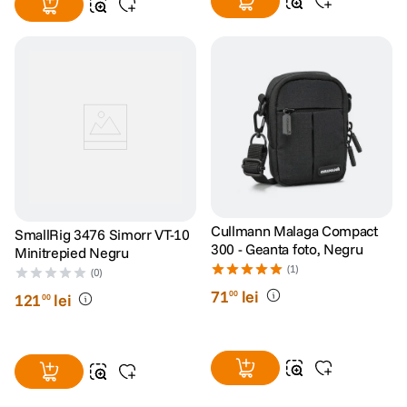
Cullmann Malaga Compact
SmallRig 3476 Simorr VT-10
300 - Geanta foto, Negru
Minitrepied Negru
(1)
(0)
71
lei
00
121
lei
00