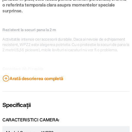
o referinta temporala clara asupra momentelor speciale
surprinse.
Rezistent la socuri pana la 2 m
Activitatile intense cer accesorii durabile. Daca ai nevoie de echipament
rezistent, WPZ2 este alegerea potrivita. Cu o protectie la socuri de pana la
2 metri (6,56 picioare), micile lovituri si cazaturi nu vor fi o problema.
Conectare Wi-Fi rapida
Nu rata niciun moment important! Camera rezistenta KODAK PIXPRO
Arată descrierea completă
WPZ2 se conecteaza rapid la dispozitivul tau inteligent prin Wi-Fi, astfel
incat poti incarca si impartasi instant cele mai bune fotografii cu prietenii,
familia si intreaga lume, indiferent unde te afli. Mai simplu ca niciodata!
Specificații
Zoom optic 4X
CARACTERISTICI CAMERA:
WPZ2 este construita pentru aventuri, dar uneori ai nevoie de un cadru
mai apropiat. Cu zoom optic 4X, poti surprinde fiecare detaliu fara sa intri