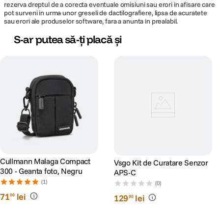
memorie
pâna la 32 GB) [ Cardul MMC nu este
rezerva dreptul de a corecta eventuale omisiuni sau erori in afisare care
compatibile
acceptat ]
pot surveni in urma unor greseli de dactilografiere, lipsa de acuratete
sau erori ale produselor software, fara a anunta in prealabil.
S-ar putea să-ți placă și
CONECTIVITATE & PORTURI:
WiFi
Da
Interfata
USB 2.0 (Micro USB cu 5 pini)
computer
ALTE CARACTERISTICI:
Baterie reîncarcabila Li-ion LB-015, 3,7 V
Mod alimentare
700 mAh, încarcare în camera
Cullmann Malaga Compact
Vsgo Kit de Curatare Senzor
300 - Geanta foto, Negru
APS-C
Model
(1)
(0)
acumulator
Acumulator incorporat
71
lei
00
compatibil
129
lei
90
Optiuni limba
26 de limbi