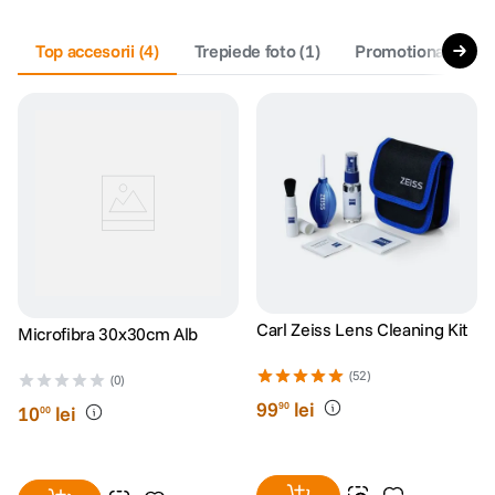
canon sx740 hs
Top accesorii
5
.
(
4
)
Trepiede foto
(
1
)
Promotionale F64
lavaliera
6
.
sony fx
7
.
card memorie
8
.
dji mic mini
9
.
dji osmo
10
.
Carl Zeiss Lens Cleaning Kit
Microfibra 30x30cm Alb
(52)
(0)
99
lei
90
10
lei
00