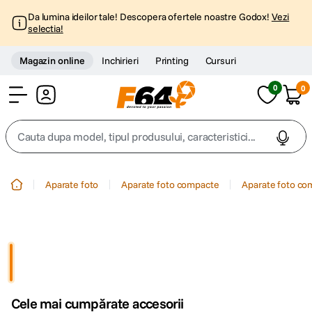
Da lumina ideilor tale! Descopera ofertele noastre Godox!
Vezi
selectia!
Magazin online
Inchirieri
Printing
Cursuri
0
0
Cont
Cauta dupa model, tipul produsului, caracteristici...
Top Cautari
Aparate foto
Aparate foto compacte
Aparate foto co
canon g7x
1
.
trepied
2
.
trepied telefon
3
.
Cele mai cumpărate accesorii
peak design
4
.