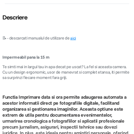
Descriere
📝 - descarcati manualul de utilizare de
aici
Impermeabil pana la 15 m
Te simti mai in largul tau in apa decat pe uscat? La fel si aceasta camera.
Cu un design ergonomic, usor de manevrat si complet etansa, iti permite
sa surprinzi fiecare moment fara griji.
Functia Imprimare data si ora permite adaugarea automata a
acestor informatii direct pe fotografiile digitale, facilitand
organizarea si gestionarea imaginilor. Aceasta optiune este
extrem de utila pentru documentarea evenimentelor,
urmarirea cronologica a fotografiilor si aplicatii profesionale
precum jurnalism, asigurari, inspectii tehnice sau dovezi
juridice. In plus, este ideala pentru amintiri personale, oferind