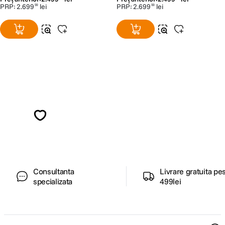
PRP:
2
.
699
lei
PRP:
2
.
699
lei
99
99
Alatura-te comunitatii creatorilor
Descopera inspiratie, recomandari utile,
ghiduri foto-video si oferte pregatite special
pentru tine.
Consultanta
Livrare gratuita pe
specializata
499lei