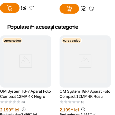
DIMENSIUNE / GREUTATE:
Populare în aceeași categorie
Aproximativ. 95 × 63 × 25 mm (pe baza
Dimensiuni
standardelor CIPA)
curea cadou
curea cadou
Greutate
Aproximativ. 176 g (numai corp)
OM System TG-7 Aparat Foto
OM System TG-7 Aparat Foto
Compact 12MP 4K Negru
Compact 12MP 4K Rosu
(0)
(0)
2
.
199
lei
2
.
199
lei
99
99
Preț anterior:
2
.
499
lei
Preț anterior:
2
.
499
lei
99
99