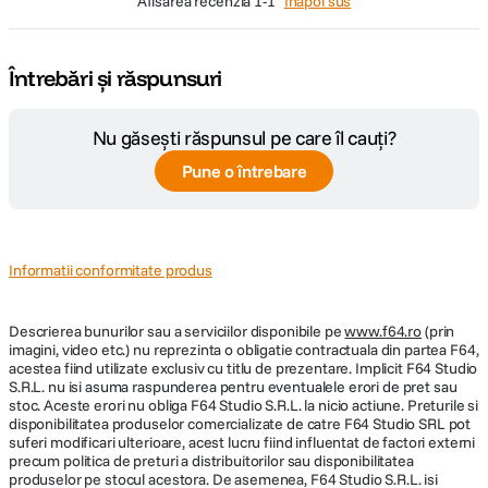
afisarea recenzia
1-1
Înapoi sus
1920x1080 (30fps), 1280x720
Inregistrare
(60fps/30fps), 640x480 (30fps), High-
video
Speed Movie 640x480 (120fps)
Întrebări și răspunsuri
DETALII PRODUCATOR
Nu găsești răspunsul pe care îl cauți?
Pune o întrebare
Cod producator
115930
ECRAN / VIEWFINDER:
Informatii conformitate produs
Display LCD
2,7 inchi (230k pixeli)
Descrierea bunurilor sau a serviciilor disponibile pe
www.f64.ro
(prin
imagini, video etc.) nu reprezinta o obligatie contractuala din partea F64,
STOCARE:
acestea fiind utilizate exclusiv cu titlu de prezentare. Implicit F64 Studio
S.R.L. nu isi asuma raspunderea pentru eventualele erori de pret sau
Memorie
stoc. Aceste erori nu obliga F64 Studio S.R.L. la nicio actiune. Preturile si
8MB
disponibilitatea produselor comercializate de catre F64 Studio SRL pot
interna
suferi modificari ulterioare, acest lucru fiind influentat de factori externi
precum politica de preturi a distribuitorilor sau disponibilitatea
Carduri
Card microSD/microSDHC (Suport de
produselor pe stocul acestora. De asemenea, F64 Studio S.R.L. isi