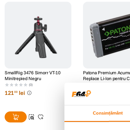
SmallRig 3476 Simorr VT-10
Patona Premium Acumu
Minitrepied Negru
Replace Li-Ion pentru 
13 1010mAh 3.6V
(0)
(1)
121
lei
173
lei
00
00
Consimțământ