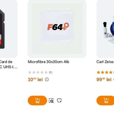
Card de
Microfibra 30x30cm Alb
Carl Zeiss
C UHS-I
i
(0)
10
lei
99
lei
00
90