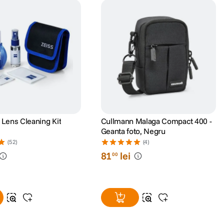
 Lens Cleaning Kit
Cullmann Malaga Compact 400 -
Geanta foto, Negru
(52)
(4)
81
lei
00