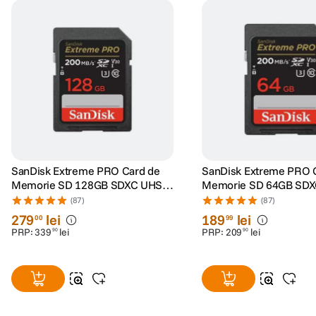
SanDisk Extreme PRO Card de
SanDisk Extreme PRO 
Memorie SD 128GB SDXC UHS-I
Memorie SD 64GB SDX
Class 10 U3 V30 + 2 Ani
Class 10 U3 V30 + 2 An
(87)
(87)
RescuePRO Deluxe
RescuePRO Deluxe
279
lei
189
lei
00
99
PRP:
339
lei
PRP:
209
lei
90
90