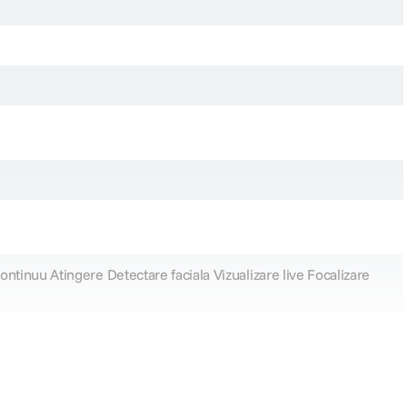
II
ntinuu Atingere Detectare faciala Vizualizare live Focalizare
atunci cand fotografiati in conditii de iluminare slaba.
 Ofera posibilitatea de a utiliza un microfon extern si o iesire HDMI ceea ce