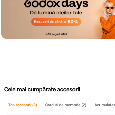
Cele mai cumpărate accesorii
Top accesorii
(
8
)
Carduri de memorie
(
2
)
Acumulatori 