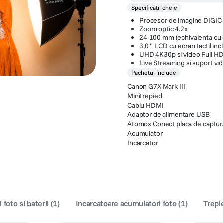
Specificații cheie
Procesor de imagine DIGIC
Zoom optic 4.2x
24-100 mm (echivalenta cu
3,0 " LCD cu ecran tactil incl
UHD 4K30p si video Full H
Live Streaming si suport vid
Pachetul include
Canon G7X Mark III
Minitrepied
Cablu HDMI
Adaptor de alimentare USB
Atomox Conect placa de captura
Acumulator
Incarcator
foto si baterii
(
1
)
Incarcatoare acumulatori foto
(
1
)
Trepi