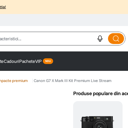
tia!
istici...
te
Cadouri
Pachete
VIP
ompacte premium
Canon G7 X Mark III Kit Premium Live Stream
Produse populare din ac