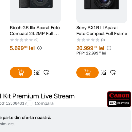
Ricoh GR IIIx Aparat Foto
Sony RX1R III Aparat
Compact 24.2MP Full HD
Foto Compact Full Frame
Negru
(0)
(0)
5
.
699
lei
20
.
999
lei
99
99
PRP:
22
.
999
lei
99
I Kit Premium Live Stream
Compara
od
:
125084317
 parte din oferta noastră.
similare.