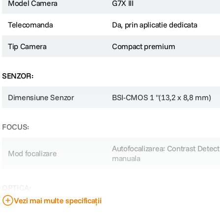
Model Camera
G7X III
PowerShot G7 X Mark III
Telecomanda
Da, prin aplicatie dedicata
Tip Camera
Compact premium
SENZOR:
Dimensiune Senzor
BSI-CMOS 1 "(13,2 x 8,8 mm)
FOCUS:
Senzor CMOS 1'' 20 MP si Procesor DIGI 8
Autofocalizarea: Contrast Detect
Mod focalizare
manuala
Dispunand de un senzor CMOS de 1" si 20MP, impreuna cu un procesor de imagin
Inregistrare video UHD 4K30p si Full HD 1
OPTICA:
Vezi mai multe specificații
G7 X Mark III accepta inregistrarea video verticala,iar conectivitatea pentru
Distanta focala
24-100 mm
imbunatateste calitatea inregistrarii.