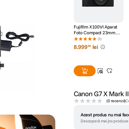
Fujifilm X100VI Aparat
Foto Compact 23mm
F2.0 40.2MP 6K IBIS
(1)
Negru
8
.
999
lei
99
Canon G7 X Mark II
(
0 recenzii
)
C
Acest produs nu mai face
Descoperă mai jos produse 