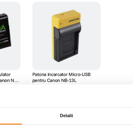
lator
Patona Incarcator Micro-USB
Canon NB-
pentru Canon NB-13L
(1)
51
lei
00
Detalii