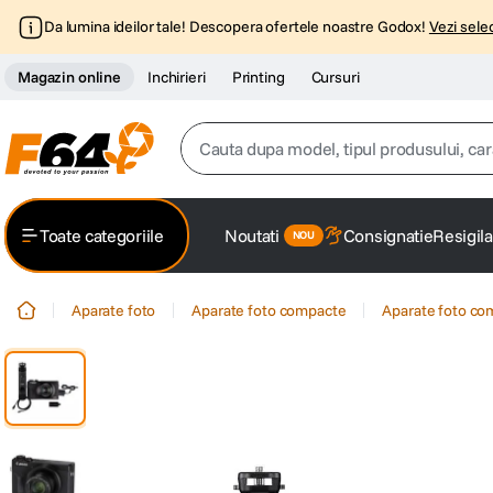
Da lumina ideilor tale! Descopera ofertele noastre Godox!
Vezi selec
Magazin online
Inchirieri
Printing
Cursuri
Cauta dupa model, tipul produsului, caracter
Top Cautari
Toate categoriile
Noutati
Consignatie
Resigila
canon g7x
1
.
Aparate foto
Aparate foto compacte
Aparate foto c
trepied
2
.
trepied telefon
3
.
peak design
4
.
canon sx740 hs
5
.