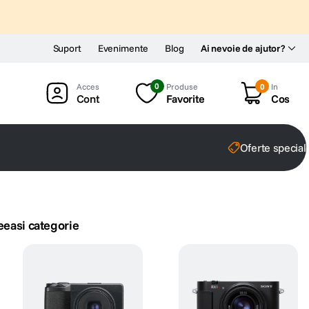
Suport
Evenimente
Blog
Ai nevoie de ajutor?
0
Produse
0
In
Cont
Favorite
Cos
Oferte special
eeasi categorie