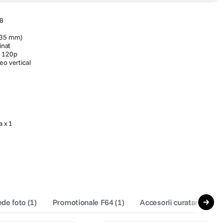
 8
 35 mm)
inat
D 120p
eo vertical
 x 1
ede foto
(
1
)
Promotionale F64
(
1
)
Accesorii curatare si pr