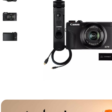
lavaliera
6
.
sony fx
7
.
card memorie
8
.
dji mic mini
9
.
dji osmo
10
.