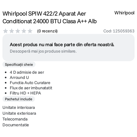
Whirlpool SPIW 422/2 Aparat Aer
Whirlpool
Conditionat 24000 BTU Clasa A++ Alb
(
0 recenzii
)
Cod
:
125059363
Acest produs nu mai face parte din oferta noastră.
Descoperă mai jos produse similare.
Specificații cheie
4 D admisie de aer
Arround U
Functia Auto Curatare
Flux de aer imbunatatit
Filtru HD + HEPA
Pachetul include
Unitate interioara
Unitate exterioara
Telecomanda
Documentatie