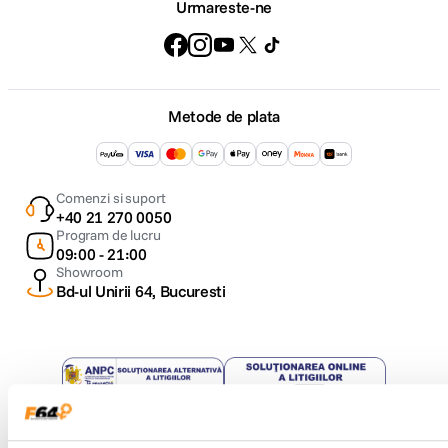
externa
Urmareste-ne
Latime unitate externa
366 nm
Inaltime unitate
795 nm
externa
Metode de plata
Greutate unitate
56 kg
externa
Comenzi si suport
FUNCTII
+40 21 270 0050
Program de lucru
Functii climatizare
09:00 - 21:00
Racire
Showroom
Incalzire
Bd-ul Unirii 64, Bucuresti
Ventilatie
Dezumidificare
Tehnologie Wi-Fi
Nu
Caracteristici
6th Sense
speciale
Auto Clean
Copyright © F64 2001 - 2026