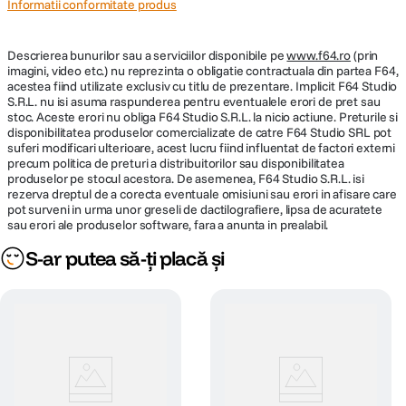
Informatii conformitate produs
Recomandat pentru
50 m²
incaperi pana la
Descrierea bunurilor sau a serviciilor disponibile pe
Capacitate generala
24000 BTU
www.f64.ro
(prin
imagini, video etc.) nu reprezinta o obligatie contractuala din partea F64,
acestea fiind utilizate exclusiv cu titlu de prezentare. Implicit F64 Studio
Capacitate de racire
22178 BTU
S.R.L. nu isi asuma raspunderea pentru eventualele erori de pret sau
stoc. Aceste erori nu obliga F64 Studio S.R.L. la nicio actiune. Preturile si
Capacitate de
23202 BTU
disponibilitatea produselor comercializate de catre F64 Studio SRL pot
incalzire
suferi modificari ulterioare, acest lucru fiind influentat de factori externi
precum politica de preturi a distribuitorilor sau disponibilitatea
Eficienta energetica
A++
produselor pe stocul acestora. De asemenea, F64 Studio S.R.L. isi
racire
rezerva dreptul de a corecta eventuale omisiuni sau erori in afisare care
pot surveni in urma unor greseli de dactilografiere, lipsa de acuratete
Eficienta energetica
A
sau erori ale produselor software, fara a anunta in prealabil.
incalzire
S-ar putea să-ți placă și
Temperatura minima
7
de operare incalzire
(°-C)
Tip filtru
Catechin
HD
HEPA