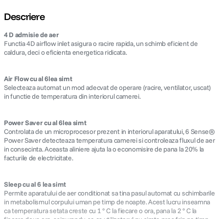
Descriere
4 D admisie de aer
Functia 4D airflow inlet asigura o racire rapida, un schimb eficient de
caldura, deci o eficienta energetica ridicata.
Air Flow cu al 6lea simt
Selecteaza automat un mod adecvat de operare (racire, ventilator, uscat)
in functie de temperatura din interiorul camerei.
Power Saver cu al 6lea simt
Controlata de un microprocesor prezent in interiorul aparatului, 6 Sense®
Power Saver detecteaza temperatura camerei si controleaza fluxul de aer
in consecinta. Aceasta aliniere ajuta la o economisire de pana la 20% la
facturile de electricitate.
Sleep cu al 6 lea simt
Permite aparatului de aer conditionat sa tina pasul automat cu schimbarile
in metabolismul corpului uman pe timp de noapte. Acest lucru inseamna
ca temperatura setata creste cu 1 ° C la fiecare o ora, pana la 2 ° C la