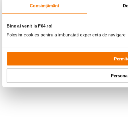
Timer
Consimțământ
De
Around U
Parteneri tehnologie:
Sleep
Power Save
Real time Clock
Bine ai venit la F64.ro!
Jet
Folosim cookies pentru a imbunatati experienta de navigare. P
Auto Restart
Telecomanda Touch
DIM - back light off
4 D Air Inlet
Permit
Persona