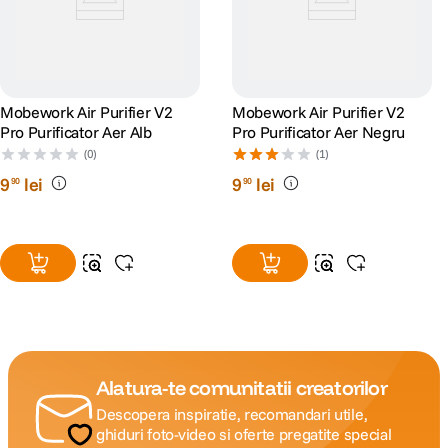
SPECIFICATII TEHNICE
Tensiune alimentare
230 V
Mobework Air Purifier V2
Mobework Air Purifier V2
Pro Purificator Aer Alb
Pro Purificator Aer Negru
Capacitate nominala la
1960 W
racire
(0)
(1)
9
lei
9
lei
90
90
Capacitate nominala la
1880 W
incalzire
Agent de racire
R410A
UNITATE INTERNA
Debit de aer unitate
1142 m³/h
interna
Alatura-te comunitatii creatorilor
Nivel de zgomot
34 dB
Descopera inspiratie, recomandari utile,
unitate interna
ghiduri foto-video si oferte pregatite special