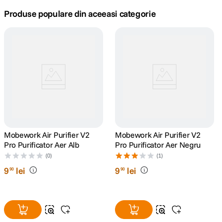
Produse populare din aceeasi categorie
canon sx740 hs
5
.
lavaliera
6
.
sony fx
7
.
card memorie
8
.
dji mic mini
9
.
Mobework Air Purifier V2
Mobework Air Purifier V2
dji osmo
10
.
Pro Purificator Aer Alb
Pro Purificator Aer Negru
(0)
(1)
9
lei
9
lei
90
90