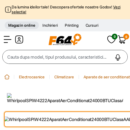
Da lumina ideilor tale! Descopera ofertele noastre Godox!
Vezi
selectia!
Magazin online
Inchirieri
Printing
Cursuri
0
0
Cont
Cauta dupa model, tipul produsului, caracteristici...
Top Cautari
Electrocasnice
Climatizare
Aparate de aer conditionat
canon g7x
1
.
trepied
2
.
trepied telefon
3
.
peak design
4
.