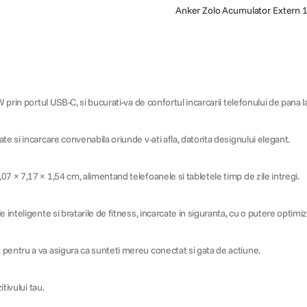
Anker Zolo Acumulator Extern 
prin portul USB-C, si bucurati-va de confortul incarcarii telefonului de pana la
e si incarcare convenabila oriunde v-ati afla, datorita designului elegant.
7 × 7,17 × 1,54 cm, alimentand telefoanele si tabletele timp de zile intregi.
inteligente si bratarile de fitness, incarcate in siguranta, cu o putere optimiz
 pentru a va asigura ca sunteti mereu conectat si gata de actiune.
tivului tau.