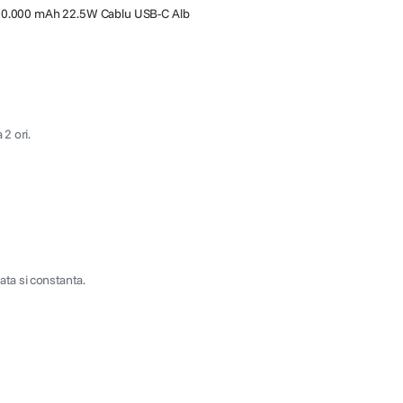
10.000 mAh 22.5W Cablu USB-C Alb
 2 ori.
ata si constanta.