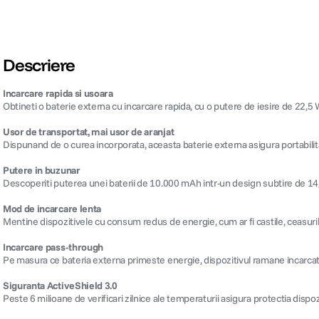
Descriere
Incarcare rapida si usoara
Obtineti o baterie externa cu incarcare rapida, cu o putere de iesire de 22,5 W 
Usor de transportat, mai usor de aranjat
Dispunand de o curea incorporata, aceasta baterie externa asigura portabilitat
Putere in buzunar
Descoperiti puterea unei baterii de 10.000 mAh intr-un design subtire de 14,0
Mod de incarcare lenta
Mentine dispozitivele cu consum redus de energie, cum ar fi castile, ceasurile 
Incarcare pass-through
Pe masura ce bateria externa primeste energie, dispozitivul ramane incarcat
Siguranta ActiveShield 3.0
Peste 6 milioane de verificari zilnice ale temperaturii asigura protectia dispozi