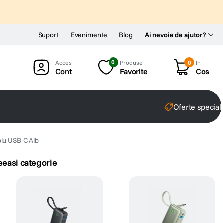
Suport
Evenimente
Blog
Ai nevoie de ajutor?
0
Produse
0
In
Cont
Favorite
Cos
Oferte special
lu USB-C Alb
eeasi categorie