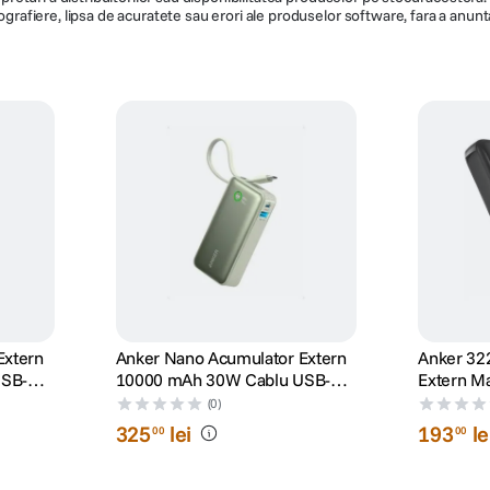
ografiere, lipsa de acuratete sau erori ale produselor software, fara a anunta
Extern
Anker Nano Acumulator Extern
Anker 32
USB-C
10000 mAh 30W Cablu USB-C
Extern M
Verde
mAh Neg
(0)
325
lei
193
le
00
00