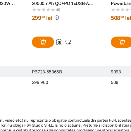
PD20W
20000mAh QC+PD 1xUSB-A
Powerban
2xUSB-C 130W + Cablu
27.000mA
(0)
Retractabil Gri
299
lei
508
le
90
00
PB723-55365B
9993
299.900
508
ni, video etc.) nu reprezinta o obligatie contractuala din partea F64, acestea 
ri nu obliga F64 Studio S.R.L. la nicio actiune. Preturile si disponibilitate
de preturi a distribuitorilor sau disponibilitatea produselor pe stocul acesto