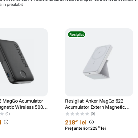
 in prealabil.
Resigilat
2 MagGo Acumulator
Resigilat: Anker MagGo 622
agnetic Wireless 5000
Acumulator Extern Magnetic
ru
Wireless 5000 mAh USB-C
(0)
(0)
pentru iPhone 12/13, Alb -
i
218
lei
41
RS125069311-1
Preț anterior:
229
lei
90