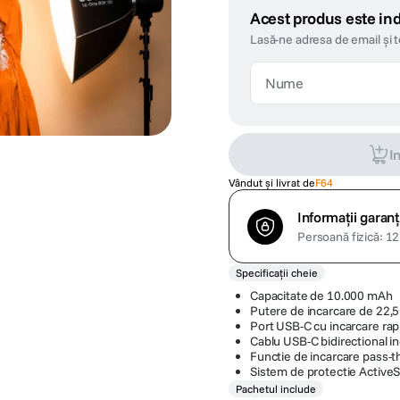
Acest produs este ind
Lasă-ne adresa de email și 
I
Vândut și livrat de
F64
Informații garanț
Persoană fizică: 12 
Specificații cheie
Capacitate de 10.000 mAh
Putere de incarcare de 22,
Port USB-C cu incarcare rap
Cablu USB-C bidirectional i
Functie de incarcare pass-
Sistem de protectie ActiveS
Pachetul include