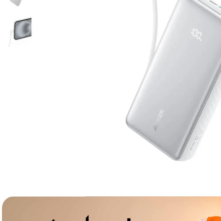
lavaliera
6
.
card memorie
7
.
ulanzi
8
.
insta 360
9
.
godox
10
.