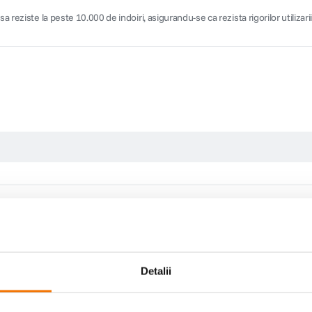
reziste la peste 10.000 de indoiri, asigurandu-se ca rezista rigorilor utilizarii 
Detalii
Scrie prima recenzie