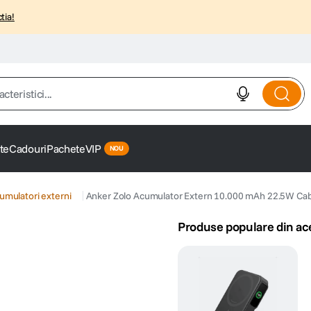
tia!
istici...
te
Cadouri
Pachete
VIP
umulatori externi
Anker Zolo Acumulator Extern 10.000 mAh 22.5W Cab
Produse populare din ac