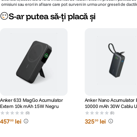
omisiuni sau erori in afisare care pot surveni in urma unor greseli de dactil
S-ar putea să-ți placă și
Anker 633 MagGo Acumulator
Anker Nano Acumulator 
Extern 10k mAh 15W Negru
10000 mAh 30W Cablu 
Negru
(0)
(0)
457
lei
325
lei
00
00