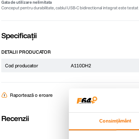
Gata de utilizare nelimitata
Conceput pentru durabilitate, cablul USB-C bidirectional integrat este testat sa 
Specificații
DETALII PRODUCATOR
Cod producator
A110DH2
Raportează o eroare
Recenzii
Consimțământ