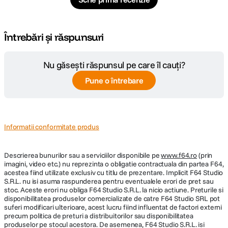
Statie All-in-One pentru curatare complet hands-free
eufy X10 Pro Omni este insotit de o statie All-in-One inteligenta care
Întrebări și răspunsuri
automatizeaza complet intretinerea zilnica. Sistemul spala si usuca
automat mopurile, goleste recipientul de praf si pregateste robotul
pentru urmatoarea sesiune de curatare, reducand semnificativ
Nu găsești răspunsul pe care îl cauți?
interventia utilizatorului si oferind o experienta confortabila si eficienta zi
de zi.
Pune o întrebare
Navigatie
AI.Map 3.0
Covoarele
Informatii conformitate produs
cu laser
personalizabil
raman
iPath
uscate
Prin aplicatie poti crea zone
Descrierea bunurilor sau a serviciilor disponibile pe
www.f64.ro
(prin
interzise, limite virtuale si
Tehnologia iPath
Atunci cand
imagini, video etc.) nu reprezinta o obligatie contractuala din partea F64,
harti personalizate, pentru
creeaza trasee
detecteaza un
acestea fiind utilizate exclusiv cu titlu de prezentare. Implicit F64 Studio
ca eufy X10 Pro Omni sa
eficiente de
covor, robotul
S.R.L. nu isi asuma raspunderea pentru eventualele erori de pret sau
curete exact asa cum
curatare in
ridica automat
stoc. Aceste erori nu obliga F64 Studio S.R.L. la nicio actiune. Preturile si
doresti.
locuinta, astfel
mopul cu 12 mm,
disponibilitatea produselor comercializate de catre F64 Studio SRL pot
incat robotul sa
permitand
suferi modificari ulterioare, acest lucru fiind influentat de factori externi
precum politica de preturi a distribuitorilor sau disponibilitatea
acopere inteligent
aspirarea eficienta
produselor pe stocul acestora. De asemenea, F64 Studio S.R.L. isi
fiecare zona si sa
fara a uda