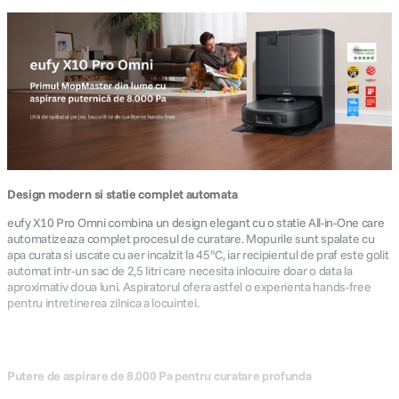
Design modern si statie complet automata
eufy X10 Pro Omni combina un design elegant cu o statie All-in-One care
automatizeaza complet procesul de curatare. Mopurile sunt spalate cu
apa curata si uscate cu aer incalzit la 45°C, iar recipientul de praf este golit
automat intr-un sac de 2,5 litri care necesita inlocuire doar o data la
aproximativ doua luni. Aspiratorul ofera astfel o experienta hands-free
pentru intretinerea zilnica a locuintei.
Putere de aspirare de 8.000 Pa pentru curatare profunda