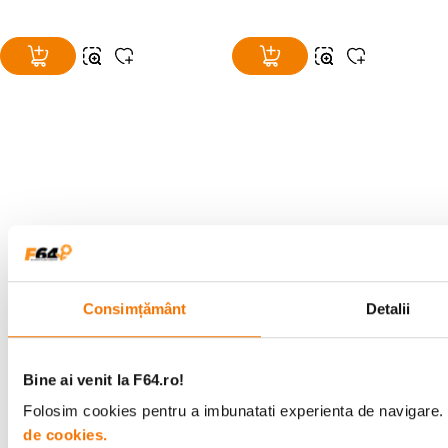
Alatura-te comunitatii creatorilor
Descopera inspiratie, recomandari utile,
ghiduri foto-video si oferte pregatite special
pentru tine.
Consimțământ
Detalii
Consultanta
Livrare gratuita pe
Bine ai venit la F64.ro!
specializata
499lei
Folosim cookies pentru a imbunatati experienta de navigare. P
de cookies.