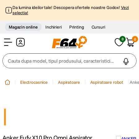
Da lumina ideilor tale! Descopera ofertele noastre Godox!
Vezi
selectia!
Magazin online
Inchirieri
Printing
Cursuri
0
0
Cont
Cauta dupa model, tipul produsului, caracteristici...
Top Cautari
Electrocasnice
Aspiratoare
Aspiratoare robot
Anke
canon g7x
1
.
trepied
2
.
trepied telefon
3
.
Anker Eufy X10 Pro Omni Aspirator
peak design
4
.