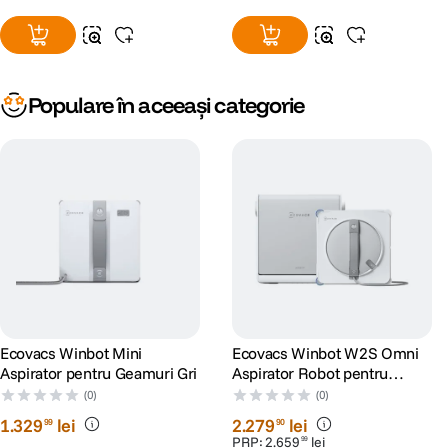
Populare în aceeași categorie
Ecovacs Winbot Mini
Ecovacs Winbot W2S Omni
Aspirator pentru Geamuri Gri
Aspirator Robot pentru
Geamuri
(0)
(0)
1
.
329
lei
2
.
279
lei
99
90
PRP:
2
.
659
lei
99