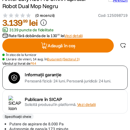
Robot Dual Mop Negru
canon sx740 hs
5
.
(
0 recenzii
)
Cod
:
125098719
3
.
139
lei
99
lavaliera
6
.
3139 puncte de fidelitate
Rate fără dobânda de la
130
lei
Vezi detalii
83
card memorie
7
.
Adaugă în coș
dji mic mini
8
.
În stoc de la furnizor
Livrare: de vineri, 14 aug. în
Bucuresti (Sectorul 3)
Vândut și livrat de
F64
dji osmo
9
.
Informații garanție
Persoană fizică: 24 luni.
Persoană juridică: 24 luni.
insta 360
10
.
Publicare în SICAP
Solicită produsul în platformă.
Vezi detalii
Specificații cheie
Putere de aspirare de 8.000 Pa
Autonomie de pana la 173 minute