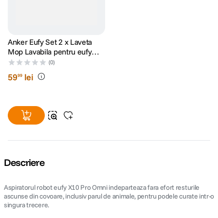
Anker Eufy Set 2 x Laveta
Mop Lavabila pentru eufy
X10 Pro Omni
(0)
59
lei
99
Descriere
Aspiratorul robot eufy X10 Pro Omni indeparteaza fara efort resturile
ascunse din covoare, inclusiv parul de animale, pentru podele curate intr-o
singura trecere.