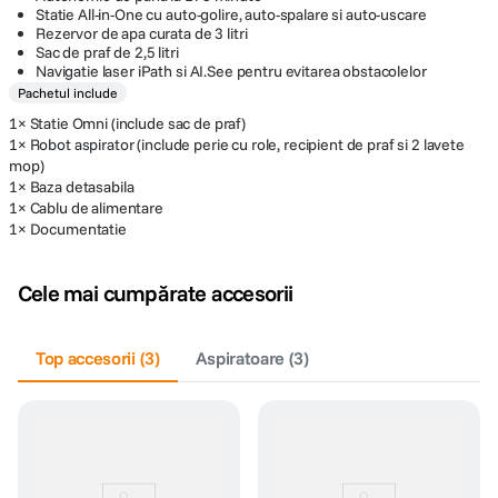
Statie All-in-One cu auto-golire, auto-spalare si auto-uscare
Rezervor de apa curata de 3 litri
Sac de praf de 2,5 litri
Navigatie laser iPath si AI.See pentru evitarea obstacolelor
Pachetul include
1× Statie Omni (include sac de praf)
1× Robot aspirator (include perie cu role, recipient de praf si 2 lavete
mop)
1× Baza detasabila
1× Cablu de alimentare
1× Documentatie
Cele mai cumpărate accesorii
Top accesorii
(
3
)
Aspiratoare
(
3
)