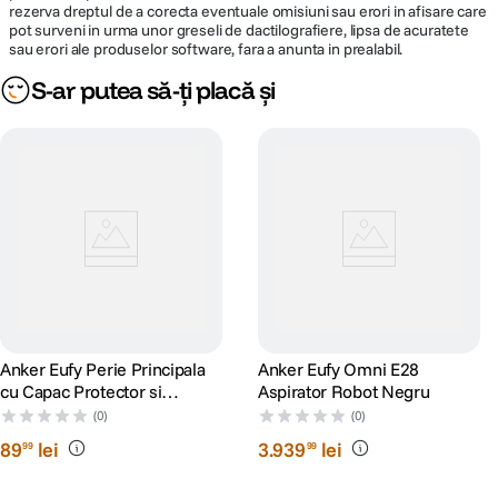
rezerva dreptul de a corecta eventuale omisiuni sau erori in afisare care
evite deplasarile
suprafata textila.
pot surveni in urma unor greseli de dactilografiere, lipsa de acuratete
inutile.
sau erori ale produselor software, fara a anunta in prealabil.
S-ar putea să-ți placă și
Auto-
Confidentialitate
Curatare
reumplere
protejata
pana la
pentru
margini
Sistemul de recunoastere
curatare
si evitare a obstacolelor
Lavetele mopului
extinsa
functioneaza offline, fara
sunt proiectate
transmiterea sau stocarea
pentru a curata
Rezervorul de apa
online a imaginilor si datelor
eficient pana
curata de 3 litri
personale.
aproape de
furnizeaza
marginile camerei,
suficienta apa
oferind un finisaj
pentru curatarea
uniform pe
unei locuinte de
intreaga suprafata.
Anker Eufy Perie Principala
Anker Eufy Omni E28
pana la 150 mp de
cu Capac Protector si
Aspirator Robot Negru
2-3 ori.
Pieptene pentru eufy X10
(0)
(0)
Pro Omni
89
lei
3
.
939
lei
99
99