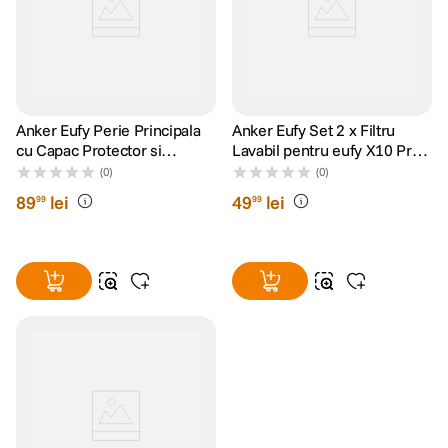
Anker Eufy Perie Principala
Anker Eufy Set 2 x Filtru
cu Capac Protector si
Lavabil pentru eufy X10 Pro
Pieptene pentru eufy X10
Omni
(0)
(0)
Pro Omni
89
lei
49
lei
99
99