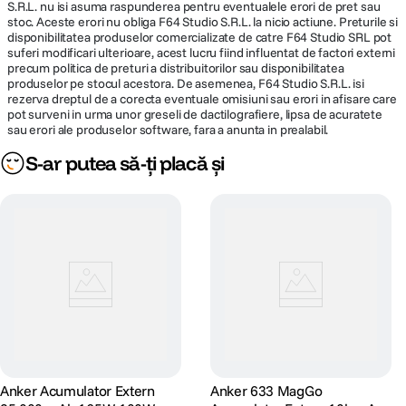
S.R.L. nu isi asuma raspunderea pentru eventualele erori de pret sau
stoc. Aceste erori nu obliga F64 Studio S.R.L. la nicio actiune. Preturile si
disponibilitatea produselor comercializate de catre F64 Studio SRL pot
suferi modificari ulterioare, acest lucru fiind influentat de factori externi
precum politica de preturi a distribuitorilor sau disponibilitatea
produselor pe stocul acestora. De asemenea, F64 Studio S.R.L. isi
rezerva dreptul de a corecta eventuale omisiuni sau erori in afisare care
pot surveni in urma unor greseli de dactilografiere, lipsa de acuratete
sau erori ale produselor software, fara a anunta in prealabil.
S-ar putea să-ți placă și
Anker Acumulator Extern
Anker 633 MagGo