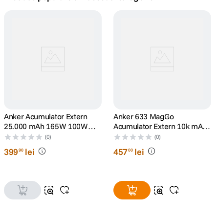
canon sx740 hs
5
.
lavaliera
6
.
card memorie
7
.
dji mic mini
8
.
dji osmo
Anker Acumulator Extern
9
.
Anker 633 MagGo
25.000 mAh 165W 100W
Acumulator Extern 10k mAh
USB-C Cablu USB-C
15W Negru
insta 360
(0)
(0)
10
.
Retractabil Gri
399
lei
457
lei
90
00