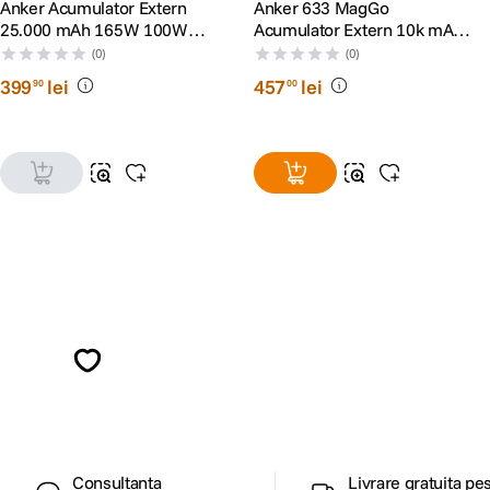
Anker Acumulator Extern
Anker 633 MagGo
25.000 mAh 165W 100W
Acumulator Extern 10k mAh
USB-C Cablu USB-C
15W Negru
(0)
(0)
Retractabil Gri
399
lei
457
lei
90
00
Alatura-te comunitatii creatorilor
Descopera inspiratie, recomandari utile,
ghiduri foto-video si oferte pregatite special
pentru tine.
Consultanta
Livrare gratuita pe