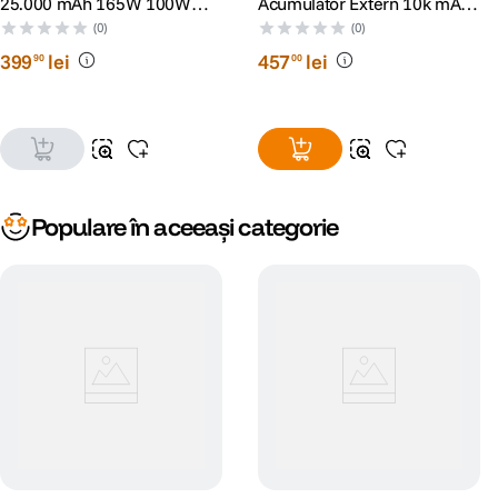
25.000 mAh 165W 100W
Acumulator Extern 10k mAh
USB-C Cablu USB-C
15W Negru
(0)
(0)
Retractabil Gri
399
lei
457
lei
90
00
Populare în aceeași categorie