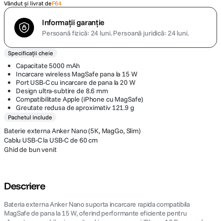
Vândut și livrat de
F64
Informații garanție
Persoană fizică: 24 luni.
Persoană juridică: 24 luni.
Specificații cheie
Capacitate 5000 mAh
Incarcare wireless MagSafe pana la 15 W
Port USB-C cu incarcare de pana la 20 W
Design ultra-subtire de 8.6 mm
Compatibilitate Apple (iPhone cu MagSafe)
Greutate redusa de aproximativ 121.9 g
Pachetul include
Baterie externa Anker Nano (5K, MagGo, Slim)
Cablu USB-C la USB-C de 60 cm
Ghid de bun venit
Descriere
Bateria externa Anker Nano suporta incarcare rapida compatibila
MagSafe de pana la 15 W, oferind performante eficiente pentru