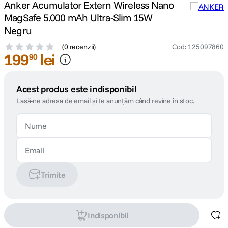
Anker Acumulator Extern Wireless Nano
MagSafe 5.000 mAh Ultra-Slim 15W
Negru
(
0 recenzii
)
Cod
:
125097860
199
lei
90
Acest produs este indisponibil
Lasă-ne adresa de email și te anunțăm când revine în stoc.
Trimite
Indisponibil