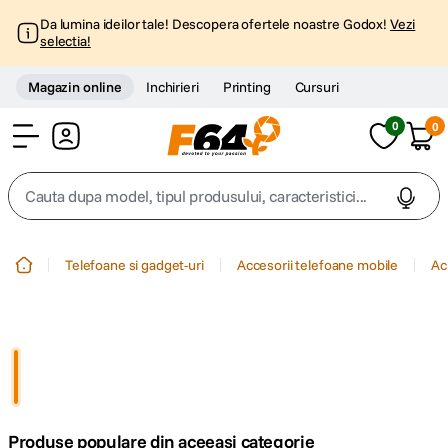
Da lumina ideilor tale! Descopera ofertele noastre Godox!
Vezi
selectia!
Magazin online
Inchirieri
Printing
Cursuri
0
0
Cont
Cauta dupa model, tipul produsului, caracteristici...
Top Cautari
Telefoane si gadget-uri
Accesorii telefoane mobile
Ac
canon g7x
1
.
trepied
2
.
trepied telefon
3
.
Produse populare din aceeasi categorie
peak design
4
.