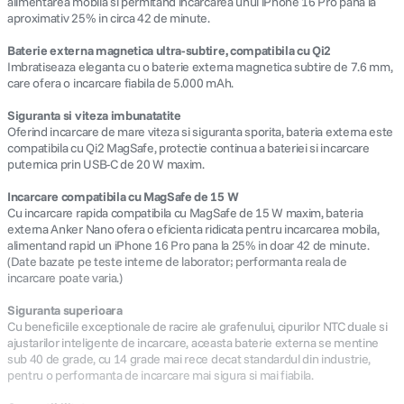
alimentarea mobila si permitand incarcarea unui iPhone 16 Pro pana la
aproximativ 25% in circa 42 de minute.
Baterie externa magnetica ultra-subtire, compatibila cu Qi2
Imbratiseaza eleganta cu o baterie externa magnetica subtire de 7.6 mm,
care ofera o incarcare fiabila de 5.000 mAh.
Siguranta si viteza imbunatatite
Oferind incarcare de mare viteza si siguranta sporita, bateria externa este
compatibila cu Qi2 MagSafe, protectie continua a bateriei si incarcare
puternica prin USB-C de 20 W maxim.
Incarcare compatibila cu MagSafe de 15 W
Cu incarcare rapida compatibila cu MagSafe de 15 W maxim, bateria
externa Anker Nano ofera o eficienta ridicata pentru incarcarea mobila,
alimentand rapid un iPhone 16 Pro pana la 25% in doar 42 de minute.
(Date bazate pe teste interne de laborator; performanta reala de
incarcare poate varia.)
Siguranta superioara
Cu beneficiile exceptionale de racire ale grafenului, cipurilor NTC duale si
ajustarilor inteligente de incarcare, aceasta baterie externa se mentine
sub 40 de grade, cu 14 grade mai rece decat standardul din industrie,
pentru o performanta de incarcare mai sigura si mai fiabila.