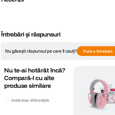
Întrebări și răspunsuri
Nu găsești răspunsul pe care îl cauți?
Pune o întrebare
Nu te-ai hotărât încă?
Compară-l cu alte
produse similare
Arată doar diferențele