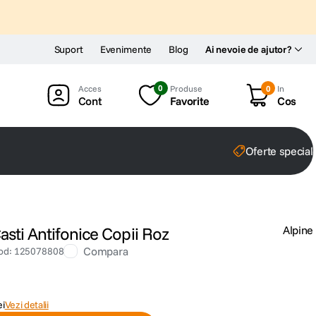
Suport
Evenimente
Blog
Ai nevoie de ajutor?
0
Produse
0
In
Cont
Favorite
Cos
Oferte special
asti Antifonice Copii Roz
Alpine
Compara
od
:
125078808
ei
Vezi detalii