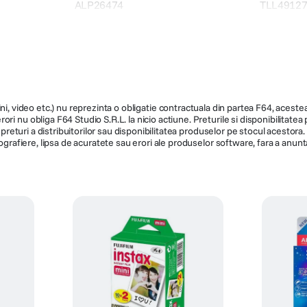
ALP26474
TLL4912
139
ni, video etc.) nu reprezinta o obligatie contractuala din partea F64, acestea 
ri nu obliga F64 Studio S.R.L. la nicio actiune. Preturile si disponibilitate
de preturi a distribuitorilor sau disponibilitatea produselor pe stocul acesto
ografiere, lipsa de acuratete sau erori ale produselor software, fara a anunta