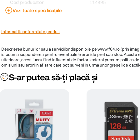
Cod producator
114995
Vezi toate specificațiile
PRP
131
Informatii conformitate produs
Descrierea bunurilor sau a serviciilor disponibile pe
www.f64.ro
(prin imagi
isi asuma raspunderea pentru eventualele erori de pret sau stoc. Aceste ero
ulterioare, acest lucru fiind influentat de factori externi precum politica 
omisiuni sau erori in afisare care pot surveni in urma unor greseli de dactil
S-ar putea să-ți placă și