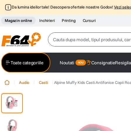
Da lumina ideilor tale! Descopera ofertele noastre Godox!
Vezi selec
Magazin online
Inchirieri
Printing
Cursuri
Cauta dupa model, tipul produsului, caracter
Top Cautari
Toate categoriile
Noutati
Consignatie
Resigila
canon g7x
1
.
Audio
Casti
Alpine Muffy Kids Casti Antifonice Copii Ro
trepied
2
.
trepied telefon
3
.
peak design
4
.
lavaliera
5
.