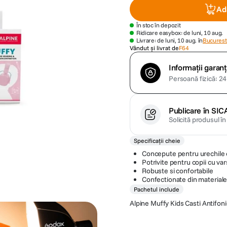
Ad
În stoc în depozit
Ridicare easybox: de luni, 10 aug.
Livrare: de luni, 10 aug. în
Bucuresti
Vândut și livrat de
F64
Informații garanț
Persoană fizică: 24 
Publicare în SIC
Solicită produsul î
Specificații cheie
Concepute pentru urechile c
Potrivite pentru copii cu var
Robuste si confortabile
Confectionate din materiale 
Pachetul include
Alpine Muffy Kids Casti Antifon