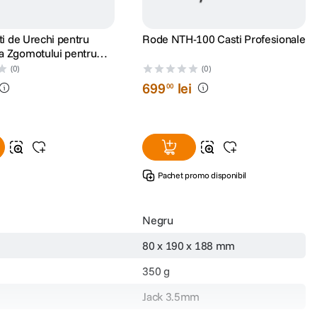
ti de Urechi pentru
Rode NTH-100 Casti Profesionale
 Zgomotului pentru
(0)
(0)
699
lei
00
Pachet promo disponibil
Negru
80 x 190 x 188 mm
350 g
Jack 3.5mm