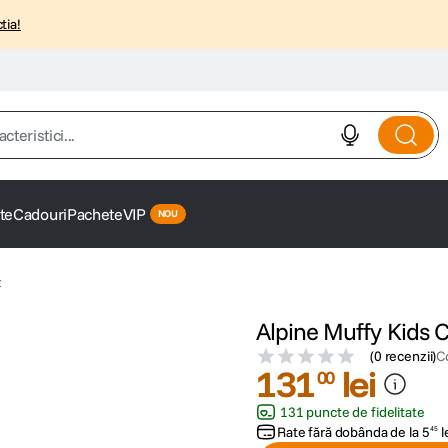
tia!
istici...
te
Cadouri
Pachete
VIP
z
Alpine Muffy Kids C
(
0 recenzii
)
C
131
lei
00
131 puncte de fidelitate
Rate fără dobânda de la
5
l
45