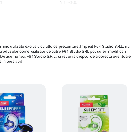
71
NTH-100
699
fiind utilizate exclusiv cu titlu de prezentare. Implicit F64 Studio S.R.L. nu
a produselor comercializate de catre F64 Studio SRL pot suferi modificari
ra. De asemenea, F64 Studio S.R.L. isi rezerva dreptul de a corecta eventuale
 in prealabil.