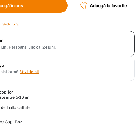
augă în coș
Adaugă la favorite
 (Sectorul 3)
ie
luni.
Persoană juridică: 24 luni.
AP
n platformă.
Vezi detalii
opiilor
ste intre 5-16 ani
de inalta calitate
ice Copii Roz