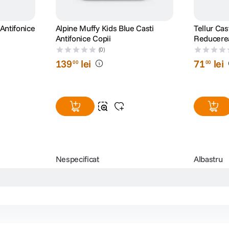
 Antifonice
Alpine Muffy Kids Blue Casti
Tellur Cas
Antifonice Copii
Reducerea
Copii
(0)
139
lei
71
lei
00
00
Nespecificat
Albastru