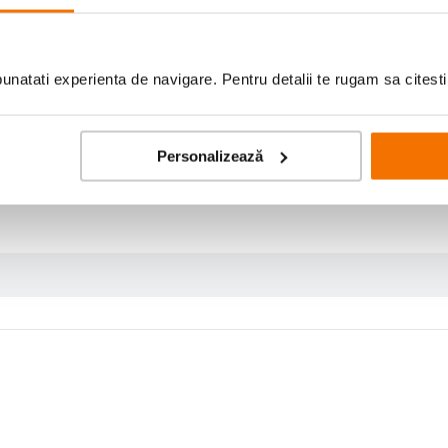
natati experienta de navigare. Pentru detalii te rugam sa citest
Personalizează
e pentru urechile copiilor si pot fi utilizate in diverse situatii cum a fi: petre
de inalta calitate. Banda de sustinere este reglabila acoperita cu tesatura moa
protectie Protect&Go este inclusa.