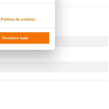
i
Politica de cookies.
Permitere toate
ceri, concerte, focuri de artificii, curse auto si moto etc. Castile antifonice
le pentru confort. Aceste casti pot fi purtate de copii de toate varstele, cu