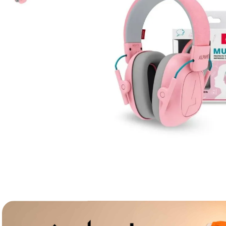
canon sx740 hs
6
.
card memorie
7
.
sony fx
8
.
dji mic mini
9
.
dji osmo pocket 4
10
.