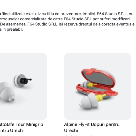
fiind utilizate exclusiv cu titlu de prezentare. Implicit F64 Studio S.R.L. nu
a produselor comercializate de catre F64 Studio SRL pot suferi modificari
ra. De asemenea, F64 Studio S.R.L. isi rezerva dreptul de a corecta eventuale
 in prealabil.
toSafe Tour Minigrip
Alpine FlyFit Dopuri pentru
ntru Urechi
Urechi