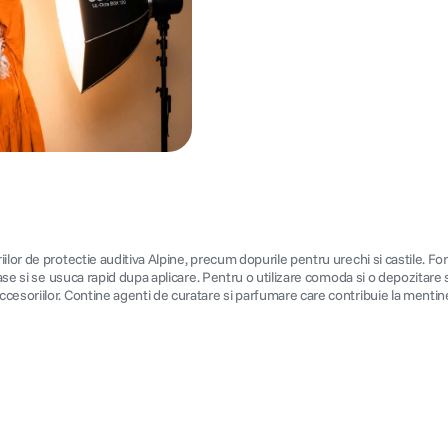
or de protectie auditiva Alpine, precum dopurile pentru urechi si castile. Form
ase si se usuca rapid dupa aplicare. Pentru o utilizare comoda si o depozitare s
esoriilor. Contine agenti de curatare si parfumare care contribuie la mentine