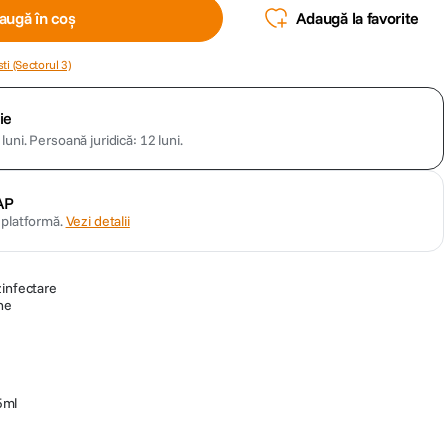
augă în coș
Adaugă la favorite
ti (Sectorul 3)
ie
luni.
Persoană juridică: 12 luni.
AP
n platformă.
Vezi detalii
zinfectare
ne
5ml