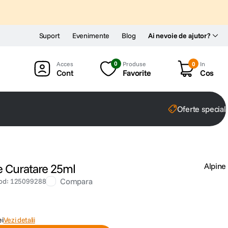
Suport
Evenimente
Blog
Ai nevoie de ajutor?
0
Produse
0
In
Cont
Favorite
Cos
Oferte special
e Curatare 25ml
Alpine
Compara
od
:
125099288
ei
Vezi detalii