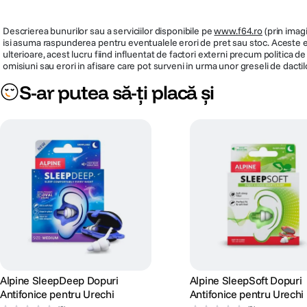
Descrierea bunurilor sau a serviciilor disponibile pe
www.f64.ro
(prin imagi
isi asuma raspunderea pentru eventualele erori de pret sau stoc. Aceste ero
ulterioare, acest lucru fiind influentat de factori externi precum politica 
omisiuni sau erori in afisare care pot surveni in urma unor greseli de dactil
S-ar putea să-ți placă și
Alpine SleepDeep Dopuri
Alpine SleepSoft Dopuri
Antifonice pentru Urechi
Antifonice pentru Urechi