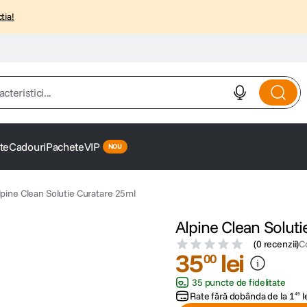
tia!
istici...
te
Cadouri
Pachete
VIP
lpine Clean Solutie Curatare 25ml
Alpine Clean Soluti
(
0 recenzii
)
C
35
lei
00
35 puncte de fidelitate
Rate fără dobânda de la
1
l
45