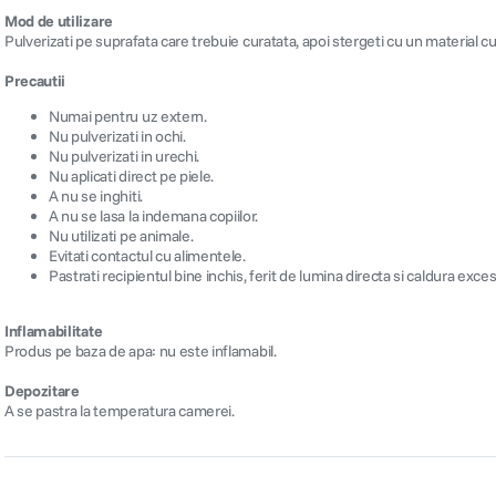
Mod de utilizare
Pulverizati pe suprafata care trebuie curatata, apoi stergeti cu un material cu
Precautii
Numai pentru uz extern.
Nu pulverizati in ochi.
Nu pulverizati in urechi.
Nu aplicati direct pe piele.
A nu se inghiti.
A nu se lasa la indemana copiilor.
Nu utilizati pe animale.
Evitati contactul cu alimentele.
Pastrati recipientul bine inchis, ferit de lumina directa si caldura exces
Inflamabilitate
Produs pe baza de apa: nu este inflamabil.
Depozitare
A se pastra la temperatura camerei.