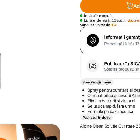
Ad
În stoc în magazin
Livrare: de marți, 11 aug. în
Bucures
Vândut și livrat de
F64
Informații garanț
Persoană fizică: 12 
Publicare în SIC
Solicită produsul î
Specificații cheie
Spray pentru curatare si de
Compatibil cu accesorii Alpi
Elimina bacterii si virusuri
Se usuca rapid, fara urme
Formula pe baza apoasa
Pachetul include
Alpine Clean Solutie Curatare 2