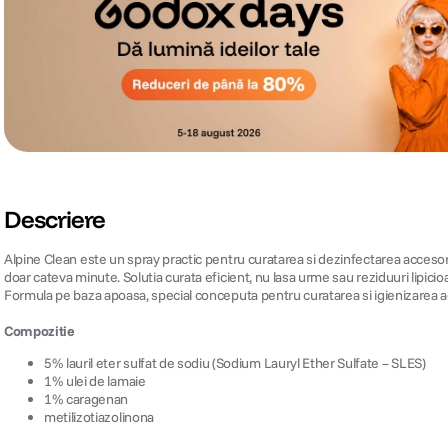
Descriere
Alpine Clean este un spray practic pentru curatarea si dezinfectarea accesoriil
doar cateva minute. Solutia curata eficient, nu lasa urme sau reziduuri lipicio
Formula pe baza apoasa, special conceputa pentru curatarea si igienizarea acc
Compozitie
5% lauril eter sulfat de sodiu (Sodium Lauryl Ether Sulfate – SLES)
1% ulei de lamaie
1% caragenan
metilizotiazolinona