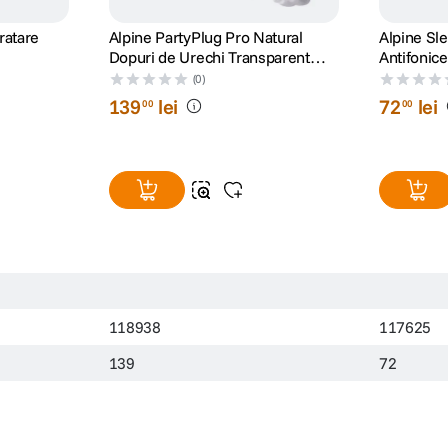
ratare
Alpine PartyPlug Pro Natural
Alpine Sl
Dopuri de Urechi Transparent
Antifonic
2025
(0)
139
lei
72
lei
00
00
118938
117625
139
72