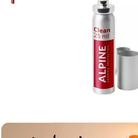
lavaliera
6
.
card memorie
7
.
ulanzi
8
.
insta 360
9
.
godox
10
.