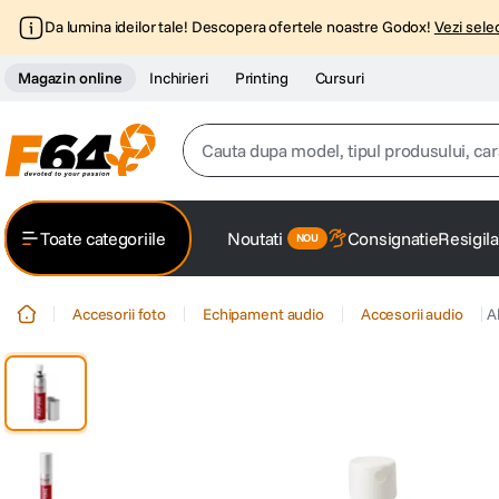
Da lumina ideilor tale! Descopera ofertele noastre Godox!
Vezi selec
Magazin online
Inchirieri
Printing
Cursuri
Cauta dupa model, tipul produsului, caracter
Top Cautari
Toate categoriile
Noutati
Consignatie
Resigila
canon g7x
1
.
Accesorii foto
Echipament audio
Accesorii audio
A
trepied
2
.
trepied telefon
3
.
peak design
4
.
canon sx740 hs
5
.