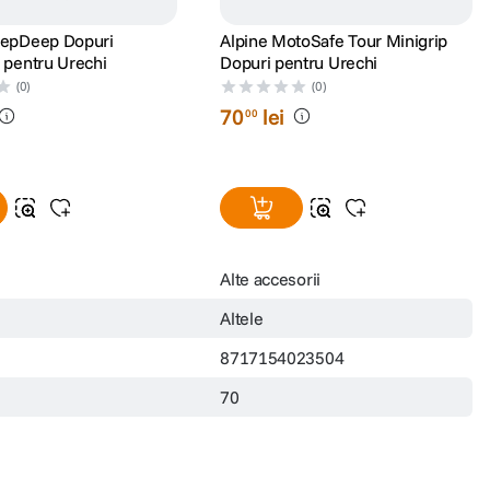
eepDeep Dopuri
Alpine MotoSafe Tour Minigrip
e pentru Urechi
Dopuri pentru Urechi
(0)
(0)
70
lei
00
Alte accesorii
Altele
8717154023504
70