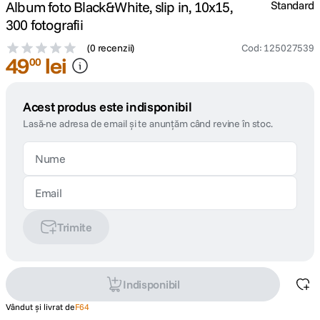
Album foto Black&White, slip in, 10x15,
Standard
300 fotografii
(
0 recenzii
)
Cod
:
125027539
49
lei
00
Acest produs este indisponibil
Lasă-ne adresa de email și te anunțăm când revine în stoc.
Trimite
Indisponibil
Vândut și livrat de
F64