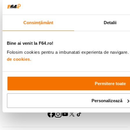
specializata
499lei
Consimțământ
Detalii
Comenzi si livrare
Bine ai venit la F64.ro!
Suport
Folosim cookies pentru a imbunatati experienta de navigare. P
de cookies.
Service si garantii
F64 Studio
Permitere toate
Personalizează
Urmareste-ne