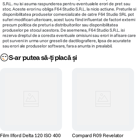
S.R.L. nu isi asuma raspunderea pentru eventualele erori de pret sau
stoc. Aceste erori nu obliga F64 Studio S.R.L. la nicio actiune. Preturile si
disponibilitatea produselor comercializate de catre F64 Studio SRL pot
suferi modificari ulterioare, acest lucru fiind influentat de factori externi
precum politica de preturi a distribuitorilor sau disponibilitatea
produselor pe stocul acestora. De asemenea, F64 Studio S.R.L. isi
rezerva dreptul de a corecta eventuale omisiuni sau erori in afisare care
pot surveni in urma unor greseli de dactilografiere, lipsa de acuratete
sau erori ale produselor software, fara a anunta in prealabil.
S-ar putea să-ți placă și
Film Ilford Delta 120 ISO 400
Compard R09 Revelator