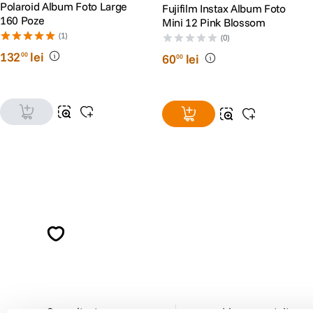
Polaroid Album Foto Large
Fujifilm Instax Album Foto
160 Poze
Mini 12 Pink Blossom
(1)
(0)
132
lei
00
60
lei
00
Alatura-te comunitatii creatorilor
Descopera inspiratie, recomandari utile,
ghiduri foto-video si oferte pregatite special
pentru tine.
Consultanta
Livrare gratuita pe