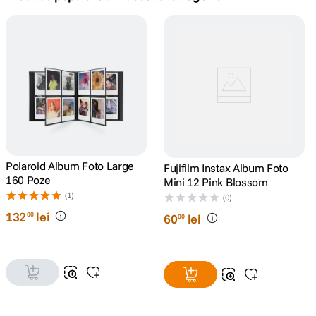
canon sx740 hs
5
.
lavaliera
6
.
card memorie
7
.
dji mic mini
8
.
dji osmo
Polaroid Album Foto Large
9
.
Fujifilm Instax Album Foto
160 Poze
Mini 12 Pink Blossom
(1)
insta 360
(0)
10
.
132
lei
00
60
lei
00