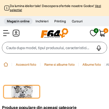
Da lumina ideilor tale! Descopera ofertele noastre Godox!
Vezi
selectia!
Magazin online
Inchirieri
Printing
Cursuri
0
0
Cont
Cauta dupa model, tipul produsului, caracteristici...
Top Cautari
Accesorii foto
Rame si albume foto
Albume foto
Al
canon g7x
1
.
trepied
2
.
trepied telefon
3
.
Produse populare din aceeasi categorie
peak design
4
.