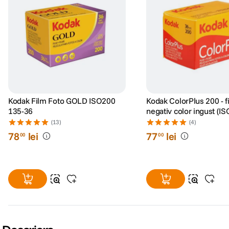
Kodak Film Foto GOLD ISO200
Kodak ColorPlus 200 - f
135-36
negativ color ingust (IS
135-36)
(13)
(4)
78
lei
77
lei
00
00