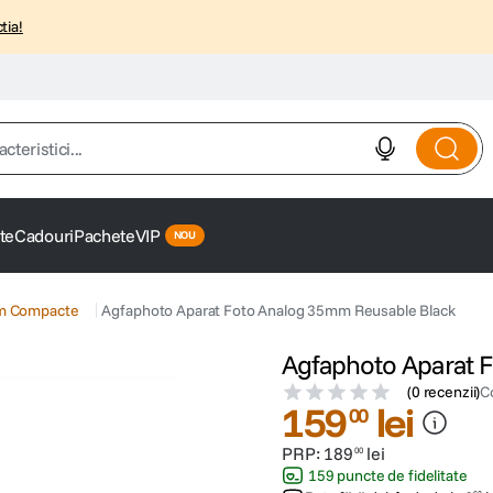
tia!
istici...
te
Cadouri
Pachete
VIP
lm Compacte
Agfaphoto Aparat Foto Analog 35mm Reusable Black
Agfaphoto Aparat 
(
0 recenzii
)
C
159
lei
00
PRP:
189
lei
00
159 puncte de fidelitate