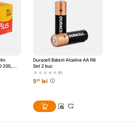
ilm
Duracell Baterii Alcaline AA R6
O 200,
Set 2 buc
(0)
9
lei
90