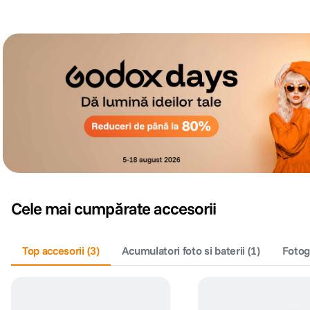
Cele mai cumpărate accesorii
Top accesorii
(
3
)
Acumulatori foto si baterii
(
1
)
Fotog