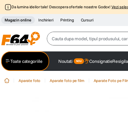
Da lumina ideilor tale! Descopera ofertele noastre Godox!
Vezi selec
Magazin online
Inchirieri
Printing
Cursuri
Cauta dupa model, tipul produsului, caracter
Top Cautari
Toate categoriile
Noutati
Consignatie
Resigila
canon g7x
1
.
Aparate foto
Aparate foto pe film
Aparate Foto pe Fi
trepied
2
.
trepied telefon
3
.
peak design
4
.
canon sx740 hs
5
.