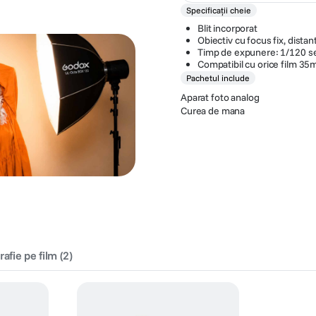
Specificații cheie
Blit incorporat
Obiectiv cu focus fix, dista
Timp de expunere: 1/120 s
Compatibil cu orice film 3
Pachetul include
Aparat foto analog
Curea de mana
rafie pe film
(
2
)