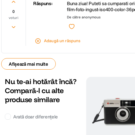
Răspuns:
Buna ziua! Puteti sa cumparati o
film-foto-ingust-iso400-color-36po
0
De către
anonymous
voturi
Adaugă un răspuns
Afișează mai multe
Nu te-ai hotărât încă?
Compară-l cu alte
produse similare
Arată doar diferențele