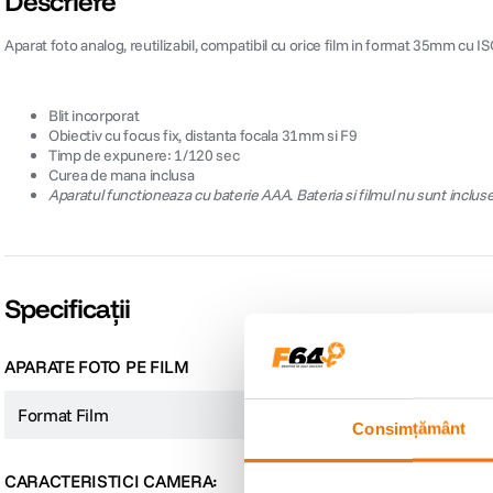
Descriere
Aparat foto analog, reutilizabil, compatibil cu orice film in format 35mm cu 
Blit incorporat
Obiectiv cu focus fix, distanta focala 31mm si F9
Timp de expunere: 1/120 sec
Curea de mana inclusa
Aparatul functioneaza cu baterie AAA. Bateria si filmul nu sunt incluse
Specificații
APARATE FOTO PE FILM
Format Film
Film ingust
Consimțământ
CARACTERISTICI CAMERA: