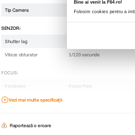
Bine ai venit la F64.ro!
Tip Camera
Compact
Folosim cookies pentru a imbu
SENZOR:
Shutter lag
Nespecificat
Viteze obturator
1/120 secunde
FOCUS:
Focalizare
Focus Free
Vezi mai multe specificații
OPTICA:
Multiplicator distanta focala
Nespecificat
Raportează o eroare