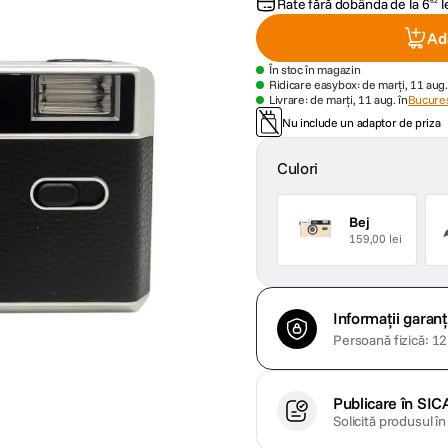
Rate fără dobânda de la
6
l
62
Ad
În stoc în magazin
Ridicare easybox: de marți, 11 aug.
Livrare: de marți, 11 aug. în
Bucures
Nu include un adaptor de priza
Culori
Bej
159,00 lei
Informații garanț
Persoană fizică: 12 
Publicare în SIC
Solicită produsul î