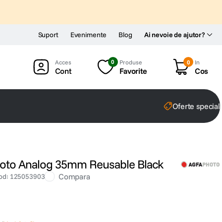
Suport
Evenimente
Blog
Ai nevoie de ajutor?
0
Produse
0
In
Cont
Favorite
Cos
Oferte special
Foto Analog 35mm Reusable Black
Compara
od
:
125053903