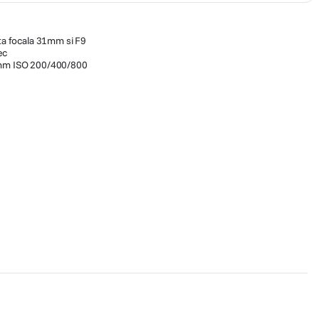
nta focala 31mm si F9
ec
5mm ISO 200/400/800