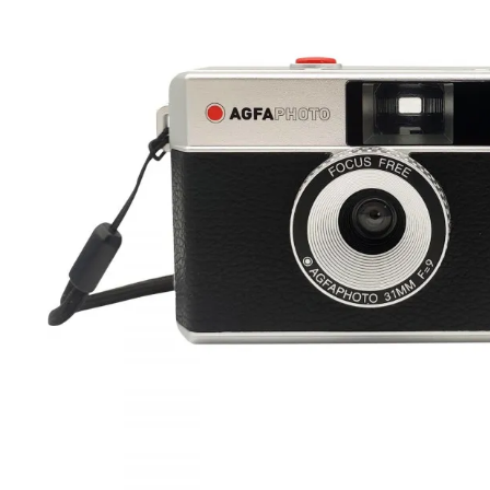
lavaliera
6
.
card memorie
7
.
dji mic mini
8
.
dji osmo
9
.
insta 360
10
.