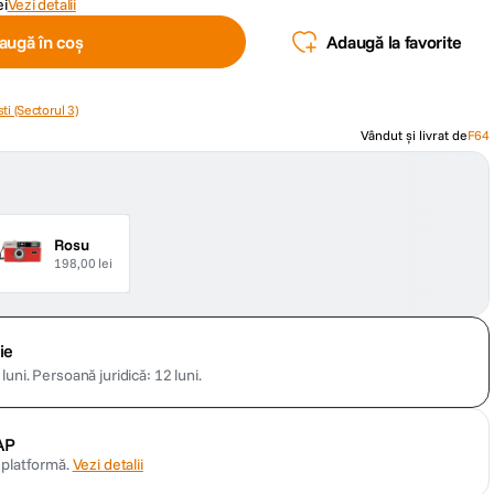
ei
Vezi detalii
augă în coș
Adaugă la favorite
ti (Sectorul 3)
Vândut și livrat de
F64
Rosu
198,00 lei
ie
luni.
Persoană juridică: 12 luni.
AP
n platformă.
Vezi detalii