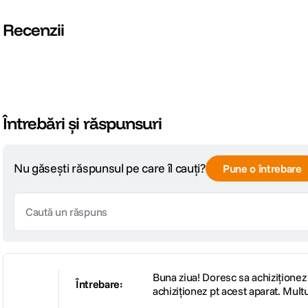
SPECIFICATII FOTO:
Recenzii
Blit integrat
Da
DETALII PRODUCATOR
Cod producator
114914
Întrebări și răspunsuri
ECRAN / VIEWFINDER:
Nu găsești răspunsul pe care îl cauți?
Pune o întrebare
DOF Preview
Nespecificat
ALTE CARACTERISTICI:
Model acumulator compatibil
1 x AAA
Buna ziua! Doresc sa achiziționez
Întrebare:
achiziționez pt acest aparat. Mul