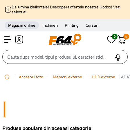
Da lumina ideilor tale! Descopera ofertele noastre Godox!
Vezi
selectia!
Magazin online
Inchirieri
Printing
Cursuri
0
0
Cont
Cauta dupa model, tipul produsului, caracteristici...
Top Cautari
Accesorii foto
Memorii externe
HDD externe
ADAT
canon g7x
1
.
trepied
2
.
trepied telefon
3
.
Produse populare din aceeasi categorie
peak design
4
.