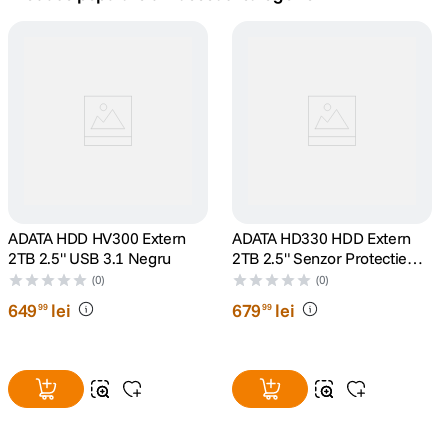
canon sx740 hs
5
.
lavaliera
6
.
sony fx
7
.
card memorie
8
.
dji mic mini
ADATA HDD HV300 Extern
9
.
ADATA HD330 HDD Extern
2TB 2.5" USB 3.1 Negru
2TB 2.5" Senzor Protectie
Soc
dji osmo
(0)
(0)
10
.
649
lei
679
lei
99
99