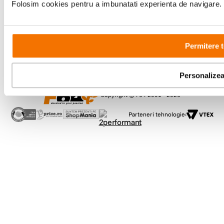
09:00 - 21:00
Folosim cookies pentru a imbunatati experienta de navigare. P
Showroom
Bd-ul Unirii 64, Bucuresti
Permitere t
Personalize
Copyright © F64 2001 - 2026
Parteneri tehnologie: