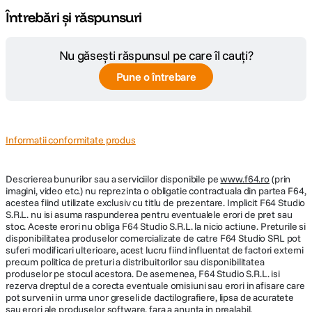
Întrebări și răspunsuri
Nu găsești răspunsul pe care îl cauți?
Pune o întrebare
Informatii conformitate produs
Descrierea bunurilor sau a serviciilor disponibile pe
www.f64.ro
(prin
imagini, video etc.) nu reprezinta o obligatie contractuala din partea F64,
acestea fiind utilizate exclusiv cu titlu de prezentare. Implicit F64 Studio
S.R.L. nu isi asuma raspunderea pentru eventualele erori de pret sau
stoc. Aceste erori nu obliga F64 Studio S.R.L. la nicio actiune. Preturile si
disponibilitatea produselor comercializate de catre F64 Studio SRL pot
suferi modificari ulterioare, acest lucru fiind influentat de factori externi
precum politica de preturi a distribuitorilor sau disponibilitatea
produselor pe stocul acestora. De asemenea, F64 Studio S.R.L. isi
rezerva dreptul de a corecta eventuale omisiuni sau erori in afisare care
pot surveni in urma unor greseli de dactilografiere, lipsa de acuratete
sau erori ale produselor software, fara a anunta in prealabil.