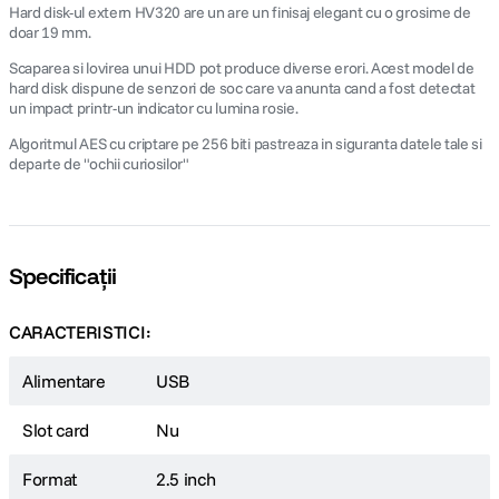
Hard disk-ul extern HV320 are un are un finisaj elegant cu o grosime de
doar 19 mm.
Scaparea si lovirea unui HDD pot produce diverse erori. Acest model de
hard disk dispune de senzori de soc care va anunta cand a fost detectat
un impact printr-un indicator cu lumina rosie.
Algoritmul AES cu criptare pe 256 biti pastreaza in siguranta datele tale si
departe de "ochii curiosilor"
Specificații
CARACTERISTICI:
Alimentare
USB
Slot card
Nu
Format
2.5 inch