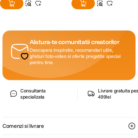
Alatura-te comunitatii creatorilor
Descopera inspiratie, recomandari utile,
ghiduri foto-video si oferte pregatite special
pentru tine.
Consultanta
Livrare gratuita pe
specializata
499lei
Comenzi si livrare