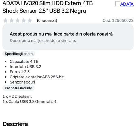
ADATA HV320 Slim HDD Extern 4TB
Shock Sensor 2.5" USB 3.2 Negru
(
0 recenzii
)
Cod
:
125050022
Acest produs nu mai face parte din oferta noastră.
Descoperă mai jos produse similare.
Specificații cheie
Capacitate 4 TB
Interfata USB 3.2
Format 2.5"
Criptare a datelor AES 256-bit
Senzor socuri
Pachetul include
1 x HDD extern;
1 x Cablu USB 3.2 Generatia 1
Descriere