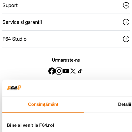
Suport
Service si garantii
F64 Studio
Urmareste-ne
Metode de plata
Consimțământ
Detalii
Comenzi si suport
+40 21 270 0050
Bine ai venit la F64.ro!
Program de lucru