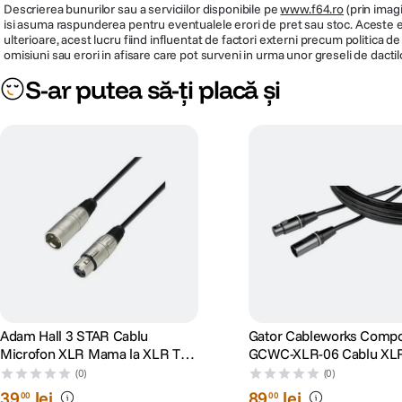
Descrierea bunurilor sau a serviciilor disponibile pe
www.f64.ro
(prin imagi
isi asuma raspunderea pentru eventualele erori de pret sau stoc. Aceste ero
ulterioare, acest lucru fiind influentat de factori externi precum politica 
omisiuni sau erori in afisare care pot surveni in urma unor greseli de dactil
S-ar putea să-ți placă și
Adam Hall 3 STAR Cablu
Gator Cableworks Comp
Microfon XLR Mama la XLR Tata
GCWC-XLR-06 Cablu XL
3 m
Mama Tata 1.8m
(0)
(0)
39
lei
89
lei
00
00