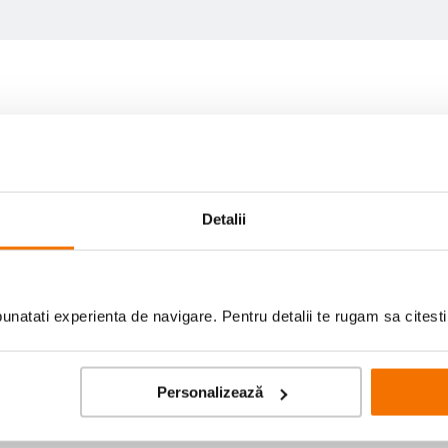
Detalii
natati experienta de navigare. Pentru detalii te rugam sa citest
Personalizează
Scrie prima recenzie