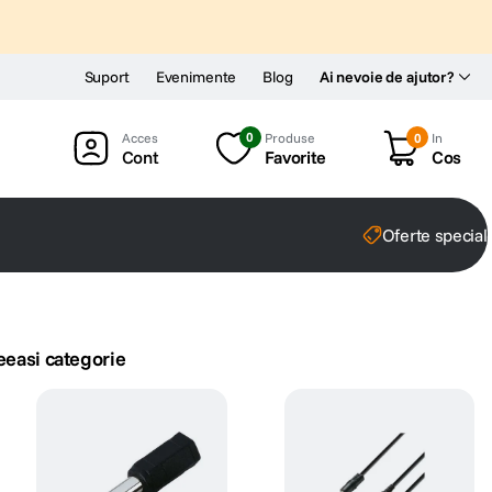
Suport
Evenimente
Blog
Ai nevoie de ajutor?
0
Produse
0
In
Cont
Favorite
Cos
Oferte special
eeasi categorie