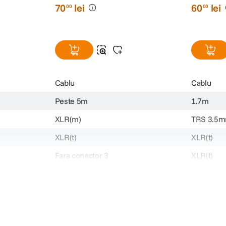
70
lei
60
lei
00
00
Cablu
Cablu
Peste 5m
1.7m
XLR(m)
TRS 3.5
XLR(t)
XLR(t)
Fara conector 3
XLR(t)
Nespecificat
Nespecifi
14407 ADH16
ADH125
70
60