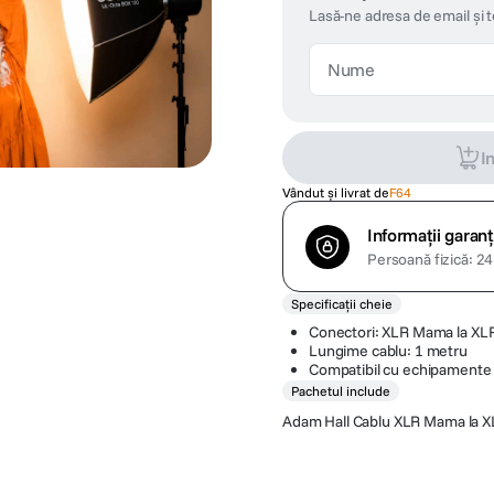
Lasă-ne adresa de email și 
I
Vândut și livrat de
F64
Informații garanț
Persoană fizică: 24 
Specificații cheie
Conectori: XLR Mama la XLR
Lungime cablu: 1 metru
Compatibil cu echipamente 
Pachetul include
Adam Hall Cablu XLR Mama la X