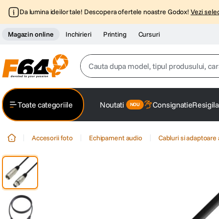
Da lumina ideilor tale! Descopera ofertele noastre Godox!
Vezi selec
Magazin online
Inchirieri
Printing
Cursuri
Cauta dupa model, tipul produsului, caracter
Top Cautari
Toate categoriile
Noutati
Consignatie
Resigila
canon g7x
1
.
Accesorii foto
Echipament audio
Cabluri si adaptoare
trepied
2
.
trepied telefon
3
.
peak design
4
.
canon sx740 hs
5
.