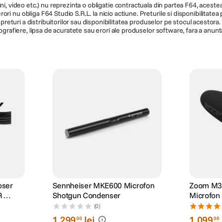
ni, video etc.) nu reprezinta o obligatie contractuala din partea F64, acestea 
ri nu obliga F64 Studio S.R.L. la nicio actiune. Preturile si disponibilitate
de preturi a distribuitorilor sau disponibilitatea produselor pe stocul acesto
ografiere, lipsa de acuratete sau erori ale produselor software, fara a anunta
oser
Sennheiser MKE600 Microfon
Zoom M3 
R
Shotgun Condenser
Microfon
(0)
1
.
299
lei
1
.
099
00
00