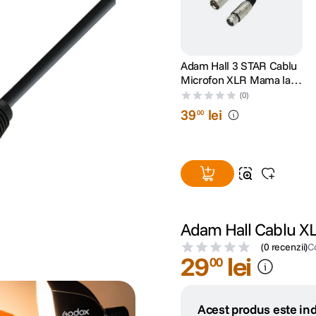
Adam Hall 3 STAR Cablu
Microfon XLR Mama la
XLR Tata 3 m
(0)
39
lei
00
Adam Hall Cablu X
(
0 recenzii
)
C
29
lei
00
Acest produs este ind