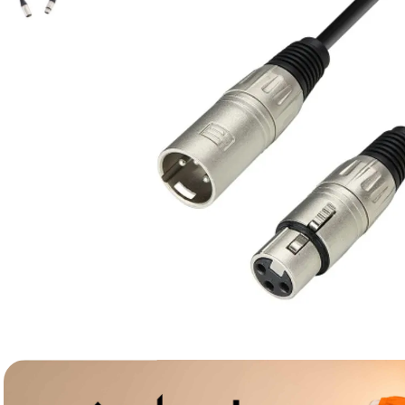
lavaliera
6
.
sony fx
7
.
card memorie
8
.
dji mic mini
9
.
dji osmo
10
.