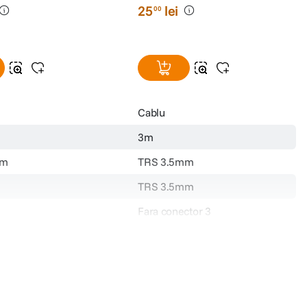
25
lei
00
Cablu
3m
mm
TRS 3.5mm
TRS 3.5mm
Fara conector 3
cat
Da
ADH28
25