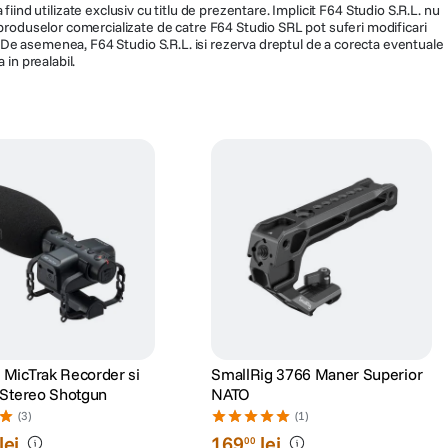
fiind utilizate exclusiv cu titlu de prezentare. Implicit F64 Studio S.R.L. nu
a produselor comercializate de catre F64 Studio SRL pot suferi modificari
ra. De asemenea, F64 Studio S.R.L. isi rezerva dreptul de a corecta eventuale
 in prealabil.
MicTrak Recorder si
SmallRig 3766 Maner Superior
 Stereo Shotgun
NATO
(3)
(1)
lei
169
lei
00