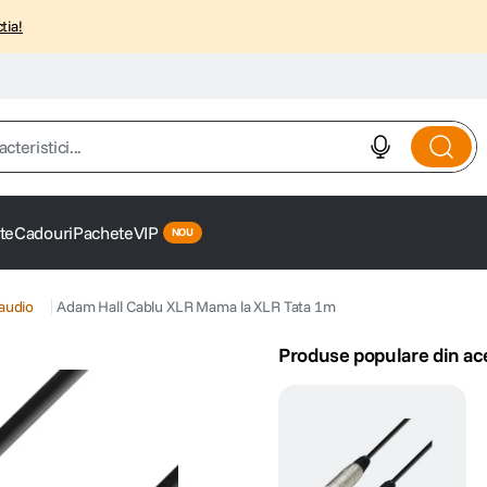
tia!
istici...
te
Cadouri
Pachete
VIP
 audio
Adam Hall Cablu XLR Mama la XLR Tata 1m
Produse populare din ac