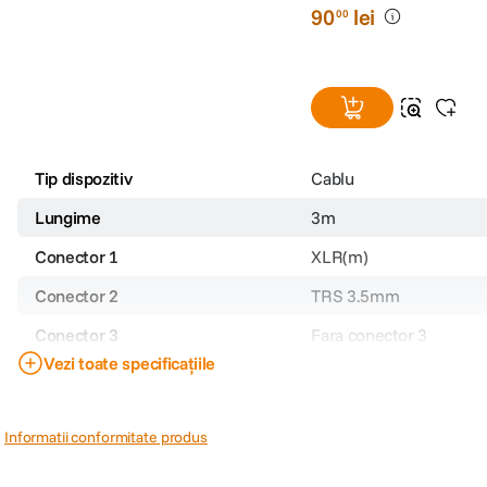
90
lei
00
Tip dispozitiv
Cablu
Lungime
3m
Conector 1
XLR(m)
Conector 2
TRS 3.5mm
Conector 3
Fara conector 3
Vezi toate specificațiile
Cablu balansat
Nespecificat
Cod producator
Informatii conformitate produs
PRP
90