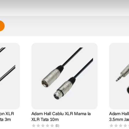
fon XLR
Adam Hall Cablu XLR Mama la
Adam Hal
ta 3m
XLR Tata 10m
3.5mm Jac
Tata 1.8m
(0)