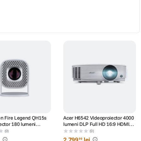
en Fire Legend QH15s
Acer H6542 Videoproiector 4000
ector 180 lumeni
lumeni DLP Full HD 16:9 HDMI
720p HD Alb
VGA Boxe 3W Alb
(0)
(0)
i
2
.
799
lei
99