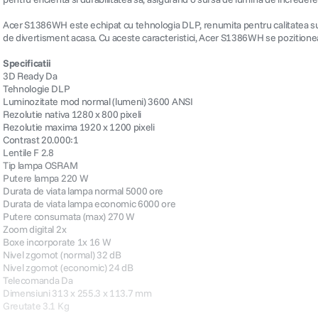
Acer S1386WH este echipat cu tehnologia DLP, renumita pentru calitatea superi
de divertisment acasa. Cu aceste caracteristici, Acer S1386WH se pozitioneaza
Specificatii
3D Ready Da
Tehnologie DLP
Luminozitate mod normal (lumeni) 3600 ANSI
Rezolutie nativa 1280 x 800 pixeli
Rezolutie maxima 1920 x 1200 pixeli
Contrast 20.000:1
Lentile F 2.8
Tip lampa OSRAM
Putere lampa 220 W
Durata de viata lampa normal 5000 ore
Durata de viata lampa economic 6000 ore
Putere consumata (max) 270 W
Zoom digital 2x
Boxe incorporate 1x 16 W
Nivel zgomot (normal) 32 dB
Nivel zgomot (economic) 24 dB
Telecomanda Da
Dimensiuni 313 x 255.3 x 113.7 mm
Greutate 3.1 Kg