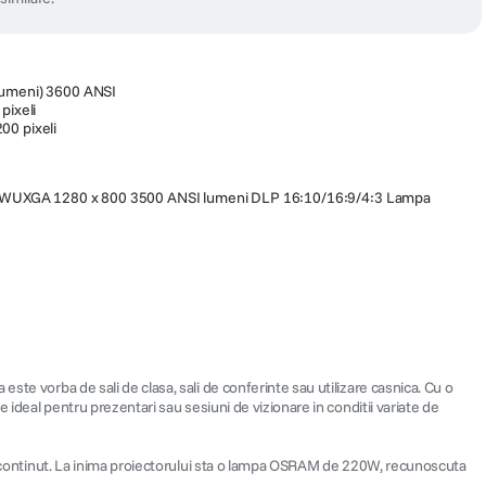
lumeni) 3600 ANSI
pixeli
00 pixeli
WUXGA 1280 x 800 3500 ANSI lumeni DLP 16:10/16:9/4:3 Lampa
ste vorba de sali de clasa, sali de conferinte sau utilizare casnica. Cu o
 ideal pentru prezentari sau sesiuni de vizionare in conditii variate de
 de continut. La inima proiectorului sta o lampa OSRAM de 220W, recunoscuta