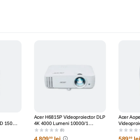
Acer H6815P Videoproiector DLP
Acer Aop
ED 150
4K 4000 Lumeni 10000/1
Videoproi
0 Albastru
2xHDMI 10W Alb
Wireless 
(0)
4
.
809
lei
589
le
99
99