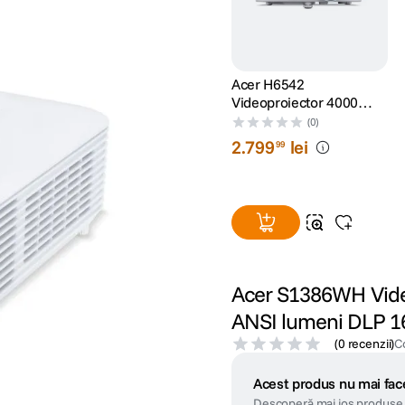
Acer H6542
Videoproiector 4000
lumeni DLP Full HD 16:9
(0)
HDMI VGA Boxe 3W Alb
2
.
799
lei
99
Acer S1386WH Vide
ANSI lumeni DLP 
(
0 recenzii
)
C
Acest produs nu mai face
Descoperă mai jos produse 