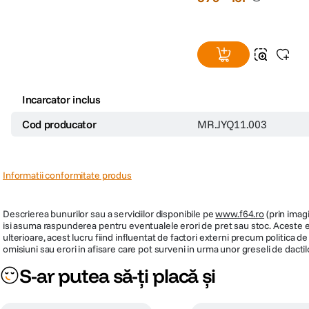
Incarcator inclus
Cod producator
MR.JYQ11.003
Informatii conformitate produs
Descrierea bunurilor sau a serviciilor disponibile pe
www.f64.ro
(prin imagi
isi asuma raspunderea pentru eventualele erori de pret sau stoc. Aceste ero
ulterioare, acest lucru fiind influentat de factori externi precum politica 
omisiuni sau erori in afisare care pot surveni in urma unor greseli de dactil
S-ar putea să-ți placă și