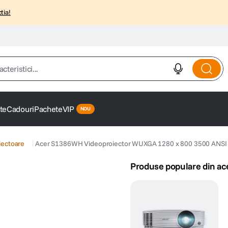
tia!
istici...
te
Cadouri
Pachete
VIP
iectoare
Acer S1386WH Videoproiector WUXGA 1280 x 800 3500 ANSI
Produse populare din ac