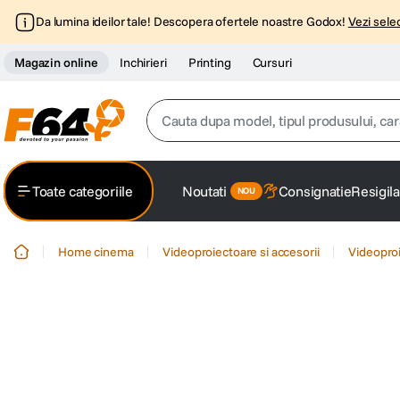
Da lumina ideilor tale! Descopera ofertele noastre Godox!
Vezi selec
Magazin online
Inchirieri
Printing
Cursuri
Cauta dupa model, tipul produsului, caracter
Top Cautari
Toate categoriile
Noutati
Consignatie
Resigila
canon g7x
1
.
Home cinema
Videoproiectoare si accesorii
Videopro
trepied
2
.
trepied telefon
3
.
peak design
4
.
canon sx740 hs
5
.