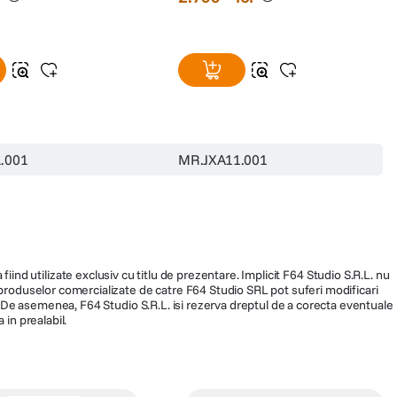
.001
MR.JXA11.001
fiind utilizate exclusiv cu titlu de prezentare. Implicit F64 Studio S.R.L. nu
a produselor comercializate de catre F64 Studio SRL pot suferi modificari
ra. De asemenea, F64 Studio S.R.L. isi rezerva dreptul de a corecta eventuale
 in prealabil.