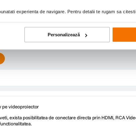
natati experienta de navigare. Pentru detalii te rugam sa citest
Scrie prima recenzie
Personalizează
v pe videoproiector
aveti, exista posibilitatea de conectare directa prin HDMI, RCA Vid
unctionalitatea.