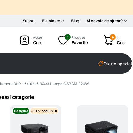
Suport
Evenimente
Blog
Ai nevoie de ajutor?
0
Produse
0
In
Cont
Favorite
Cos
Oferte special
 lumeni DLP 16:10/16:9/4:3 Lampa OSRAM 220W
eeasi categorie
Resigilat
-10%: cod RS10