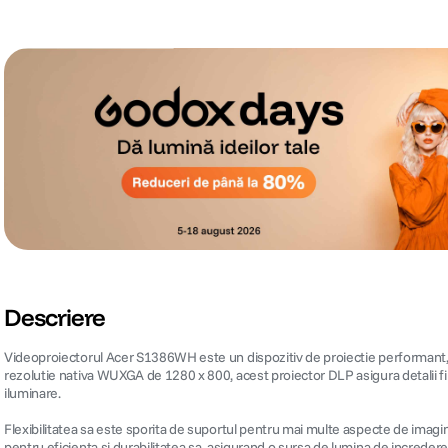
Descriere
Videoproiectorul Acer S1386WH este un dispozitiv de proiectie performant, con
rezolutie nativa WUXGA de 1280 x 800, acest proiector DLP asigura detalii fine
iluminare.
Flexibilitatea sa este sporita de suportul pentru mai multe aspecte de imagi
pentru eficienta si durabilitatea sa, asigurand o sursa de lumina de increder