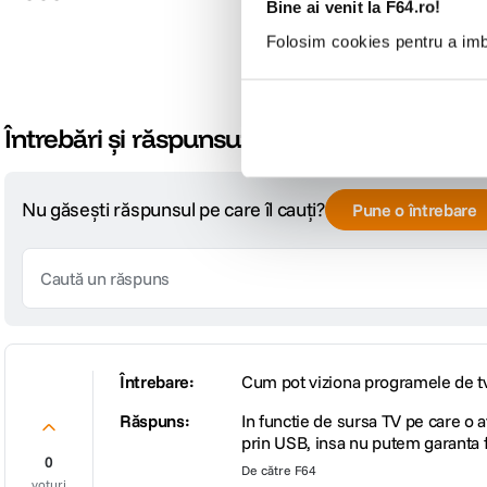
Bine ai venit la F64.ro!
Folosim cookies pentru a imbu
Întrebări și răspunsuri
Nu găsești răspunsul pe care îl cauți?
Pune o întrebare
Întrebare:
Cum pot viziona programele de t
Răspuns:
In functie de sursa TV pe care o 
prin USB, insa nu putem garanta f
0
De către
F64
voturi