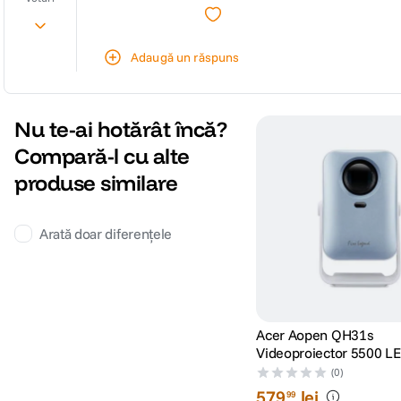
Adaugă un răspuns
Nu te-ai hotărât încă?
Compară-l cu alte
produse similare
Arată doar diferențele
Acer Aopen QH31s
Videoproiector 5500 L
ANSI Lumeni 1280 x 72
(0)
579
lei
99