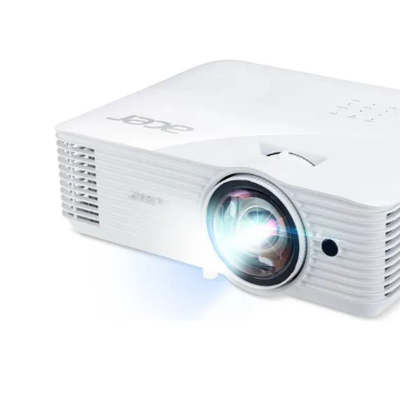
lavaliera
6
.
sony fx
7
.
card memorie
8
.
dji mic mini
9
.
dji osmo
10
.