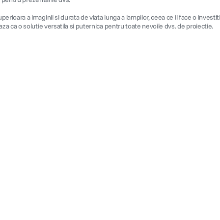
oara a imaginii si durata de viata lunga a lampilor, ceea ce il face o investi
 ca o solutie versatila si puternica pentru toate nevoile dvs. de proiectie.