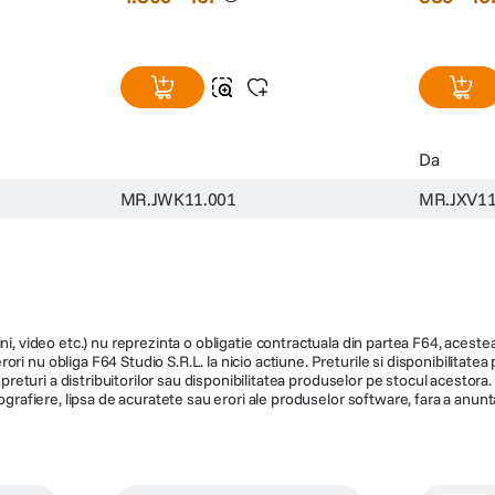
Da
MR.JWK11.001
MR.JXV11
ni, video etc.) nu reprezinta o obligatie contractuala din partea F64, acestea 
ri nu obliga F64 Studio S.R.L. la nicio actiune. Preturile si disponibilitate
de preturi a distribuitorilor sau disponibilitatea produselor pe stocul acesto
ografiere, lipsa de acuratete sau erori ale produselor software, fara a anunta