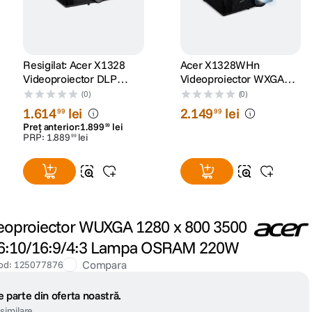
Resigilat: Acer X1328
Acer X1328WHn
Videoproiector DLP
Videoproiector WXGA
WXGA 1280x800 5000
1280x800 5.000 Lumeni
(0)
(0)
lumeni HDMI Negru -
Difuzor 3W Negru
1
.
614
lei
2
.
149
lei
99
99
RS125084890-2
Preț anterior:
1
.
899
lei
99
PRP:
1
.
889
lei
99
oproiector WUXGA 1280 x 800 3500
16:10/16:9/4:3 Lampa OSRAM 220W
Compara
od
:
125077876
 parte din oferta noastră.
similare.