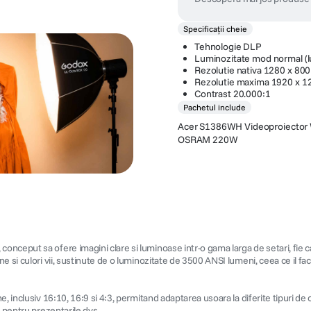
Specificații cheie
Tehnologie DLP
Luminozitate mod normal (
Rezolutie nativa 1280 x 800 
Rezolutie maxima 1920 x 12
Contrast 20.000:1
Pachetul include
Acer S1386WH Videoproiector 
OSRAM 220W
ceput sa ofere imagini clare si luminoase intr-o gama larga de setari, fie ca e
 si culori vii, sustinute de o luminozitate de 3500 ANSI lumeni, ceea ce il face
ne, inclusiv 16:10, 16:9 si 4:3, permitand adaptarea usoara la diferite tipuri
e pentru prezentarile dvs.