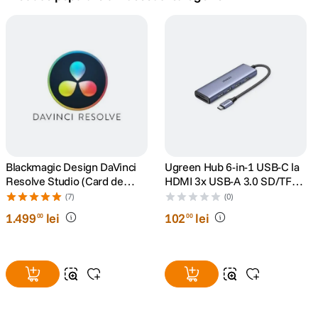
canon sx740 hs
5
.
lavaliera
6
.
card memorie
7
.
ulanzi
8
.
insta 360
Blackmagic Design DaVinci
Ugreen Hub 6-in-1 USB-C la
9
.
Resolve Studio (Card de
HDMI 3x USB-A 3.0 SD/TF
Activare)
Gri
(7)
(0)
godox
10
.
1
.
499
lei
102
lei
00
00