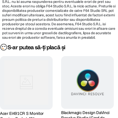
mai eficient in multiple
Beneficiezi de incadrare
S.R.L. nu isi asuma raspunderea pentru eventualele erori de pret sau
Format display
WUXGA
aplicatii cu ajutorul
automata, estompare
stoc. Aceste erori nu obliga F64 Studio S.R.L. la nicio actiune. Preturile si
Folosind algoritmi AI si
asistentei AI generative
disponibilitatea produselor comercializate de catre F64 Studio SRL pot
avansata a fundalului si
un al treilea microfon
centralizate Copilot din
Finisaj display
Anti-Glare
suferi modificari ulterioare, acest lucru fiind influentat de factori externi
corectare a privirii
pentru a detecta si
Windows 11. Acces
precum politica de preturi a distribuitorilor sau disponibilitatea
pentru apeluri video
reduce zgomotul de
rapid prin simpla
produselor pe stocul acestora. De asemenea, F64 Studio S.R.L. isi
imbunatatite cu AI, in
fundal, Acer
Rezolutie
1920 x 1200 pixeli
rezerva dreptul de a corecta eventuale omisiuni sau erori in afisare care
apasare a tastei
timp ce tehnologia Acer
PurifiedVoice™ 2.0
pot surveni in urma unor greseli de dactilografiere, lipsa de acuratete
dedicate Copilot.
TNR asigura imagini mai
ofera un sunet clar, fara
sau erori ale produselor software, fara a anunta in prealabil.
clare in conditii de
distrageri, pentru o
MEMORIE
lumina scazuta.
comunicare
S-ar putea să-ți placă și
Capacitate
16 GB
memorie
Precizie la indemana ta
Controleaza-ti complet
Tip memorie
DDR5
experienta cu
NitroSense™, suita
intuitiva de
personalizare care iti
HARD DISK
permite sa reglezi
viteza ventilatoarelor,
Tip stocare
SSD
profilurile de alimentare
si iluminarea tastaturii.
Adapteaza performanta
Capacitate
1 TB
Blackmagic Design DaVinci
Acer EI491CR S Monitor
laptopului Nitro 16 in
stocare
Resolve Studio (Card de