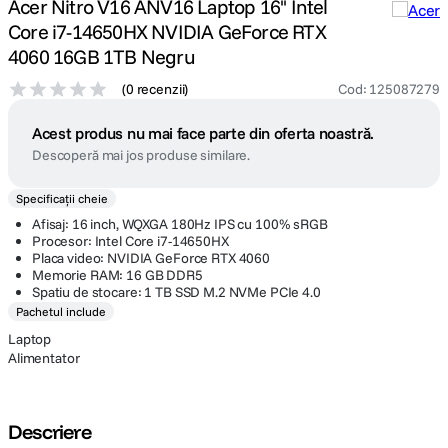
Acer Nitro V16 ANV16 Laptop 16'' Intel
Core i7-14650HX NVIDIA GeForce RTX
4060 16GB 1TB Negru
(
0 recenzii
)
Cod
:
125087279
Acest produs nu mai face parte din oferta noastră.
Descoperă mai jos produse similare.
Specificații cheie
Afisaj: 16 inch, WQXGA 180Hz IPS cu 100% sRGB
Procesor: Intel Core i7-14650HX
Placa video: NVIDIA GeForce RTX 4060
Memorie RAM: 16 GB DDR5
Spatiu de stocare: 1 TB SSD M.2 NVMe PCIe 4.0
Pachetul include
Laptop
Alimentator
Descriere