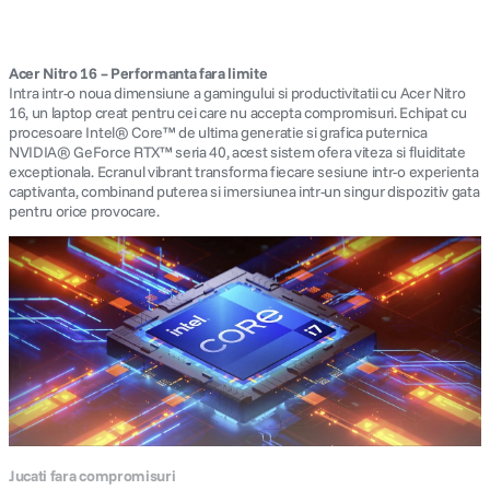
Acer Nitro 16 – Performanta fara limite
Intra intr-o noua dimensiune a gamingului si productivitatii cu Acer Nitro
16, un laptop creat pentru cei care nu accepta compromisuri. Echipat cu
procesoare Intel® Core™ de ultima generatie si grafica puternica
NVIDIA® GeForce RTX™ seria 40, acest sistem ofera viteza si fluiditate
exceptionala. Ecranul vibrant transforma fiecare sesiune intr-o experienta
captivanta, combinand puterea si imersiunea intr-un singur dispozitiv gata
pentru orice provocare.
Jucati fara compromisuri