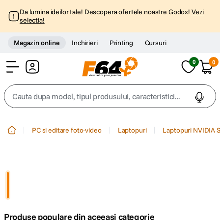
Da lumina ideilor tale! Descopera ofertele noastre Godox!
Vezi
selectia!
Magazin online
Inchirieri
Printing
Cursuri
0
0
Cont
Cauta dupa model, tipul produsului, caracteristici...
Top Cautari
PC si editare foto-video
Laptopuri
Laptopuri NVIDIA S
canon g7x
1
.
trepied
2
.
trepied telefon
3
.
Produse populare din aceeasi categorie
peak design
4
.