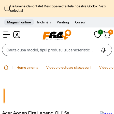
Da lumina ideilor tale! Descopera ofertele noastre Godox!
Vezi
selectia!
Magazin online
Inchirieri
Printing
Cursuri
0
0
Cont
Cauta dupa model, tipul produsului, caracteristici...
Top Cautari
Home cinema
Videoproiectoare si accesorii
Videopro
canon g7x
1
.
trepied
2
.
trepied telefon
3
.
Acer Aopen Fire Legend QH15s
peak design
4
.