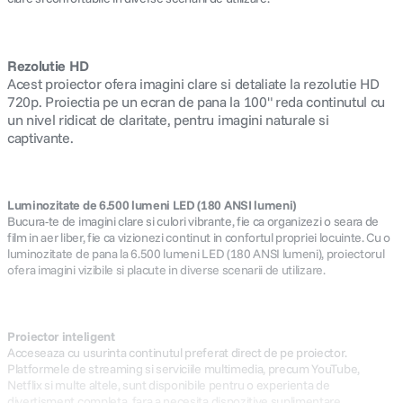
Rezolutie HD
Acest proiector ofera imagini clare si detaliate la rezolutie HD
720p. Proiectia pe un ecran de pana la 100" reda continutul cu
un nivel ridicat de claritate, pentru imagini naturale si
captivante.
Luminozitate de 6.500 lumeni LED (180 ANSI lumeni)
Bucura-te de imagini clare si culori vibrante, fie ca organizezi o seara de
film in aer liber, fie ca vizionezi continut in confortul propriei locuinte. Cu o
luminozitate de pana la 6.500 lumeni LED (180 ANSI lumeni), proiectorul
ofera imagini vizibile si placute in diverse scenarii de utilizare.
Proiector inteligent
Acceseaza cu usurinta continutul preferat direct de pe proiector.
Platformele de streaming si serviciile multimedia, precum YouTube,
Netflix si multe altele, sunt disponibile pentru o experienta de
divertisment completa, fara a necesita dispozitive suplimentare.