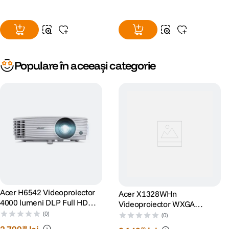
Populare în aceeași categorie
Acer H6542 Videoproiector
Acer X1328WHn
4000 lumeni DLP Full HD
Videoproiector WXGA
16:9 HDMI VGA Boxe 3W Alb
1280x800 5.000 Lumeni
(0)
(0)
Difuzor 3W Negru
99
99