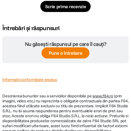
Scrie prima recenzie
Difuzoare integrate
Completeaza experienta de vizionare cu un sunet clar si puternic oferit de
Întrebări și răspunsuri
difuzoarele integrate. Astfel, continutul redat nu doar arata bine, ci
beneficiaza si de o experienta audio placuta, fara a necesita echipamente
suplimentare.
Nu găsești răspunsul pe care îl cauți?
Pune o întrebare
Durata de viata de pana la 30.000 de ore
Proiectorul este conceput pentru utilizare indelungata, beneficiind de o
sursa de lumina LED cu durata de viata de pana la 30.000 de ore. Astfel, te
poti bucura de ani de utilizare fara grija inlocuirii frecvente a sursei de
Informatii conformitate produs
iluminare.
Descrierea bunurilor sau a serviciilor disponibile pe
www.f64.ro
(prin
imagini, video etc.) nu reprezinta o obligatie contractuala din partea F64,
Sursa de lumina LED ecologica
acestea fiind utilizate exclusiv cu titlu de prezentare. Implicit F64 Studio
Mai sigura si mai prietenoasa cu mediul, sursa de lumina LED fara mercur
S.R.L. nu isi asuma raspunderea pentru eventualele erori de pret sau
contribuie la reducerea impactului asupra mediului si la diminuarea
stoc. Aceste erori nu obliga F64 Studio S.R.L. la nicio actiune. Preturile si
deseurilor generate, oferind in acelasi timp o durata de viata extinsa si
disponibilitatea produselor comercializate de catre F64 Studio SRL pot
eficienta energetica ridicata.
suferi modificari ulterioare, acest lucru fiind influentat de factori externi
precum politica de preturi a distribuitorilor sau disponibilitatea