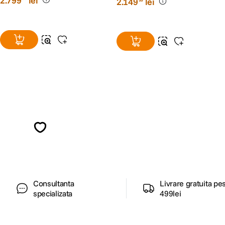
2
.
799
lei
2
.
149
lei
Alatura-te comunitatii creatorilor
Descopera inspiratie, recomandari utile,
ghiduri foto-video si oferte pregatite special
pentru tine.
Consultanta
Livrare gratuita pe
specializata
499lei