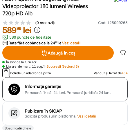
Videoproiector 180 lumeni Wireless
lavaliera
720p HD Alb
5
.
(
0 recenzii
)
Cod
:
125099265
canon sx740 hs
589
6
.
lei
99
589 puncte de fidelitate
card memorie
7
.
Rate fără dobânda de la
24
lei
Vezi detalii
58
Adaugă în coș
sony fx
8
.
În stoc de la furnizor
Livrare: de marți, 11 aug. în
Bucuresti (Sectorul 3)
dji mic mini
9
.
Include un adaptor de priza
Vândut și livrat de
F64
dji osmo pocket 4
10
.
Informații garanție
Persoană fizică: 24 luni.
Persoană juridică: 24 luni.
Publicare în SICAP
Solicită produsul în platformă.
Vezi detalii
Specificații cheie