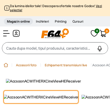
Da lumina ideilor tale! Descopera ofertele noastre Godox!
Vezi
selectia!
Magazin online
Inchirieri
Printing
Cursuri
0
0
Cont
Cauta dupa model, tipul produsului, caracteristici...
Top Cautari
Accesorii foto
Echipament transmisiuni live
Accsoon AC
canon g7x
1
.
trepied
2
.
trepied telefon
3
.
peak design
4
.