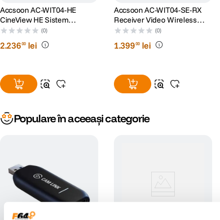
Accsoon AC-WIT04-HE
Accsoon AC-WIT04-SE-RX
CineView HE Sistem
Receiver Video Wireless
Transmisiune Video Wireless
CineView SE
(0)
(0)
2
.
236
lei
1
.
399
lei
00
00
Populare în aceeași categorie