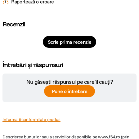
Raportează o eroare
Putere de intrare DC 7,4 pana la 16,8 VDC
Tip baterie 1 x L-Series
Material de constructie Aluminiu
Recenzii
Dimensiuni 12,5 x 7,7 x 3,1 cm
Greutate 230 g
Scrie prima recenzie
DETALII PRODUCATOR
Cod producator
AC-WIT-HE-RX
Întrebări și răspunsuri
Nu găsești răspunsul pe care îl cauți?
Pune o întrebare
Informatii conformitate produs
Descrierea bunurilor sau a serviciilor disponibile pe
www.f64.ro
(prin