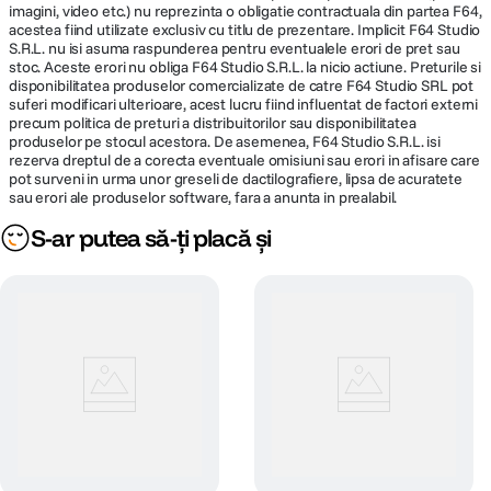
imagini, video etc.) nu reprezinta o obligatie contractuala din partea F64,
acestea fiind utilizate exclusiv cu titlu de prezentare. Implicit F64 Studio
S.R.L. nu isi asuma raspunderea pentru eventualele erori de pret sau
stoc. Aceste erori nu obliga F64 Studio S.R.L. la nicio actiune. Preturile si
disponibilitatea produselor comercializate de catre F64 Studio SRL pot
suferi modificari ulterioare, acest lucru fiind influentat de factori externi
precum politica de preturi a distribuitorilor sau disponibilitatea
produselor pe stocul acestora. De asemenea, F64 Studio S.R.L. isi
rezerva dreptul de a corecta eventuale omisiuni sau erori in afisare care
pot surveni in urma unor greseli de dactilografiere, lipsa de acuratete
sau erori ale produselor software, fara a anunta in prealabil.
S-ar putea să-ți placă și