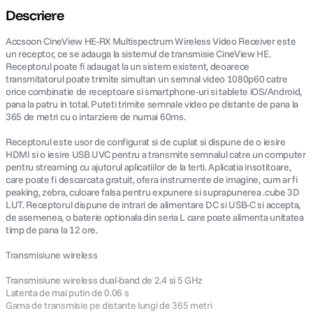
Descriere
canon sx740 hs
5
.
Accsoon CineView HE-RX Multispectrum Wireless Video Receiver este
un receptor, ce se adauga la sistemul de transmisie CineView HE.
lavaliera
6
.
Receptorul poate fi adaugat la un sistem existent, deoarece
transmitatorul poate trimite simultan un semnal video 1080p60 catre
orice combinatie de receptoare si smartphone-uri si tablete iOS/Android,
card memorie
7
.
pana la patru in total. Puteti trimite semnale video pe distante de pana la
365 de metri cu o intarziere de numai 60ms.
dji mic mini
8
.
Receptorul este usor de configurat si de cuplat si dispune de o iesire
HDMI si o iesire USB UVC pentru a transmite semnalul catre un computer
dji osmo
9
.
pentru streaming cu ajutorul aplicatiilor de la terti. Aplicatia insotitoare,
care poate fi descarcata gratuit, ofera instrumente de imagine, cum ar fi
peaking, zebra, culoare falsa pentru expunere si suprapunerea .cube 3D
insta 360
10
.
LUT. Receptorul dispune de intrari de alimentare DC si USB-C si accepta,
de asemenea, o baterie optionala din seria L care poate alimenta unitatea
timp de pana la 12 ore.
Transmisiune wireless
Transmisiune wireless dual-band de 2.4 si 5 GHz
Latenta de mai putin de 0.06 s
Gama de transmisie pe distante lungi de 365 metri