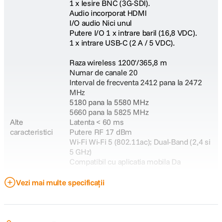
1 x Iesire BNC (3G-SDI).
Audio incorporat HDMI
I/O audio Nici unul
Putere I/O 1 x intrare baril (16,8 VDC).
1 x intrare USB-C (2 A / 5 VDC).
Raza wireless 1200'/365,8 m
Numar de canale 20
Interval de frecventa 2412 pana la 2472
MHz
5180 pana la 5580 MHz
5660 pana la 5825 MHz
Alte
Latenta < 60 ms
caracteristici
Putere RF 17 dBm
Wi-Fi Wi-Fi 5 (802.11ac); Dual-Band (2,4 si
5 GHz)
Compatibil cu aplicatia mobila Da
Suport format
Vezi mai multe specificații
Format video HDMI/Wireless
1080p:
60/59,94/50/30/29,97/25/24/23,98
720p