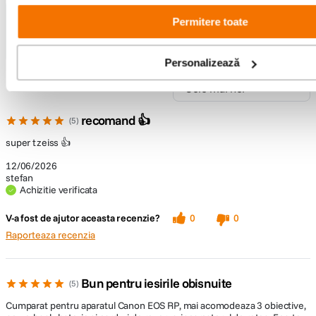
Permitere toate
65 recenzii
Personalizează
recomand 👍
5
super tzeiss 👍
12/06/2026
stefan
Achizitie verificata
V-a fost de ajutor aceasta recenzie?
0
0
Raporteaza recenzia
Bun pentru iesirile obisnuite
5
Cumparat pentru aparatul Canon EOS RP, mai acomodeaza 3 obiective,