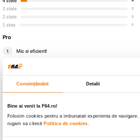
4 stele
4
3 stele
0
2 stele
0
1 stea
0
Pro
Mic si eficient!
1
Încăpător,
1
Bine compartimentat calitate foarte bună, își fa
1
Consimțământ
Detalii
Calitate buna
1
Cateva buzunarele utile pentru carduri, baterii
1
Bine ai venit la F64.ro!
Contra
Folosim cookies pentru a imbunatati experienta de navigare. P
rugam sa citesti
Politica de cookies.
Niciun Contra