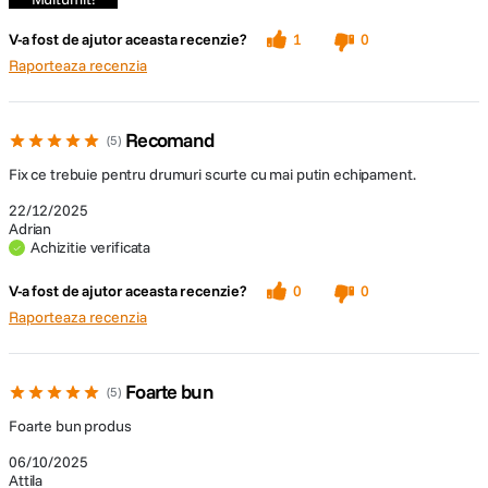
V-a fost de ajutor aceasta recenzie?
1
0
Raporteaza recenzia
Recomand
5
Fix ce trebuie pentru drumuri scurte cu mai putin echipament.
22/12/2025
Adrian
Achizitie verificata
V-a fost de ajutor aceasta recenzie?
0
0
Raporteaza recenzia
Foarte bun
5
Foarte bun produs
06/10/2025
Attila