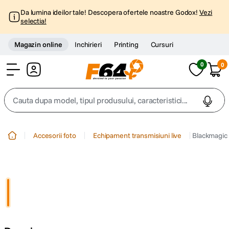
Da lumina ideilor tale! Descopera ofertele noastre Godox!
Vezi
selectia!
Magazin online
Inchirieri
Printing
Cursuri
0
0
Cont
Cauta dupa model, tipul produsului, caracteristici...
Top Cautari
Accesorii foto
Echipament transmisiuni live
Blackmagic
canon g7x
1
.
trepied
2
.
trepied telefon
3
.
peak design
4
.