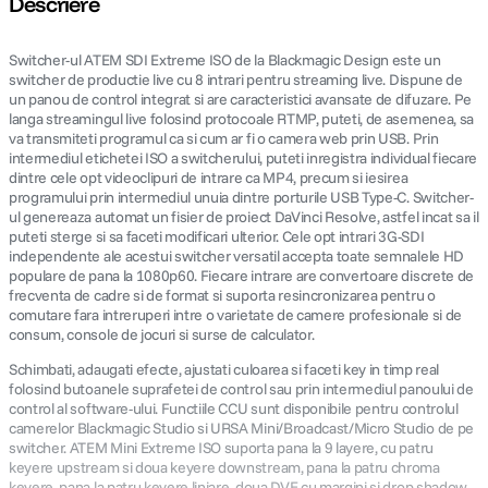
Descriere
canon sx740 hs
5
.
Switcher-ul ATEM SDI Extreme ISO de la Blackmagic Design este un
switcher de productie live cu 8 intrari pentru streaming live. Dispune de
lavaliera
un panou de control integrat si are caracteristici avansate de difuzare. Pe
6
.
langa streamingul live folosind protocoale RTMP, puteti, de asemenea, sa
va transmiteti programul ca si cum ar fi o camera web prin USB. Prin
card memorie
7
.
intermediul etichetei ISO a switcherului, puteti inregistra individual fiecare
dintre cele opt videoclipuri de intrare ca MP4, precum si iesirea
programului prin intermediul unuia dintre porturile USB Type-C. Switcher-
dji mic mini
8
.
ul genereaza automat un fisier de proiect DaVinci Resolve, astfel incat sa il
puteti sterge si sa faceti modificari ulterior. Cele opt intrari 3G-SDI
dji osmo
independente ale acestui switcher versatil accepta toate semnalele HD
9
.
populare de pana la 1080p60. Fiecare intrare are convertoare discrete de
frecventa de cadre si de format si suporta resincronizarea pentru o
insta 360
10
.
comutare fara intreruperi intre o varietate de camere profesionale si de
consum, console de jocuri si surse de calculator.
Schimbati, adaugati efecte, ajustati culoarea si faceti key in timp real
folosind butoanele suprafetei de control sau prin intermediul panoului de
control al software-ului. Functiile CCU sunt disponibile pentru controlul
camerelor Blackmagic Studio si URSA Mini/Broadcast/Micro Studio de pe
switcher. ATEM Mini Extreme ISO suporta pana la 9 layere, cu patru
keyere upstream si doua keyere downstream, pana la patru chroma
keyere, pana la patru keyere liniare, doua DVE cu margini si drop shadow,