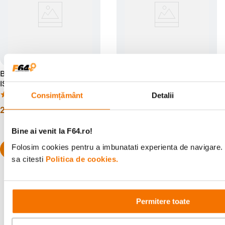
Blackmagic ATEM Mini Pro
Blackmagic Design Micro
ISO Switcher Video HDMI
Convertor SDI la HDMI 3G
(4)
(0)
Consimțământ
Detalii
2
.
699
lei
399
lei
00
00
Bine ai venit la F64.ro!
Folosim cookies pentru a imbunatati experienta de navigare. 
sa citesti
Politica de cookies.
Permitere toate
Alatura-te comunitatii creatorilor