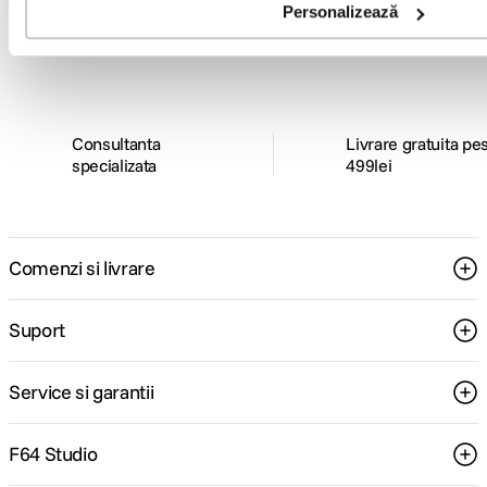
Descopera inspiratie, recomandari utile,
Personalizează
ghiduri foto-video si oferte pregatite special
pentru tine.
Consultanta
Livrare gratuita pe
specializata
499lei
Comenzi si livrare
Suport
Service si garantii
F64 Studio