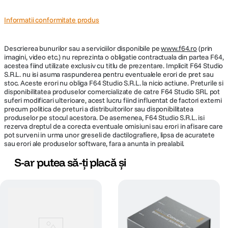
Tipuri de efecte DVE, tranzitie, chroma key, luma key
Generatoare 5x Pattern, 2x culoare
Informatii conformitate produs
Mixare audio: Mixare cu 2 canale
Tip de comutare: Telecomanda IR, buton de comanda, software
Descrierea bunurilor sau a serviciilor disponibile pe
www.f64.ro
(prin
Intrare
imagini, video etc.) nu reprezinta o obligatie contractuala din partea F64,
acestea fiind utilizate exclusiv cu titlu de prezentare. Implicit F64 Studio
Numar de surse de intrare video 8
S.R.L. nu isi asuma raspunderea pentru eventualele erori de pret sau
Conectori de intrare video 8x BNC (3G-SDI)
stoc. Aceste erori nu obliga F64 Studio S.R.L. la nicio actiune. Preturile si
Format video de intrare SDI (10-Bit 4:2:2 YUV)
disponibilitatea produselor comercializate de catre F64 Studio SRL pot
1080p la 23,98/24/24/25/29,97/29,97/30/50/59,94/60 fps
suferi modificari ulterioare, acest lucru fiind influentat de factori externi
1080i la 56/59,94/60 fps
precum politica de preturi a distribuitorilor sau disponibilitatea
720p la 50/59,94/60 fps
produselor pe stocul acestora. De asemenea, F64 Studio S.R.L. isi
Conectori de intrare audio 2x1/8" / 3,5 mm TRS stereo analogic
rezerva dreptul de a corecta eventuale omisiuni sau erori in afisare care
female
pot surveni in urma unor greseli de dactilografiere, lipsa de acuratete
Format audio de intrare Analogic
sau erori ale produselor software, fara a anunta in prealabil.
Intrare audio incorporata SDI: 2 canale (per intrare)
S-ar putea să-ți placă și
Iesire
Canale de iesire video 6
Conectori de iesire video 4x BNC (3G-SDI) (Preview) / 2x USB Type-
C
Format video de iesire SDI (10-Bit 4:2:2 YUV)
1080p at 23.98/24/25/29.97/30/50/59.94/60 fps