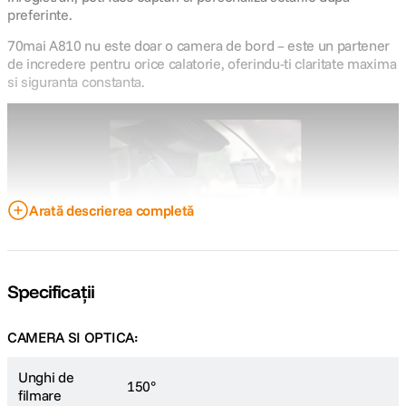
preferinte.
70mai A810 nu este doar o camera de bord – este un partener
de incredere pentru orice calatorie, oferindu-ti claritate maxima
si siguranta constanta.
Arată descrierea completă
Specificații
CAMERA SI OPTICA:
Alerta instantanee – notificari in timp real
Atunci cand masina este parcata, camera detecteaza imediat orice
Unghi de
150°
coliziune sau activitate suspecta si trimite
notificari
instantanee pe
filmare