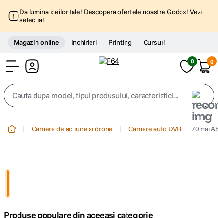
Da lumina ideilor tale! Descopera ofertele noastre Godox!
Vezi
selectia!
Magazin online
Inchirieri
Printing
Cursuri
0
0
Cont
Cauta dupa model, tipul produsului, caracteristici...
Top Cautari
Camere de actiune si drone
Camere auto DVR
70mai A
canon g7x
1
.
trepied
2
.
trepied telefon
3
.
Produse populare din aceeasi categorie
peak design
4
.