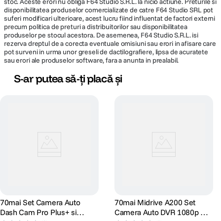
stoc. Aceste erori nu obliga F64 Studio S.R.L. la nicio actiune. Preturile si
disponibilitatea produselor comercializate de catre F64 Studio SRL pot
suferi modificari ulterioare, acest lucru fiind influentat de factori externi
Paznic inteligent pentru masina ta
precum politica de preturi a distribuitorilor sau disponibilitatea
produselor pe stocul acestora. De asemenea, F64 Studio S.R.L. isi
Camera auto 70mai Dash Cam 4K A810 functioneaza ca un sistem
rezerva dreptul de a corecta eventuale omisiuni sau erori in afisare care
avansat de supraveghere, multumita algoritmului AI de detectare a
pot surveni in urma unor greseli de dactilografiere, lipsa de acuratete
miscarii. Acesta analizeaza distanta si comportamentul persoanelor aflate
sau erori ale produselor software, fara a anunta in prealabil.
in apropierea vehiculului si declanseaza automat inregistrarea atunci cand
identifica o posibila amenintare. Astfel, sunt captate si stocate dovezi
S-ar putea să-ți placă și
clare in cazul tentativelor de efractie sau altor situatii de urgenta
provocate de oameni.
Camera auto 70mai Dash Cam 4K A810 – ADAS supersensibil pentru
siguranta sporita
Echipata cu un sistem
ADAS de inalta precizie
, camera A810 ofera alerte
extinse pentru a spori siguranta la volan. Printre acestea se numara:
– Avertisment pentru aparitia pietonilor sau biciclistilor
– Avertisment de parasire a benzii de circulatie
70mai Set Camera Auto
70mai Midrive A200 Set
Dash Cam Pro Plus+ si
Camera Auto DVR 1080p Wi-
– Avertisment de coliziune frontala