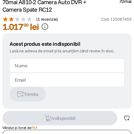
70mai A810-2 Camera Auto DVR +
70mai
Camera Spate RC12
(
1 recenzie
)
Cod
:
125087459
1
.
017
lei
00
Acest produs este indisponibil
Lasă-ne adresa de email și te anunțăm când revine în stoc.
Trimite
Indisponibil
Vândut și livrat de
F64