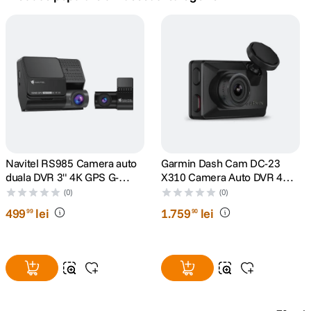
canon sx740 hs
5
.
lavaliera
6
.
card memorie
7
.
ulanzi
8
.
insta 360
Navitel RS985 Camera auto
Garmin Dash Cam DC-23
9
.
duala DVR 3" 4K GPS G-
X310 Camera Auto DVR 4K
Senzor
cu Polarizator Clarity
(0)
(0)
godox
10
.
Incorporat
499
lei
1
.
759
lei
99
90