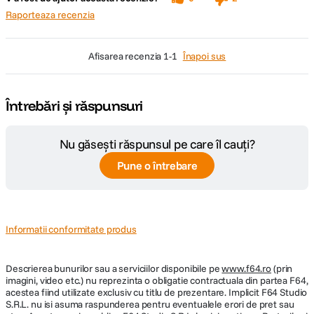
Modul Inteligent de Supraveghere Parcare Activat de Detectia
Raporteaza recenzia
Miscarii AI (necesita Kitul de Instalare Hardwire UP 03)
Inregistrare in Timelapse: comprima fiecare 15 minute in 1 minut in
modul de parcare pentru a economisi spatiu pe cardul de memorie
(necesita Kitul de Instalare Hardwire UP 03)
afisarea recenzia
1-1
Înapoi sus
70mai Night Owl Vision: algoritmul HDR dezvoltat de 70mai
asigura imagini cu claritate excelenta atat in imaginile statice, cat si
in scenele dinamice in conditii de iluminare scazuta.
Întrebări și răspunsuri
MaiColor Vivid+ Solution: algoritmul dezvoltat de 70mai
optimizeaza imaginea in termeni de de culoare, realism, acuratete
etc.
O incursiune in imaginile 4K
Nu găsești răspunsul pe care îl cauți?
Pune o întrebare
Informatii conformitate produs
Descrierea bunurilor sau a serviciilor disponibile pe
www.f64.ro
(prin
imagini, video etc.) nu reprezinta o obligatie contractuala din partea F64,
acestea fiind utilizate exclusiv cu titlu de prezentare. Implicit F64 Studio
S.R.L. nu isi asuma raspunderea pentru eventualele erori de pret sau