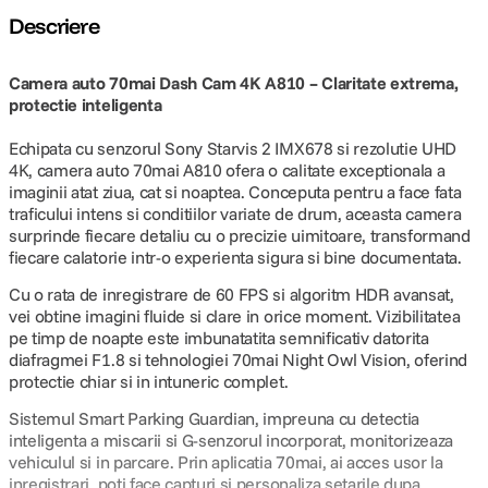
Descriere
Camera auto 70mai Dash Cam 4K A810 – Claritate extrema,
protectie inteligenta
Echipata cu senzorul Sony Starvis 2 IMX678 si rezolutie UHD
4K, camera auto 70mai A810 ofera o calitate exceptionala a
imaginii atat ziua, cat si noaptea. Conceputa pentru a face fata
traficului intens si conditiilor variate de drum, aceasta camera
surprinde fiecare detaliu cu o precizie uimitoare, transformand
fiecare calatorie intr-o experienta sigura si bine documentata.
Cu o rata de inregistrare de 60 FPS si algoritm HDR avansat,
vei obtine imagini fluide si clare in orice moment. Vizibilitatea
pe timp de noapte este imbunatatita semnificativ datorita
diafragmei F1.8 si tehnologiei 70mai Night Owl Vision, oferind
protectie chiar si in intuneric complet.
Sistemul Smart Parking Guardian, impreuna cu detectia
inteligenta a miscarii si G-senzorul incorporat, monitorizeaza
vehiculul si in parcare. Prin aplicatia 70mai, ai acces usor la
inregistrari, poti face capturi si personaliza setarile dupa