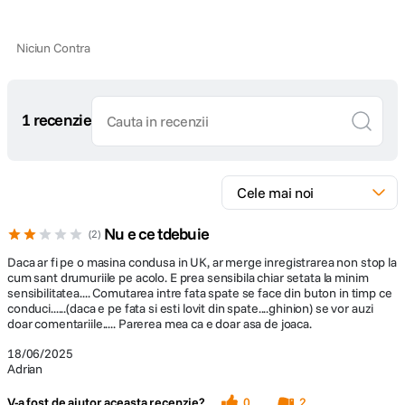
Inregistrare in timelapse
Camera spate HDR (in set) si algoritm HDR, 1080P (poate filma atat
in interiorul masinii cat si in exterior)
Niciun Contra
Camp vizual de 150°
Control prin aplicatie
1 recenzie
Nu e ce tdebuie
2
Daca ar fi pe o masina condusa in UK, ar merge inregistrarea non stop la
cum sant drumuriile pe acolo. E prea sensibila chiar setata la minim
sensibilitatea.... Comutarea intre fata spate se face din buton in timp ce
conduci......(daca e pe fata si esti lovit din spate....ghinion) se vor auzi
doar comentariile..... Parerea mea ca e doar asa de joaca.
18/06/2025
Adrian
Rezolutie UHD 4K si Senzor Sony Starvis 2 IMX678
V-a fost de ajutor aceasta recenzie?
0
2