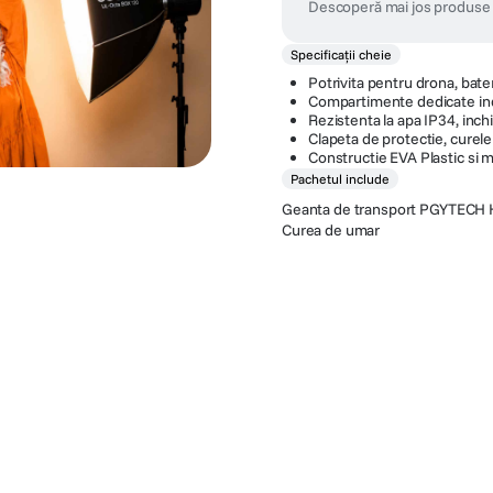
Descoperă mai jos produse 
Specificații cheie
Potrivita pentru drona, bater
Compartimente dedicate ind
Rezistenta la apa IP34, inc
Clapeta de protectie, curel
Constructie EVA Plastic si m
Pachetul include
Geanta de transport PGYTECH Ha
Curea de umar