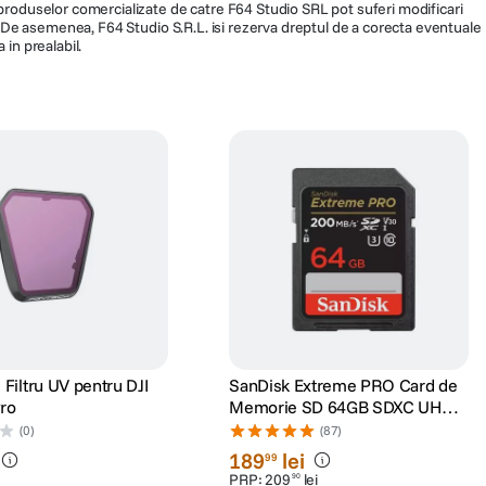
a produselor comercializate de catre F64 Studio SRL pot suferi modificari
ra. De asemenea, F64 Studio S.R.L. isi rezerva dreptul de a corecta eventuale
 in prealabil.
iltru UV pentru DJI
SanDisk Extreme PRO Card de
Pro
Memorie SD 64GB SDXC UHS-I
Class 10 U3 V30 + 2 Ani
(0)
(87)
RescuePRO Deluxe
189
lei
99
PRP:
209
lei
90