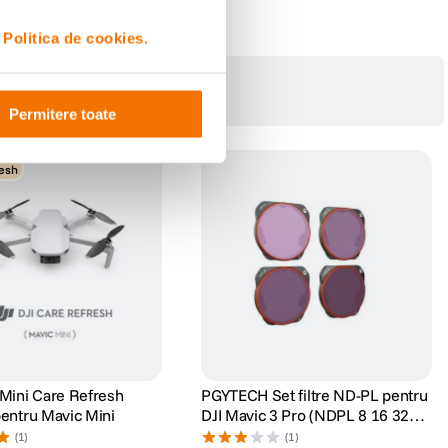
i
Politica de cookies.
Permitere toate
esh
 Mini Care Refresh
PGYTECH Set filtre ND-PL pentru
pentru Mavic Mini
DJI Mavic 3 Pro (NDPL 8 16 32
64)
(1)
(1)