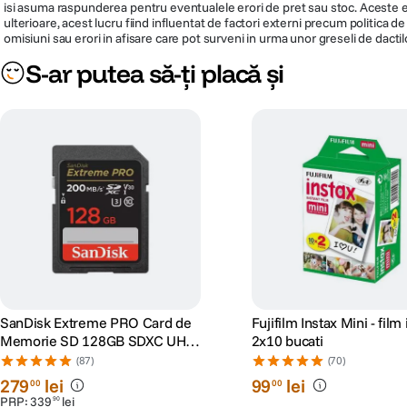
isi asuma raspunderea pentru eventualele erori de pret sau stoc. Aceste ero
ulterioare, acest lucru fiind influentat de factori externi precum politica 
omisiuni sau erori in afisare care pot surveni in urma unor greseli de dactil
S-ar putea să-ți placă și
SanDisk Extreme PRO Card de
Fujifilm Instax Mini - film
Memorie SD 128GB SDXC UHS-
2x10 bucati
I Class 10 U3 V30 + 2 Ani
(87)
(70)
RescuePRO Deluxe
279
lei
99
lei
00
00
PRP:
339
lei
90