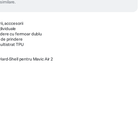
similare.
ii, acccesorii
ividuale
hidere cu fermoar dublu
e de prindere
ultistrat TPU
rd-Shell pentru Mavic Air 2