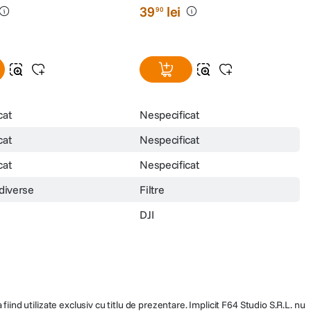
39
lei
90
cat
Nespecificat
cat
Nespecificat
cat
Nespecificat
 diverse
Filtre
DJI
fiind utilizate exclusiv cu titlu de prezentare. Implicit F64 Studio S.R.L. nu