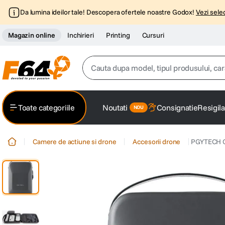
Da lumina ideilor tale! Descopera ofertele noastre Godox!
Vezi selec
Magazin online
Inchirieri
Printing
Cursuri
Cauta dupa model, tipul produsului, caracter
Top Cautari
Toate categoriile
Noutati
Consignatie
Resigila
canon g7x
1
.
Camere de actiune si drone
Accesorii drone
PGYTECH Ge
trepied
2
.
trepied telefon
3
.
peak design
4
.
canon sx740 hs
5
.