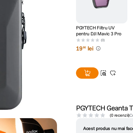
PGYTECH Filtru UV
pentru DJI Mavic 3 Pro
(0)
19
lei
90
PGYTECH Geanta Tra
(
0 recenzii
)
C
Acest produs nu mai face