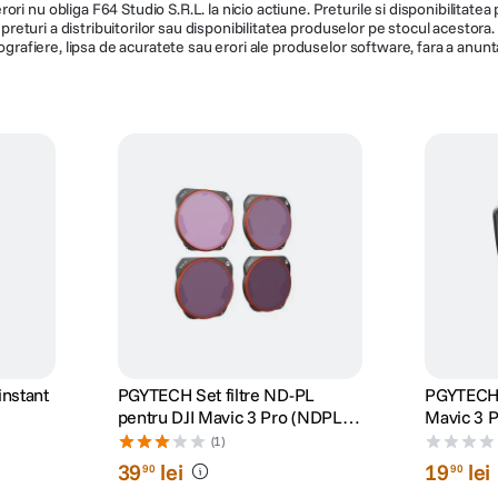
ri nu obliga F64 Studio S.R.L. la nicio actiune. Preturile si disponibilitate
de preturi a distribuitorilor sau disponibilitatea produselor pe stocul acesto
ografiere, lipsa de acuratete sau erori ale produselor software, fara a anunta
 instant
PGYTECH Set filtre ND-PL
PGYTECH F
pentru DJI Mavic 3 Pro (NDPL 8
Mavic 3 
16 32 64)
(1)
39
lei
19
lei
90
90