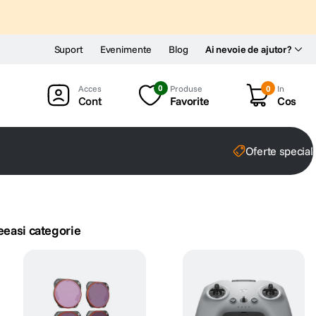
Suport
Evenimente
Blog
Ai nevoie de ajutor?
0
Produse
0
In
Cont
Favorite
Cos
Oferte special
eeasi categorie