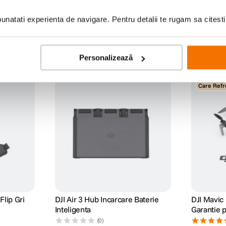
natati experienta de navigare. Pentru detalii te rugam sa citest
Personalizează
Care Refr
lip Gri
DJI Air 3 Hub Incarcare Baterie
DJI Mavic
Inteligenta
Garantie 
(0)