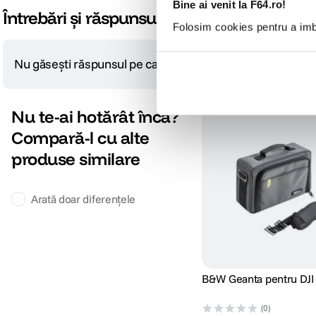
Bine ai venit la F64.ro!
Întrebări și răspunsuri
Folosim cookies pentru a imbu
Nu găsești răspunsul pe care îl cauți?
Pune o întrebare
Nu te-ai hotărât încă?
Compară-l cu alte
produse similare
Arată doar diferențele
B&W Geanta pentru DJI F
(0)