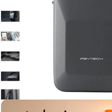
lavaliera
6
.
sony fx
7
.
card memorie
8
.
dji mic mini
9
.
dji osmo
10
.