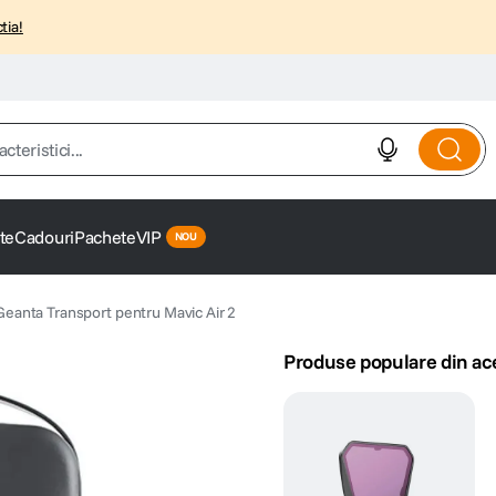
tia!
istici...
te
Cadouri
Pachete
VIP
anta Transport pentru Mavic Air 2
Produse populare din ac