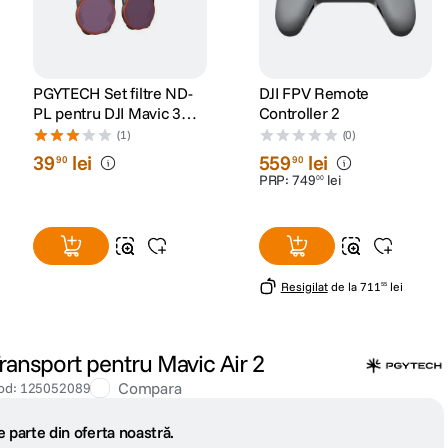
PGYTECH Set filtre ND-
DJI FPV Remote
PL pentru DJI Mavic 3
Controller 2
Pro (NDPL 8 16 32 64)
(1)
(0)
39
lei
559
lei
90
90
PRP:
749
lei
00
Resigilat
de la
711
lei
55
nsport pentru Mavic Air 2
Compara
od
:
125052089
 parte din oferta noastră.