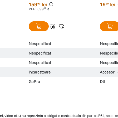
159
lei
19
lei
90
90
PRP:
399
lei
00
Nespecificat
Nespecifi
Nespecificat
Nespecifi
Nespecificat
Nespecifi
Incarcatoare
Accesorii
GoPro
DJI
ni, video etc.) nu reprezinta o obligatie contractuala din partea F64, acestea 