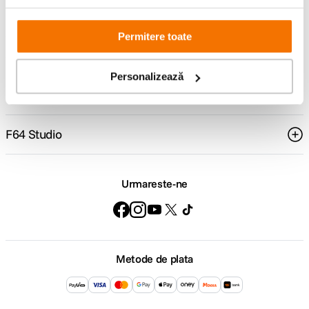
Comenzi si livrare
Permitere toate
Suport
Personalizează
Service si garantii
F64 Studio
Urmareste-ne
Metode de plata