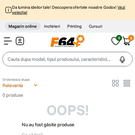
Da lumina ideilor tale! Descopera ofertele noastre Godox!
Vezi
selectia!
Magazin online
Inchirieri
Printing
Cursuri
0
0
Cont
Cauta dupa model, tipul produsului, caracteristici...
Top Cautari
Ordoneaza dupa
Relevanta
canon g7x
1
.
0
produse
OOPS!
trepied
2
.
trepied telefon
3
.
Nu au fost găsite produse
peak design
4
.
Ce să fac?