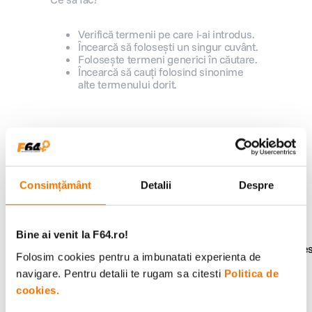
canon sx740 hs
5
.
Verifică termenii pe care i-ai introdus.
Încearcă să folosești un singur cuvânt.
Folosește termeni generici în căutare.
lavaliera
6
.
Încearcă să cauți folosind sinonime
alte termenului dorit.
card memorie
7
.
dji mic mini
8
.
Alatura-te comunitatii creatorilor
Descopera inspiratie, recomandari utile,
dji osmo
9
.
ghiduri foto-video si oferte pregatite special
pentru tine.
Consimțământ
Detalii
Despre
insta 360
10
.
Bine ai venit la F64.ro!
Consultanta
Livrare gratuita pe
Folosim cookies pentru a imbunatati experienta de
specializata
499lei
navigare. Pentru detalii te rugam sa citesti
Politica de
cookies.