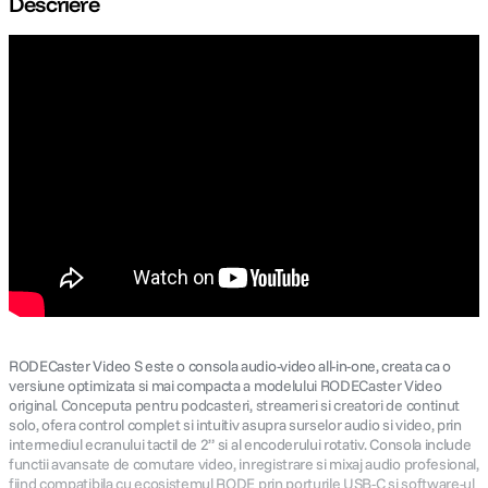
Descriere
canon sx740 hs
5
.
lavaliera
6
.
card memorie
7
.
ulanzi
8
.
insta 360
9
.
godox
10
.
RODECaster Video S este o consola audio-video all-in-one, creata ca o
versiune optimizata si mai compacta a modelului RODECaster Video
original. Conceputa pentru podcasteri, streameri si creatori de continut
solo, ofera control complet si intuitiv asupra surselor audio si video, prin
intermediul ecranului tactil de 2” si al encoderului rotativ. Consola include
functii avansate de comutare video, inregistrare si mixaj audio profesional,
fiind compatibila cu ecosistemul RODE prin porturile USB-C si software-ul