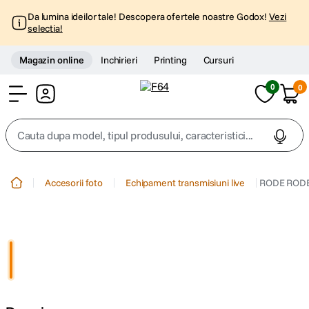
Da lumina ideilor tale! Descopera ofertele noastre Godox!
Vezi
selectia!
Magazin online
Inchirieri
Printing
Cursuri
0
0
Cont
Cauta dupa model, tipul produsului, caracteristici...
Top Cautari
Accesorii foto
Echipament transmisiuni live
RODE RODEC
canon g7x
1
.
trepied
2
.
trepied telefon
3
.
peak design
4
.