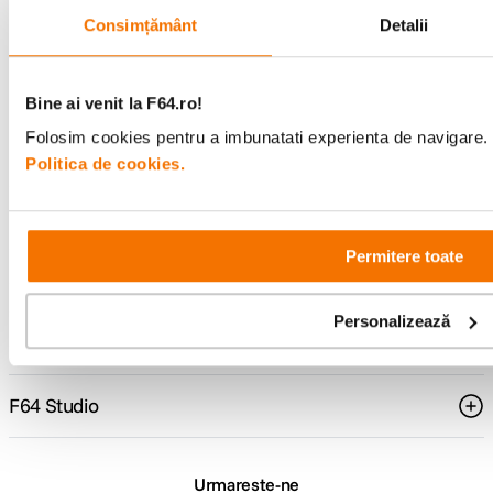
Consimțământ
Detalii
Consultanta
Livrare gratuita pe
Bine ai venit la F64.ro!
specializata
499lei
Folosim cookies pentru a imbunatati experienta de navigare. P
Politica de cookies.
Comenzi si livrare
Permitere toate
Suport
Personalizează
Service si garantii
F64 Studio
Urmareste-ne