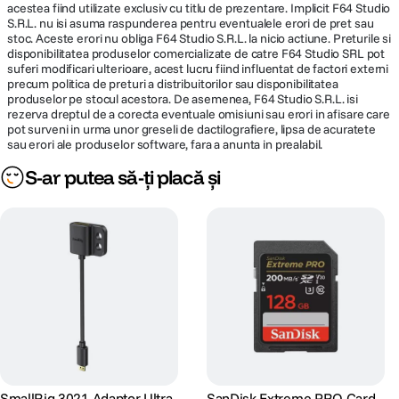
acestea fiind utilizate exclusiv cu titlu de prezentare. Implicit F64 Studio
(802.11ax) / Bluetooth 5.3 (integrat)
S.R.L. nu isi asuma raspunderea pentru eventualele erori de pret sau
Dimensiuni: 253.5 x 128.4 x 60.2 mm
stoc. Aceste erori nu obliga F64 Studio S.R.L. la nicio actiune. Preturile si
Greutate: 875 g
disponibilitatea produselor comercializate de catre F64 Studio SRL pot
suferi modificari ulterioare, acest lucru fiind influentat de factori externi
precum politica de preturi a distribuitorilor sau disponibilitatea
DETALII PRODUCATOR
produselor pe stocul acestora. De asemenea, F64 Studio S.R.L. isi
rezerva dreptul de a corecta eventuale omisiuni sau erori in afisare care
pot surveni in urma unor greseli de dactilografiere, lipsa de acuratete
Cod producator
RCVS-E
sau erori ale produselor software, fara a anunta in prealabil.
S-ar putea să-ți placă și
https://rode.com/en-
us/products/rodecaster-video-s?
Pagina
srsltid=AfmBOop-
producator
AEg2ntOCZKJxzKHKpC5TjH5MvkVi99Wrn
wZ9mQh3IR9_h6i-
SmallRig 3021 Adaptor Ultra
SanDisk Extreme PRO Card