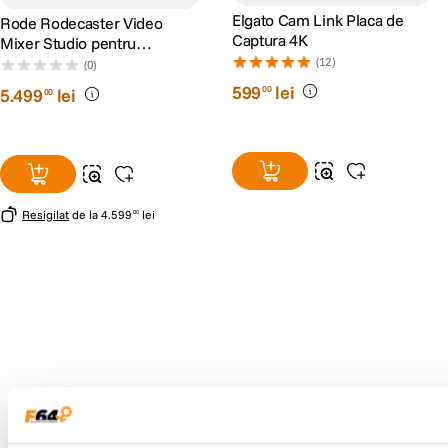
Elgato Cam Link Placa de
Rode Rodecaster Video
Captura 4K
Mixer Studio pentru
Streaming
(12)
(0)
599
lei
00
5
.
499
lei
00
Resigilat
de la
4
.
599
lei
00
Alatura-te comunitatii creatorilor
Descopera inspiratie, recomandari utile,
ghiduri foto-video si oferte pregatite special
pentru tine.