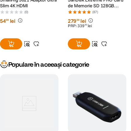
Slim 4K HDMI
de Memorie SD 128GB
SDXC UHS-I Class 10 U3 V30
(0)
(87)
+ 2 Ani RescuePRO Deluxe
54
lei
279
lei
00
00
PRP:
339
lei
90
Populare în aceeași categorie