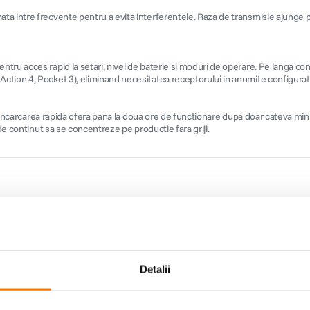
 intre frecvente pentru a evita interferentele. Raza de transmisie ajunge pana
u acces rapid la setari, nivel de baterie si moduri de operare. Pe langa conec
ction 4, Pocket 3), eliminand necesitatea receptorului in anumite configurati
iar incarcarea rapida ofera pana la doua ore de functionare dupa doar cateva 
de continut sa se concentreze pe productie fara griji.
Detalii