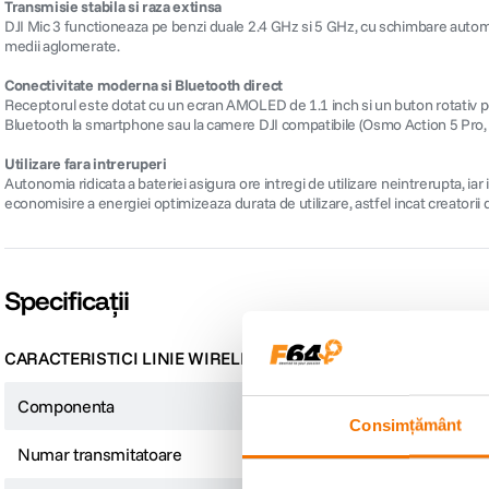
Transmisie stabila si raza extinsa
DJI Mic 3 functioneaza pe benzi duale 2.4 GHz si 5 GHz, cu schimbare automata
medii aglomerate.
Conectivitate moderna si Bluetooth direct
Receptorul este dotat cu un ecran AMOLED de 1.1 inch si un buton rotativ pentr
Bluetooth la smartphone sau la camere DJI compatibile (Osmo Action 5 Pro, A
Utilizare fara intreruperi
Autonomia ridicata a bateriei asigura ore intregi de utilizare neintrerupta, 
economisire a energiei optimizeaza durata de utilizare, astfel incat creatorii 
Specificații
CARACTERISTICI LINIE WIRELESS
Componenta
Kit
Consimțământ
Numar transmitatoare
1