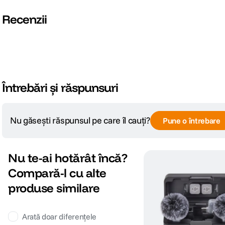
Recenzii
DETALII PRODUCATOR
Cod producator
CP.RN.00000479.01
Întrebări și răspunsuri
Nu găsești răspunsul pe care îl cauți?
Pune o întrebare
Nu te-ai hotărât încă?
Compară-l cu alte
produse similare
Arată doar diferențele