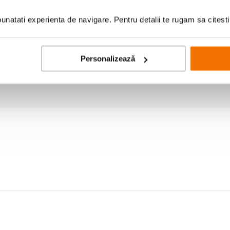
natati experienta de navigare. Pentru detalii te rugam sa citest
Personalizează
care USB C