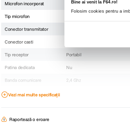
Bine ai venit la F64.ro!
Microfon incorporat
Da
Folosim cookies pentru a imbu
Tip microfon
Integrat, omni
Conector transmitator
Fara conector
Conector casti
Nu
Tip receptor
Portabil
Patina dedicata
Nu
Banda comunicare
2,4 Ghz
Tip transmitator
Clip-on
Vezi mai multe specificații
CARACTERISTICI GENERALE:
Raportează o eroare
Alimentare
Acumulator integrat/ Port incar