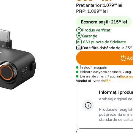
Preț anterior:
1
.
079
lei
00
PRP:
1
.
099
lei
00
Economisești:
215
lei
80
Produs verificat
Garanție
863 puncte de fidelitate
Rate fără dobânda de la
35
96
Ad
În stoc în magazin
Ridicare easybox: de vineri, 7 aug.
Livrare: de vineri, 7 aug. în
Bucurest
Vândut și livrat de
F64
Informații produs
Ambalaj original de
Produsele resigilate
pot prezenta urme m
standarde de calita