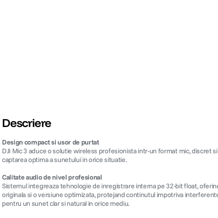
Descriere
Design compact si usor de purtat
DJI Mic 3 aduce o solutie wireless profesionista intr-un format mic, discret si
captarea optima a sunetului in orice situatie.
Calitate audio de nivel profesional
Sistemul integreaza tehnologie de inregistrare interna pe 32-bit float, oferind 
originala si o versiune optimizata, protejand continutul impotriva interferentel
pentru un sunet clar si natural in orice mediu.