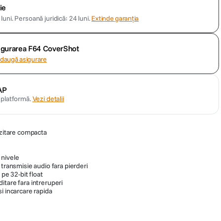
ie
luni.
Persoană juridică: 24 luni.
Extinde garanția
sigurarea F64 CoverShot
daugă asigurare
AP
n platformă.
Vezi detalii
ozitare compacta
nivele
 transmisie audio fara pierderi
 pe 32-bit float
itare fara intreruperi
i incarcare rapida