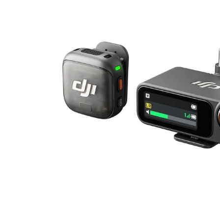
canon sx740 hs
6
.
card memorie
7
.
sony fx
8
.
dji mic mini
9
.
dji osmo pocket 4
10
.