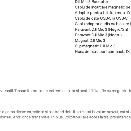
DJI Mic 3 Receptor
Cablu de incarcare magnetic pen
Adaptor pentru telefon mobil DJ
Cablu de date USB-C la USB-C
Cablu adaptor audio cu blocare 
Paravant DJI Mic 3 (Negru/Gri)
Paravant DJI Mic 3 (Negru)
Magnet DJI Mic 3
Clip magnetic DJI Mic 3
Husa de transport compacta DJI
 versatil. Transmitatorul este extrem de usor si poate fi fixat fie cu magnetul 
o gama dinamica extinsa si pastrand detalii clare atat la volum scazut, cat si la
or sau erorilor de transmisie. In plus, utilizatorul are acces la trei presetari d