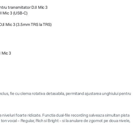
tru transmitator DJI Mic 3
I Mic 3 (USB-C)
DJI Mic 3 (3.5mm TRS la TRS)
 Mic 3
inclus, fie cu clema rotativa detasabila, permitand ajustarea unghiului pentru
 niveluri foarte ridicate. Functia dual-file recording salveaza simultan pista
e ton vocal – Regular, Rich si Bright – si la anulare de zgomot pe doua nivele,