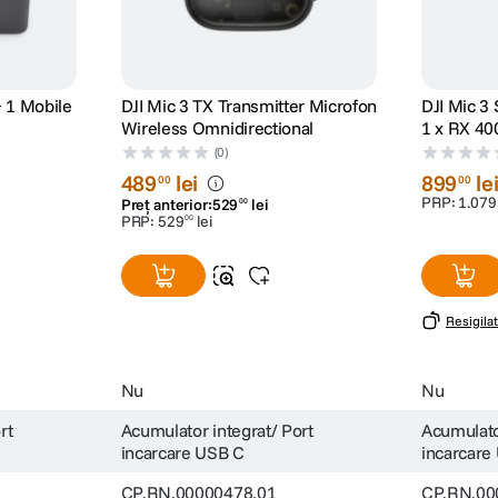
+ 1 Mobile
DJI Mic 3 TX Transmitter Microfon
DJI Mic 3
Wireless Omnidirectional
1 x RX 40
Bluetooth
(0)
489
lei
899
le
00
00
PRP:
1
.
079
Preț anterior:
529
lei
00
PRP:
529
lei
00
Resigilat
Nu
Nu
rt
Acumulator integrat/ Port
Acumulato
incarcare USB C
incarcare
CP.RN.00000478.01
CP.RN.00