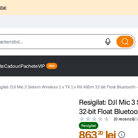
tia!
istici...
te
Cadouri
Pachete
VIP
gilat: DJI Mic 3 Sistem Wireless 1 x TX 1 x RX 400m 32-bit Float Bluetoot
Resigilat: DJI Mic 
32-bit Float Blueto
(
0 recenzii
)
C
Resigilat
863
lei
20