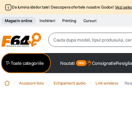
Da lumina ideilor tale! Descopera ofertele noastre Godox!
Vezi selec
Magazin online
Inchirieri
Printing
Cursuri
Cauta dupa model, tipul produsului, caracter
Top Cautari
Toate categoriile
Noutati
Consignatie
Resigila
canon g7x
1
.
Accesorii foto
Echipament audio
Linii wireless
Resi
trepied
2
.
trepied telefon
3
.
peak design
4
.
lavaliera
5
.