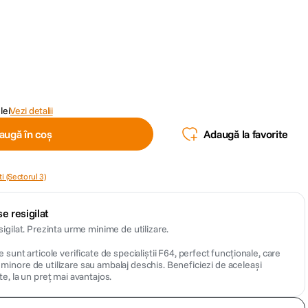
lei
Vezi detalii
augă în coș
Adaugă la favorite
i (Sectorul 3)
e resigilat
sigilat. Prezinta urme minime de utilizare.
 sunt articole verificate de specialiștii F64, perfect funcționale, care
inore de utilizare sau ambalaj deschis. Beneficiezi de aceleași
te, la un preț mai avantajos.