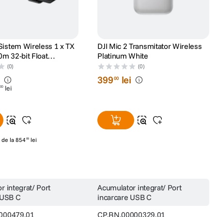
 Sistem Wireless 1 x TX
DJI Mic 2 Transmitator Wireless
0m 32-bit Float
Platinum White
(0)
(0)
i
399
lei
00
lei
00
de la
854
lei
05
r integrat/ Port
Acumulator integrat/ Port
 USB C
incarcare USB C
000479.01
CP.RN.00000329.01