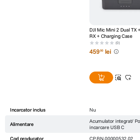
DJI Mic Mini 2 Dual TX 
RX + Charging Case
(0)
459
lei
00
Incarcator inclus
Nu
Acumulator integrat/ Po
Alimentare
incarcare USB C
Cod producator
CP.RN.00000532.02