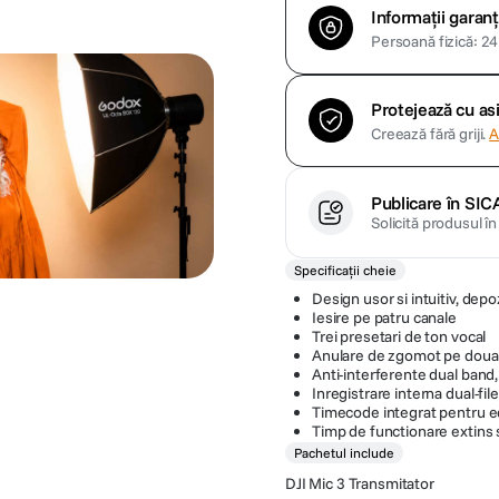
Informații garanț
Persoană fizică: 24 
Protejează cu a
Creează fără griji.
A
Publicare în SIC
Solicită produsul î
Specificații cheie
Design usor si intuitiv, dep
Iesire pe patru canale
Trei presetari de ton vocal
Anulare de zgomot pe doua 
Anti-interferente dual band,
Inregistrare interna dual-file
Timecode integrat pentru ed
Timp de functionare extins s
Pachetul include
DJI Mic 3 Transmitator