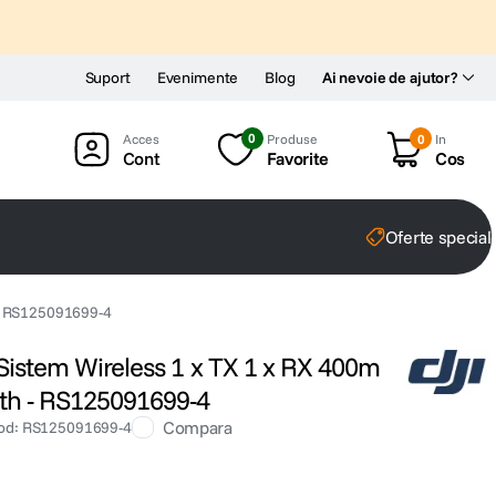
Suport
Evenimente
Blog
Ai nevoie de ajutor?
0
Produse
0
In
Cont
Favorite
Cos
Oferte special
h - RS125091699-4
3 Sistem Wireless 1 x TX 1 x RX 400m
oth - RS125091699-4
Compara
od
:
RS125091699-4