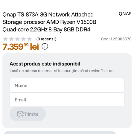
Qnap TS-873A-8G Network Attached
QNAP
Storage procesor AMD Ryzen V1500B
Quad-core 2.2GHz 8-Bay 8GB DDR4
(
0 recenzii
)
Cod
:
125085870
7
.
359
lei
99
Acest produs este indisponibil
Lasă-ne adresa de email și te anunțăm când revine în stoc.
Trimite