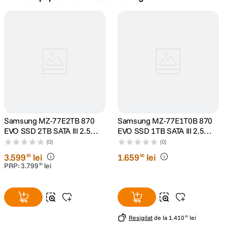
canon sx740 hs
5
.
lavaliera
6
.
card memorie
7
.
ulanzi
8
.
insta 360
Samsung MZ-77E2TB 870
9
.
Samsung MZ-77E1T0B 870
EVO SSD 2TB SATA III 2.5
EVO SSD 1TB SATA III 2.5
inch
inch
godox
(0)
(0)
10
.
3
.
599
lei
1
.
659
lei
90
90
PRP:
3
.
799
lei
90
Resigilat
de la
1
.
410
lei
92