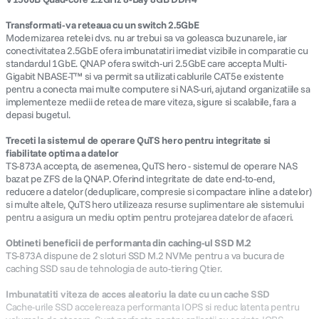
Transformati-va reteaua cu un switch 2.5GbE
Modernizarea retelei dvs. nu ar trebui sa va goleasca buzunarele, iar
conectivitatea 2.5GbE ofera imbunatatiri imediat vizibile in comparatie cu
standardul 1GbE. QNAP ofera switch-uri 2.5GbE care accepta Multi-
Gigabit NBASE-T™ si va permit sa utilizati cablurile CAT5e existente
pentru a conecta mai multe computere si NAS-uri, ajutand organizatiile sa
implementeze medii de retea de mare viteza, sigure si scalabile, fara a
depasi bugetul.
Treceti la sistemul de operare QuTS hero pentru integritate si
fiabilitate optima a datelor
TS-873A accepta, de asemenea, QuTS hero - sistemul de operare NAS
bazat pe ZFS de la QNAP. Oferind integritate de date end-to-end,
reducere a datelor (deduplicare, compresie si compactare inline a datelor)
si multe altele, QuTS hero utilizeaza resurse suplimentare ale sistemului
pentru a asigura un mediu optim pentru protejarea datelor de afaceri.
Obtineti beneficii de performanta din caching-ul SSD M.2
TS-873A dispune de 2 sloturi SSD M.2 NVMe pentru a va bucura de
caching SSD sau de tehnologia de auto-tiering Qtier.
Imbunatatiti viteza de acces aleatoriu la date cu un cache SSD
Cache-urile SSD accelereaza performanta IOPS si reduc latenta pentru