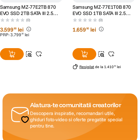
Samsung MZ-77E2TB 870
Samsung MZ-77E1T0B 870
EVO SSD 2TB SATA III 2.5
EVO SSD 1TB SATA III 2.5
inch
inch
(0)
(0)
3
.
599
lei
1
.
659
lei
90
90
PRP:
3
.
799
lei
90
Resigilat
de la
1
.
410
lei
92
Alatura-te comunitatii creatorilor
Descopera inspiratie, recomandari utile,
ghiduri foto-video si oferte pregatite special
pentru tine.