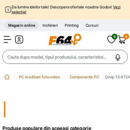
Da lumina ideilor tale! Descopera ofertele noastre Godox!
Vezi
selectia!
Magazin online
Inchirieri
Printing
Cursuri
0
0
Cont
Cauta dupa model, tipul produsului, caracteristici...
Top Cautari
PC si editare foto-video
Componente PC
Qnap TS-873A
canon g7x
1
.
trepied
2
.
trepied telefon
3
.
Produse populare din aceeasi categorie
peak design
4
.