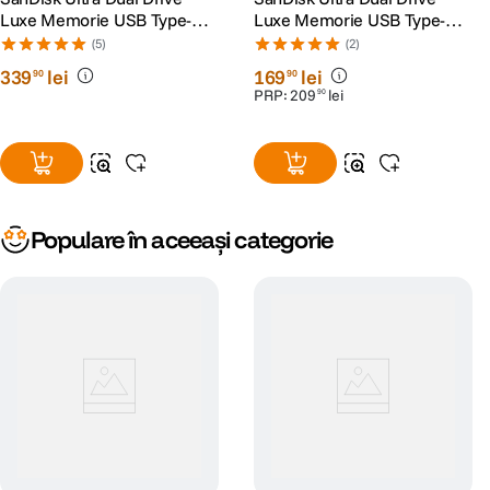
Luxe Memorie USB Type-C
Luxe Memorie USB Type-C
256 GB
128 GB USB
(5)
(2)
339
lei
169
lei
90
90
PRP:
209
lei
90
Populare în aceeași categorie