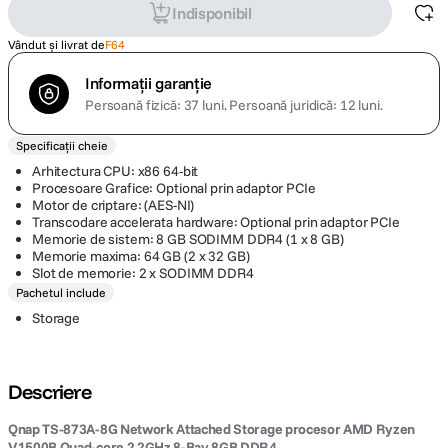
Indisponibil
Vândut și livrat de
F64
Informații garanție
Persoană fizică: 37 luni.
Persoană juridică: 12 luni.
Specificații cheie
Arhitectura CPU: x86 64-bit
Procesoare Grafice: Optional prin adaptor PCIe
Motor de criptare: (AES-NI)
Transcodare accelerata hardware: Optional prin adaptor PCIe
Memorie de sistem: 8 GB SODIMM DDR4 (1 x 8 GB)
Memorie maxima: 64 GB (2 x 32 GB)
Slot de memorie: 2 x SODIMM DDR4
Pachetul include
Storage
Descriere
Qnap TS-873A-8G Network Attached Storage procesor AMD Ryzen
V1500B Quad-core 2.2GHz 8-Bay 8GB DDR4