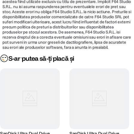
acestea fiind utilizate exclusiv cu titlu de prezentare. Implicit F64 Studio
S.R.L. nu isi asuma raspunderea pentru eventualele erori de pret sau
stoc. Aceste erori nu obliga F64 Studio S.R.L. la nicio actiune. Preturile si
disponibilitatea produselor comercializate de catre F64 Studio SRL pot
suferi modificari ulterioare, acest lucru fiind influentat de factori externi
precum politica de preturi a distribuitorilor sau disponibilitatea
produselor pe stocul acestora. De asemenea, F64 Studio S.R.L. isi
rezerva dreptul de a corecta eventuale omisiuni sau erori in afisare care
pot surveni in urma unor greseli de dactilografiere, lipsa de acuratete
sau erori ale produselor software, fara a anunta in prealabil.
S-ar putea să-ți placă și
SanDisk Ultra Dual Drive
SanDisk Ultra Dual Drive