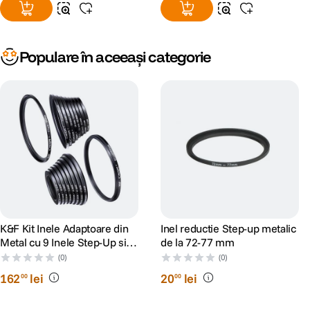
Populare în aceeași categorie
K&F Kit Inele Adaptoare din
Inel reductie Step-up metalic
Metal cu 9 Inele Step-Up si 9
de la 72-77 mm
Inele Step-Down
(0)
(0)
162
lei
20
lei
00
00