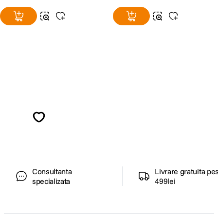
Alatura-te comunitatii creatorilor
Descopera inspiratie, recomandari utile,
ghiduri foto-video si oferte pregatite special
pentru tine.
Consultanta
Livrare gratuita pe
specializata
499lei