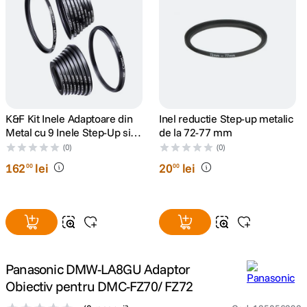
canon sx740 hs
5
.
lavaliera
6
.
card memorie
7
.
K&F Kit Inele Adaptoare din
Inel reductie Step-up metalic
ulanzi
8
.
Metal cu 9 Inele Step-Up si 9
de la 72-77 mm
Inele Step-Down
(0)
(0)
insta 360
9
.
162
lei
20
lei
00
00
godox
10
.
Panasonic DMW-LA8GU Adaptor
Obiectiv pentru DMC-FZ70/ FZ72