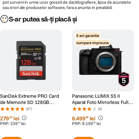
pot surveni in urma unor greseli de dactilografiere, lipsa de acuratete
sau erori ale produselor software, fara a anunta in prealabil.
S-ar putea să-ți placă și
5 ani garantie
cumpara impreuna
SanDisk Extreme PRO Card
Panasonic LUMIX S5 II
de Memorie SD 128GB
Aparat Foto Mirrorless Full
SDXC UHS-I Class 10 U3 V30
Frame 24.2MP
(87)
(6)
+ 2 Ani RescuePRO Deluxe
279
lei
6
.
499
lei
00
99
PRP:
339
lei
PRP:
8
.
199
lei
90
99