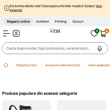
Da lumina ideilor tale! Descopera ofertele noastre Godox!
Vezi
selectia!
Magazin online
Inchirieri
Printing
Cursuri
0
0
Cont
Cauta dupa model, tipul produsului, caracteristici...
Top Cautari
Obiective foto
Accesorii obiective foto
Inele adaptoar
canon g7x
1
.
trepied
2
.
Produse populare din aceeasi categorie
trepied telefon
3
.
peak design
4
.