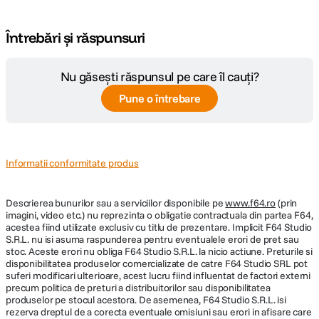
Întrebări și răspunsuri
Nu găsești răspunsul pe care îl cauți?
Pune o întrebare
Informatii conformitate produs
Descrierea bunurilor sau a serviciilor disponibile pe
www.f64.ro
(prin
imagini, video etc.) nu reprezinta o obligatie contractuala din partea F64,
acestea fiind utilizate exclusiv cu titlu de prezentare. Implicit F64 Studio
S.R.L. nu isi asuma raspunderea pentru eventualele erori de pret sau
stoc. Aceste erori nu obliga F64 Studio S.R.L. la nicio actiune. Preturile si
disponibilitatea produselor comercializate de catre F64 Studio SRL pot
suferi modificari ulterioare, acest lucru fiind influentat de factori externi
precum politica de preturi a distribuitorilor sau disponibilitatea
produselor pe stocul acestora. De asemenea, F64 Studio S.R.L. isi
rezerva dreptul de a corecta eventuale omisiuni sau erori in afisare care