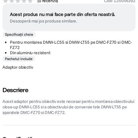
(
0 recenzii
)
Cod
:
125056392
Acest produs nu mai face parte din oferta noastră.
Descoperă mai jos produse similare.
Specificații cheie
Pentru montarea DMW-LC55 si DMW-LT55 pe DMC-FZ70 si DMC-
FZ72
Din aluminiu rezistent
Pachetul include
Adaptor obiectiv
Descriere
Acest adaptor pentru obiectiv este necesar pentru montarea obiectivului
close-up DMW-LC55 si a obiectivului de conversie tele DMW-LT55 pe
aparatele DMC-FZ70 si DMC-FZ72.