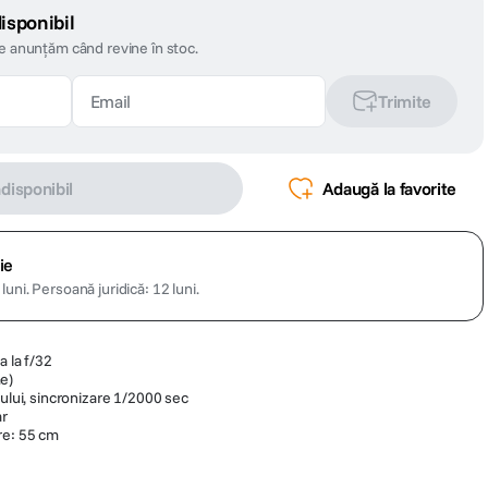
isponibil
te anunțăm când revine în stoc.
Trimite
ndisponibil
Adaugă la favorite
ie
luni.
Persoană juridică: 12 luni.
a la f/32
e)
vului, sincronizare 1/2000 sec
ar
re: 55 cm