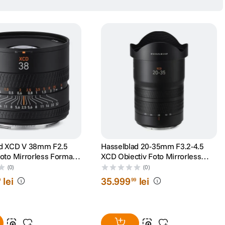
l versatil, potrivit pentru portrete solo de lungime completa si fotografii
alte obiective din seria P, potrivindu-se bine naturii de portret a acestui
e de rezolutie inalta ale senzorilor de format mediu de 100 MP.
ad XCD V 38mm F2.5
Hasselblad 20-35mm F3.2-4.5
Foto Mirrorless Format
XCD Obiectiv Foto Mirrorless
Montura Hasselblad X
(0)
(0)
lei
35
.
999
lei
9
99