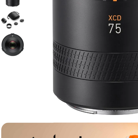
canon sx740 hs
6
.
card memorie
7
.
sony fx
8
.
dji mic mini
9
.
dji osmo pocket 4
10
.