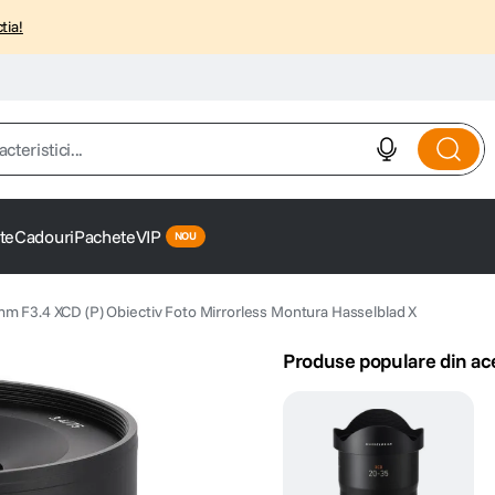
tia!
istici...
te
Cadouri
Pachete
VIP
m F3.4 XCD (P) Obiectiv Foto Mirrorless Montura Hasselblad X
Produse populare din ac