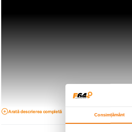
Arată descrierea completă
Consimțământ