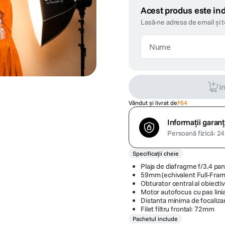
Acest produs este ind
Lasă-ne adresa de email și 
I
Vândut și livrat de
F64
Informații garanț
Persoană fizică: 24 
Specificații cheie
Plaja de diafragme f/3.4 pan
59mm (echivalent Full-Fram
Obturator central al obiecti
Motor autofocus cu pas lini
Distanta minima de focaliza
Filet filtru frontal: 72mm
Pachetul include