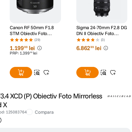
Canon RF 50mm F1.8
Sigma 24-70mm F2.8 DG
STM Obiectiv Foto
DN II Obiectiv Foto
Mirrorless
Mirrorless Montura Sony
(29)
(3)
E
1
.
199
lei
6
.
862
lei
99
99
PRP:
1
.
399
lei
99
.4 XCD (P) Obiectiv Foto Mirrorless
d X
Compara
od
:
125083764