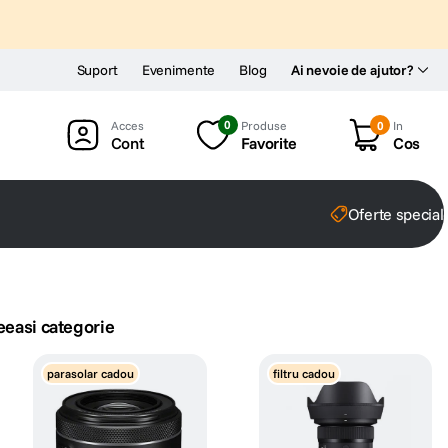
Suport
Evenimente
Blog
Ai nevoie de ajutor?
0
Produse
0
In
Cont
Favorite
Cos
Oferte special
eeasi categorie
parasolar cadou
filtru cadou