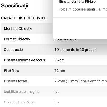
Bine ai venit la F64.ro!
Specificații
Folosim cookies pentru a imbu
CARACTERISTICI TEHNICE:
Montura Obiectiv
Hasselblad X
Format Obiectiv
Format mediu
Obiectiv de portret elegant si usor
Cu o distanta focala ideala pentru portrete si un design compact si usor, Has
Constructie
10 elemente in 10 grupuri
strada, peisaje si alte utilizari generale. Fiind parte a seriei XCD P, acest ob
al adancimii campului si utilizare facila din mana in conditii de iluminare natura
Distanta minima de focus
55 cm
Filet filtru
72mm
Distanta focala
75mm (35mm Echivalent: 59mm
Stabilizare de imagine
Nu
Obiectiv Fix / Zoom
Fix