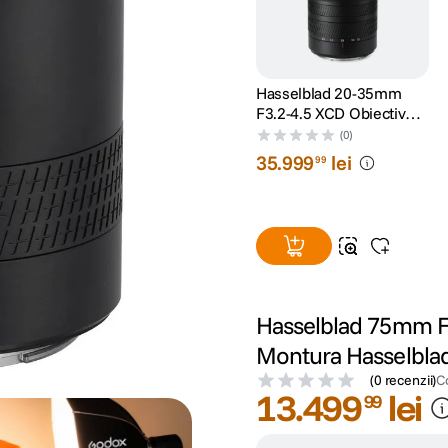
Hasselblad 20-35mm
F3.2-4.5 XCD Obiectiv
Foto Mirrorless Montura
(0)
Hasselblad X
35
.
999
lei
99
Hasselblad 75mm F3
Montura Hasselbla
(
0 recenzii
)
C
13
.
499
lei
99