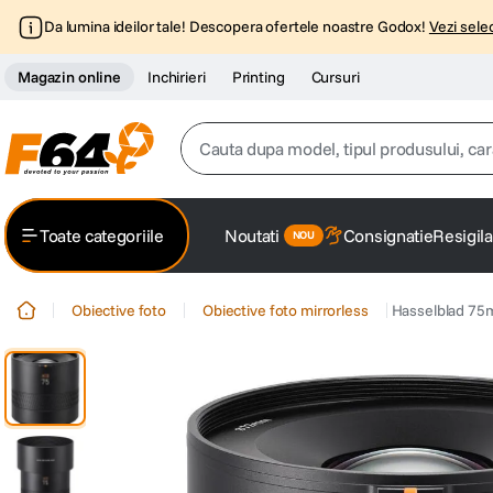
Da lumina ideilor tale! Descopera ofertele noastre Godox!
Vezi selec
Magazin online
Inchirieri
Printing
Cursuri
Cauta dupa model, tipul produsului, caracter
Top Cautari
Toate categoriile
Noutati
Consignatie
Resigila
canon g7x
1
.
Obiective foto
Obiective foto mirrorless
Hasselblad 75m
trepied
2
.
trepied telefon
3
.
peak design
4
.
lavaliera
5
.