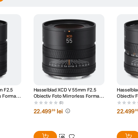
i lung decat normalul/putin mai scurt decat cel de portret ofera un camp vizua
saje si natura statica. Diafragma maxima de f/3.4 este putin mai rapida decat la 
buind la o calitate a imaginii clara si corecta cromatic, ce satisface cerintel
m F2.5
Hasselblad XCD V 55mm F2.5
Hasselbl
ss Format
Obiectiv Foto Mirrorless Format
Obiectiv 
Mediu
Mediu
(0)
22
.
499
lei
22
.
499
99
9