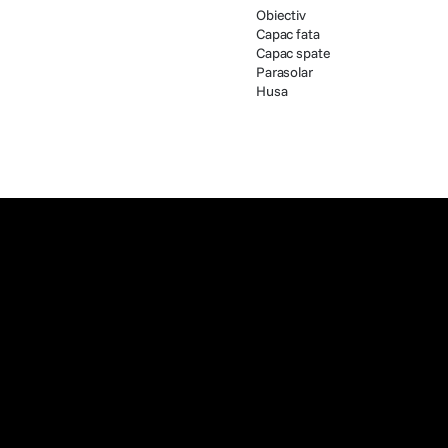
Obiectiv
Capac fata
Capac spate
Parasolar
Husa