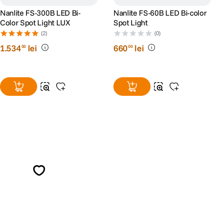
Nanlite FS-300B LED Bi-
Nanlite FS-60B LED Bi-color
Color Spot Light LUX
Spot Light
(2)
(0)
1
.
534
lei
660
lei
00
00
Alatura-te comunitatii creatorilor
Descopera inspiratie, recomandari utile,
ghiduri foto-video si oferte pregatite special
pentru tine.