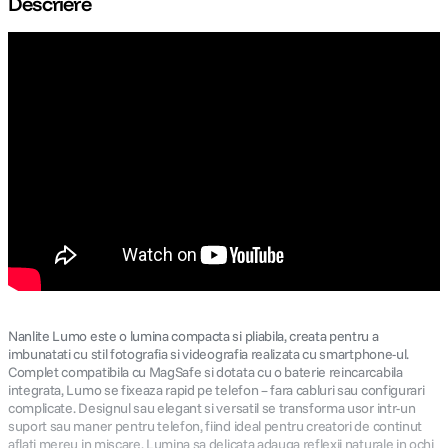
Descriere
lavaliera
5
.
canon sx740 hs
6
.
card memorie
7
.
sony fx
8
.
dji mic mini
9
.
dji osmo pocket 4
10
.
Nanlite Lumo este o lumina compacta si pliabila, creata pentru a
imbunatati cu stil fotografia si videografia realizata cu smartphone-ul.
Complet compatibila cu MagSafe si dotata cu o baterie reincarcabila
integrata, Lumo se fixeaza rapid pe telefon – fara cabluri sau configurari
complicate. Designul sau elegant si versatil se transforma usor intr-un
suport sau maner pentru telefon, fiind ideal pentru creatori de continut
aflati mereu in miscare. Lumina sa delicata adauga reflexii naturale in ochi