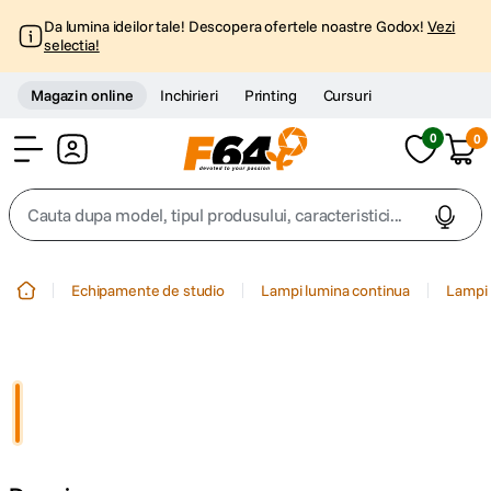
Da lumina ideilor tale! Descopera ofertele noastre Godox!
Vezi
selectia!
Magazin online
Inchirieri
Printing
Cursuri
0
0
Cont
Cauta dupa model, tipul produsului, caracteristici...
Top Cautari
Echipamente de studio
Lampi lumina continua
Lampi 
canon g7x
1
.
trepied
2
.
trepied telefon
3
.
peak design
4
.