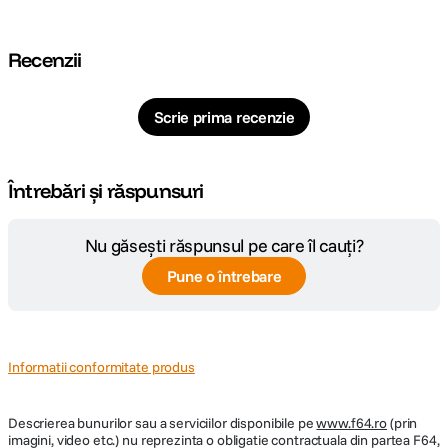
Cod producator
133310
Pagina
https://www.nanlite.com/product-lumo?
Recenzii
producator
t=1754482512278#/en
Scrie prima recenzie
Întrebări și răspunsuri
Nu găsești răspunsul pe care îl cauți?
Pune o întrebare
Informatii conformitate produs
Descrierea bunurilor sau a serviciilor disponibile pe
www.f64.ro
(prin
imagini, video etc.) nu reprezinta o obligatie contractuala din partea F64,