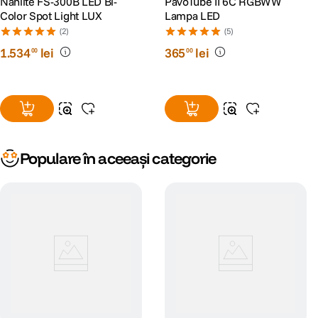
Nanlite FS-300B LED Bi-
PavoTube II 6C RGBWW
Color Spot Light LUX
Lampa LED
(2)
(5)
1
.
534
lei
365
lei
00
00
Populare în aceeași categorie