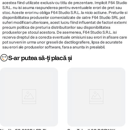
acestea fiind utilizate exclusiv cu titlu de prezentare. Implicit F64 Studio
S.R.L. nu isi asuma raspunderea pentru eventualele erori de pret sau
stoc. Aceste erori nu obliga F64 Studio S.R.L. la nicio actiune. Preturile si
disponibilitatea produselor comercializate de catre F64 Studio SRL pot
suferi modificari ulterioare, acest lucru fiind influentat de factori externi
precum politica de preturi a distribuitorilor sau disponibilitatea
produselor pe stocul acestora. De asemenea, F64 Studio S.R.L. isi
rezerva dreptul de a corecta eventuale omisiuni sau erori in afisare care
pot surveni in urma unor greseli de dactilografiere, lipsa de acuratete
sau erori ale produselor software, fara a anunta in prealabil.
S-ar putea să-ți placă și