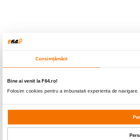
Consimțământ
Bine ai venit la F64.ro!
Folosim cookies pentru a imbunatati experienta de navigare. P
Per
Pers