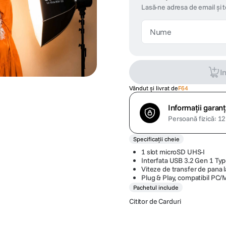
Lasă-ne adresa de email și 
I
Vândut și livrat de
F64
Informații garanț
Persoană fizică: 12 
Specificații cheie
1 slot microSD UHS-I
Interfata USB 3.2 Gen 1 Typ
Viteze de transfer de pana 
Plug & Play, compatibil PC/
Pachetul include
Cititor de Carduri