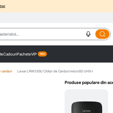
tia!
istici...
te
Cadouri
Pachete
VIP
e carduri
Lexar LRW330U Cititor de Carduri microSD UHS-I
Produse populare din ac