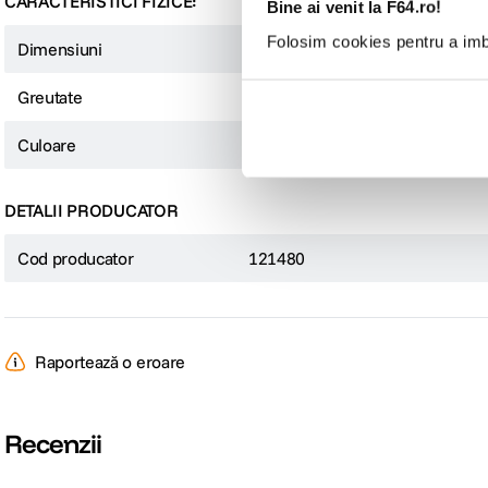
CARACTERISTICI FIZICE:
Bine ai venit la F64.ro!
Folosim cookies pentru a imbu
Dimensiuni
23.32 x 38.19 x 9.45 mm
Greutate
5 g
Culoare
Negru
DETALII PRODUCATOR
Cod producator
121480
Raportează o eroare
Recenzii