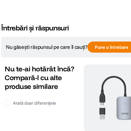
Întrebări și răspunsuri
Nu găsești răspunsul pe care îl cauți?
Pune o întrebare
Nu te-ai hotărât încă?
Compară-l cu alte
produse similare
Arată doar diferențele