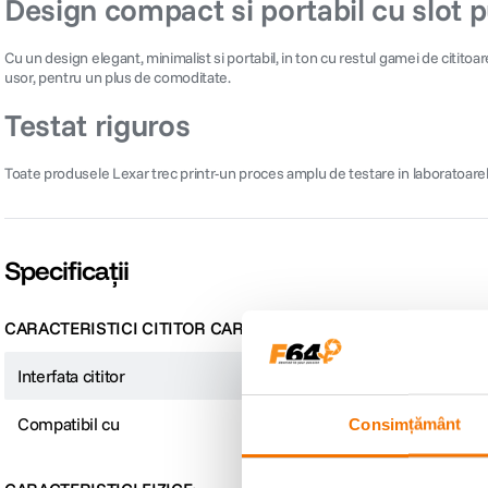
Design compact si portabil cu slot 
Cu un design elegant, minimalist si portabil, in ton cu restul gamei de cititoare
usor, pentru un plus de comoditate.
Testat riguros
Toate produsele Lexar trec printr-un proces amplu de testare in laboratoare
Specificații
CARACTERISTICI CITITOR CARD
Interfata cititor
USB Type-A
Compatibil cu
microSD
Consimțământ