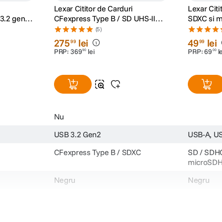
Lexar Cititor de Carduri
Lexar Citi
3.2 gen 2
CFexpress Type B / SD UHS-II
SDXC si 
USB 3.2 Gen2
(5)
275
lei
49
lei
99
99
PRP:
369
lei
PRP:
69
l
90
00
Nu
USB 3.2 Gen2
USB-A, U
CFexpress Type B / SDXC
SD / SDHC
microSDH
Negru
Negru
98mm x 60mm x 22mm
78mm x 2
128g
28 g