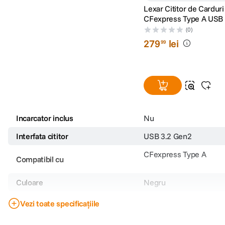
Lexar Cititor de Carduri
CFexpress Type A USB 
USB-C & USB-A
(0)
279
lei
99
Incarcator inclus
Nu
Interfata cititor
USB 3.2 Gen2
CFexpress Type A
Compatibil cu
Culoare
Negru
Dimensiuni
Vezi toate specificațiile
Greutate