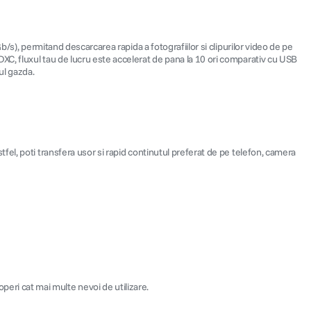
/s), permitand descarcarea rapida a fotografiilor si clipurilor video de pe
C, fluxul tau de lucru este accelerat de pana la 10 ori comparativ cu USB
ul gazda.
fel, poti transfera usor si rapid continutul preferat de pe telefon, camera
eri cat mai multe nevoi de utilizare.