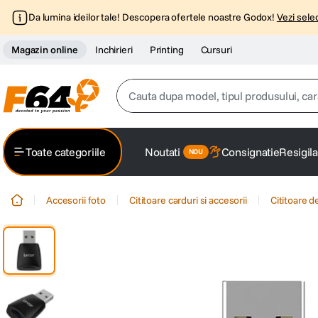
Da lumina ideilor tale! Descopera ofertele noastre Godox!
Vezi selec
Magazin online
Inchirieri
Printing
Cursuri
Cauta dupa model, tipul produsului, caracter
Top Cautari
Toate categoriile
Noutati
Consignatie
Resigila
canon g7x
1
.
Accesorii foto
Cititoare carduri si accesorii
Cititoare d
trepied
2
.
trepied telefon
3
.
peak design
4
.
lavaliera
5
.