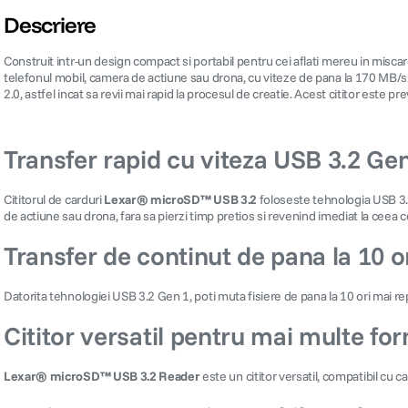
Descriere
Construit intr-un design compact si portabil pentru cei aflati mereu in miscare
telefonul mobil, camera de actiune sau drona, cu viteze de pana la 170 MB/s
2.0, astfel incat sa revii mai rapid la procesul de creatie. Acest cititor este
Transfer rapid cu viteza USB 3.2 Ge
Cititorul de carduri
Lexar® microSD™ USB 3.2
foloseste tehnologia USB 3.2 
de actiune sau drona, fara sa pierzi timp pretios si revenind imediat la ceea ce 
Transfer de continut de pana la 10 o
Datorita tehnologiei USB 3.2 Gen 1, poti muta fisiere de pana la 10 ori mai re
Cititor versatil pentru mai multe fo
Lexar® microSD™ USB 3.2 Reader
este un cititor versatil, compatibil c