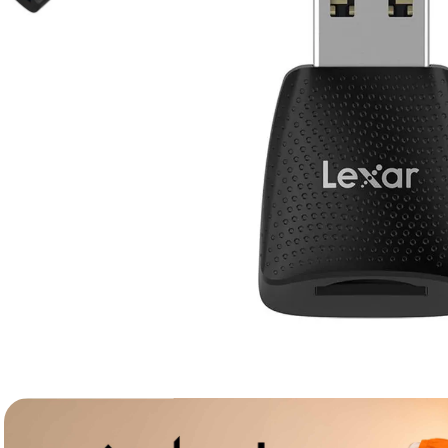
canon sx740 hs
6
.
card memorie
7
.
sony fx
8
.
dji mic mini
9
.
dji osmo pocket 4
10
.