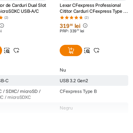
tor de Carduri Dual Slot
Lexar CFexpress Professional
microSDXC USB-A/C
Cititor Carduri CFexpress Type B
USB 3.2 Gen 2x2
(2)
(2)
319
lei
90
ei
PRP:
339
lei
90
Nu
SB-C
USB 3.2 Gen2
 / SDXC/ microSD /
CFexpress Type B
C / microSDXC
Negru
3.4mm x 11.8mm