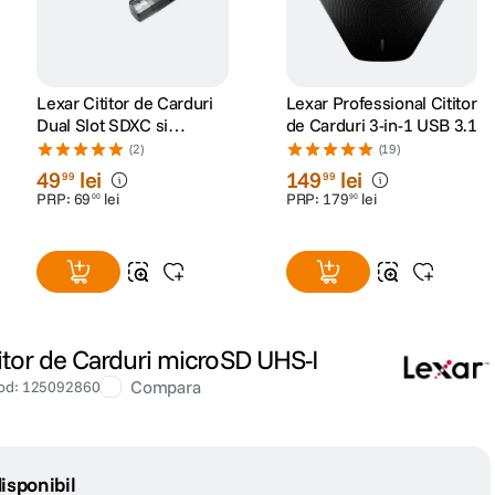
Lexar Cititor de Carduri
Lexar Professional Cititor
Dual Slot SDXC si
de Carduri 3-in-1 USB 3.1
microSDXC USB-A/C
(2)
(19)
49
lei
149
lei
99
99
PRP:
69
lei
PRP:
179
lei
00
90
tor de Carduri microSD UHS-I
Compara
od
:
125092860
isponibil