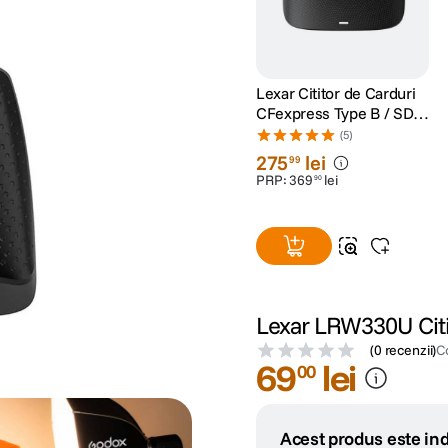
Lexar Cititor de Carduri
CFexpress Type B / SD
UHS-II USB 3.2 Gen2
(5)
275
lei
99
PRP:
369
lei
90
Lexar LRW330U Citi
(
0 recenzii
)
C
69
lei
00
Acest produs este ind