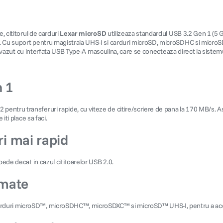
, cititorul de carduri
Lexar microSD
utilizeaza standardul USB 3.2 Gen 1 (5 Gb
. Cu suport pentru magistrala UHS-I si carduri microSD, microSDHC si microSDX
 prevazut cu interfata USB Type-A masculina, care se conecteaza direct la sistem
n 1
pentru transferuri rapide, cu viteze de citire/scriere de pana la 170 MB/s. Ast
iti place sa faci.
ri mai rapid
pede decat in cazul cititoarelor USB 2.0.
rmate
u carduri microSD™, microSDHC™, microSDXC™ si microSD™ UHS-I, pentru a acop