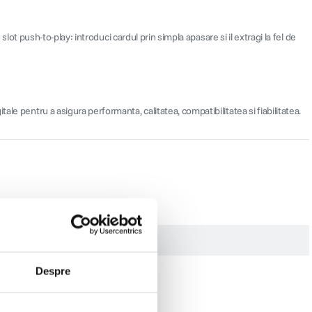
lot push-to-play: introduci cardul prin simpla apasare si il extragi la fel de
tale pentru a asigura performanta, calitatea, compatibilitatea si fiabilitatea.
Despre