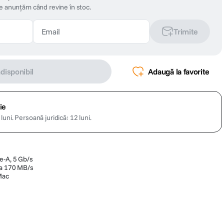
te anunțăm când revine în stoc.
Trimite
ndisponibil
Adaugă la favorite
ie
luni.
Persoană juridică: 12 luni.
e-A, 5 Gb/s
la 170 MB/s
Mac