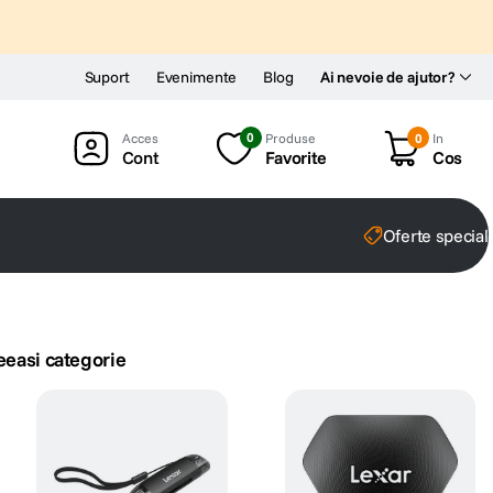
Suport
Evenimente
Blog
Ai nevoie de ajutor?
0
Produse
0
In
Cont
Favorite
Cos
Oferte special
eeasi categorie