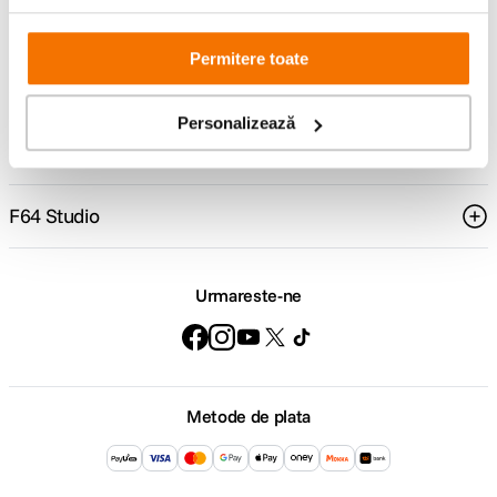
Comenzi si livrare
Permitere toate
Suport
Personalizează
Service si garantii
F64 Studio
Urmareste-ne
Metode de plata