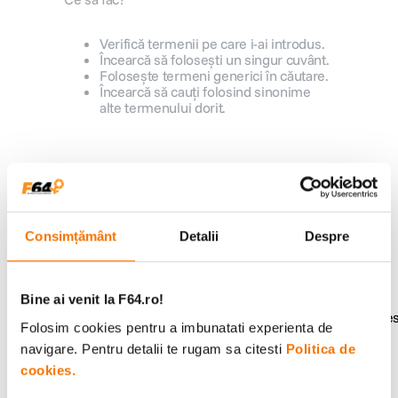
lavaliera
5
.
Verifică termenii pe care i-ai introdus.
Încearcă să folosești un singur cuvânt.
Folosește termeni generici în căutare.
canon sx740 hs
6
.
Încearcă să cauți folosind sinonime
alte termenului dorit.
card memorie
7
.
sony fx
8
.
Alatura-te comunitatii creatorilor
Descopera inspiratie, recomandari utile,
dji mic mini
9
.
ghiduri foto-video si oferte pregatite special
pentru tine.
Consimțământ
Detalii
Despre
dji osmo pocket 4
10
.
Bine ai venit la F64.ro!
Consultanta
Livrare gratuita pe
Folosim cookies pentru a imbunatati experienta de
specializata
499lei
navigare. Pentru detalii te rugam sa citesti
Politica de
cookies.