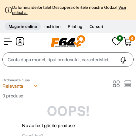
Da lumina ideilor tale! Descopera ofertele noastre Godox!
Vezi
selectia!
Magazin online
Inchirieri
Printing
Cursuri
0
0
Cont
Cauta dupa model, tipul produsului, caracteristici...
Top Cautari
Ordoneaza dupa
Relevanta
canon g7x
1
.
0
produse
OOPS!
trepied
2
.
trepied telefon
3
.
Nu au fost găsite produse
peak design
4
.
Ce să fac?