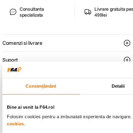
Consultanta
Livrare gratuita pe
specializata
499lei
Comenzi si livrare
Suport
Service si garantii
Consimțământ
Detalii
F64 Studio
Bine ai venit la F64.ro!
Urmareste-ne
Folosim cookies pentru a imbunatati experienta de navigare. P
cookies.