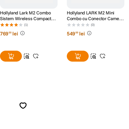
Hollyland Lark M2 Combo
Hollyland LARK M2 Mini
Sistem Wireless Compact
Combo cu Conector Camera
Shine Charcoal
si RX + USB-C RX
(1)
(0)
769
lei
549
lei
00
00
Alatura-te comunitatii creatorilor
Descopera inspiratie, recomandari utile,
ghiduri foto-video si oferte pregatite special
pentru tine.