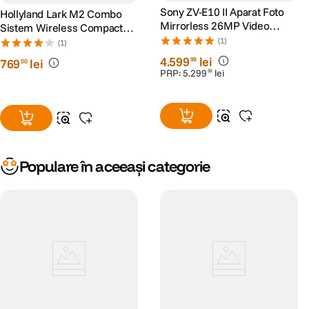
Sony ZV-E10 II Aparat Foto
Hollyland Lark M2 Combo
Mirrorless 26MP Video
Sistem Wireless Compact
4K60p
Shine Charcoal
(1)
(1)
4
.
599
lei
99
769
lei
00
PRP:
5
.
299
lei
99
Populare în aceeași categorie