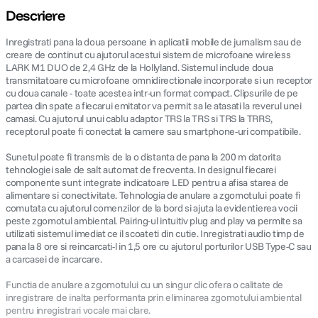
Descriere
canon sx740 hs
5
.
Inregistrati pana la doua persoane in aplicatii mobile de jurnalism sau de
creare de continut cu ajutorul acestui sistem de microfoane wireless
lavaliera
6
.
LARK M1 DUO de 2,4 GHz de la Hollyland. Sistemul include doua
transmitatoare cu microfoane omnidirectionale incorporate si un receptor
cu doua canale - toate acestea intr-un format compact. Clipsurile de pe
sony fx
7
.
partea din spate a fiecarui emitator va permit sa le atasati la reverul unei
camasi. Cu ajutorul unui cablu adaptor TRS la TRS si TRS la TRRS,
receptorul poate fi conectat la camere sau smartphone-uri compatibile.
card memorie
8
.
Sunetul poate fi transmis de la o distanta de pana la 200 m datorita
dji mic mini
9
.
tehnologiei sale de salt automat de frecventa. In designul fiecarei
componente sunt integrate indicatoare LED pentru a afisa starea de
alimentare si conectivitate. Tehnologia de anulare a zgomotului poate fi
dji osmo
10
.
comutata cu ajutorul comenzilor de la bord si ajuta la evidentierea vocii
peste zgomotul ambiental. Pairing-ul intuitiv plug and play va permite sa
utilizati sistemul imediat ce il scoateti din cutie. Inregistrati audio timp de
pana la 8 ore si reincarcati-l in 1,5 ore cu ajutorul porturilor USB Type-C sau
a carcasei de incarcare.
Functia de anulare a zgomotului cu un singur clic ofera o calitate de
inregistrare de inalta performanta prin eliminarea zgomotului ambiental
pentru inregistrari vocale mai clare.