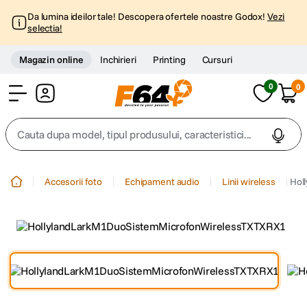
Da lumina ideilor tale! Descopera ofertele noastre Godox!
Vezi
selectia!
Magazin online
Inchirieri
Printing
Cursuri
0
0
Cont
Cauta dupa model, tipul produsului, caracteristici...
Top Cautari
Accesorii foto
Echipament audio
Linii wireless
Hol
canon g7x
1
.
trepied
2
.
trepied telefon
3
.
peak design
4
.