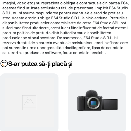
imagini, video etc.) nu reprezinta o obligatie contractuala din partea F64,
acestea fiind utilizate exclusiv cu titlu de prezentare. Implicit F64 Studio
S.R.L. nu isi asuma raspunderea pentru eventualele erori de pret sau
stoc. Aceste erori nu obliga F64 Studio S.R.L. la nicio actiune. Preturile si
disponibilitatea produselor comercializate de catre F64 Studio SRL pot
suferi modificari ulterioare, acest lucru fiind influentat de factori externi
precum politica de preturi a distribuitorilor sau disponibilitatea
produselor pe stocul acestora. De asemenea, F64 Studio S.R.L. isi
rezerva dreptul de a corecta eventuale omisiuni sau erori in afisare care
pot surveni in urma unor greseli de dactilografiere, lipsa de acuratete
sau erori ale produselor software, fara a anunta in prealabil.
S-ar putea să-ți placă și