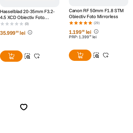
Canon RF 50mm F1.8 STM
Hasselblad 20-35mm F3.2-
Obiectiv Foto Mirrorless
4.5 XCD Obiectiv Foto
Mirrorless Montura
(29)
(0)
Hasselblad X
1
.
199
lei
99
35
.
999
lei
99
PRP:
1
.
399
lei
99
Alatura-te comunitatii creatorilor
Descopera inspiratie, recomandari utile,
ghiduri foto-video si oferte pregatite special
pentru tine.