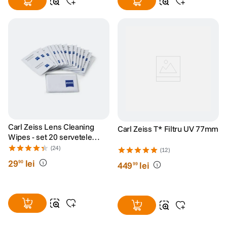
Carl Zeiss Lens Cleaning
Carl Zeiss T* Filtru UV 77mm
Wipes - set 20 servetele
umede
(24)
(12)
29
lei
90
449
lei
99