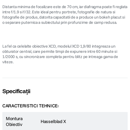
Distanta minima de focalizare este de 70 cm, iar diafragma poate fi reglata
intre f/1.9 si f/32. Este ideal pentru portrete, fotografie de natura si
fotografie de produs, datorita capacitatii de a produce un bokeh placut si
o separare puternica a subiectului prin profunzime de camp redusa.
La fel ca celelalte obiective XCD, modelul XCD 1,9/80 integreaza un
obturator central, care permite timpi de expunere intre 60 minute si
1/2000 s, cu sincronizare completa pentru blitz pe intreaga gama de
viteze.
Specificații
CARACTERISTICI TEHNICE:
Montura
Hasselblad X
Obiectiv