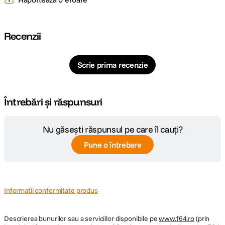
cuprindere
Raport marire
1:6.4
Recenzii
Diafragma
f/1.9
Maxima
Scrie prima recenzie
Plaja diafragme
f/1.9 - f/32
Întrebări și răspunsuri
DIMENSIUNE / GREUTATE:
Nu găsești răspunsul pe care îl cauți?
Lungime
112 mm
Pune o întrebare
Greutate
1044 g
Informatii conformitate produs
Descrierea bunurilor sau a serviciilor disponibile pe
www.f64.ro
(prin