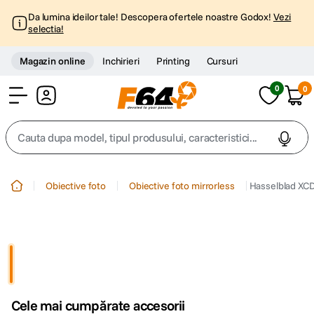
Da lumina ideilor tale! Descopera ofertele noastre Godox!
Vezi
selectia!
Magazin online
Inchirieri
Printing
Cursuri
0
0
Cont
Cauta dupa model, tipul produsului, caracteristici...
Top Cautari
Obiective foto
Obiective foto mirrorless
Hasselblad XCD
canon g7x
1
.
trepied
2
.
trepied telefon
3
.
Cele mai cumpărate accesorii
peak design
4
.