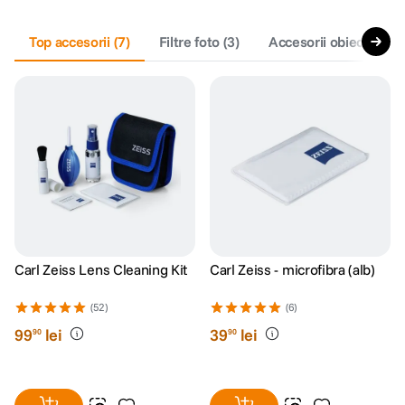
canon sx740 hs
Top accesorii
5
.
(
7
)
Filtre foto
(
3
)
Accesorii obiective fo
lavaliera
6
.
card memorie
7
.
ulanzi
8
.
insta 360
9
.
godox
10
.
Carl Zeiss Lens Cleaning Kit
Carl Zeiss - microfibra (alb)
(52)
(6)
99
lei
39
lei
90
90