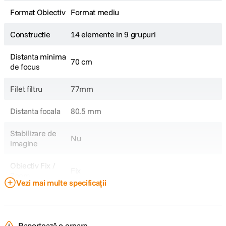
Format Obiectiv
Format mediu
Constructie
14 elemente in 9 grupuri
Distanta minima
70 cm
de focus
Filet filtru
77mm
Distanta focala
80.5 mm
Stabilizare de
Nu
imagine
Obiectiv Fix /
Fix
Zoom
Vezi mai multe specificații
Focala Fixa
80mm
Unghi de
38°
Raportează o eroare