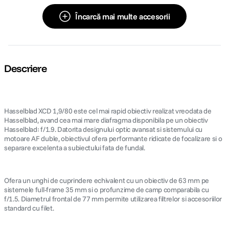
Încarcă mai multe accesorii
Descriere
Hasselblad XCD 1,9/80 este cel mai rapid obiectiv realizat vreodata de
Hasselblad, avand cea mai mare diafragma disponibila pe un obiectiv
Hasselblad: f/1.9. Datorita designului optic avansat si sistemului cu
motoare AF duble, obiectivul ofera performante ridicate de focalizare si o
separare excelenta a subiectului fata de fundal.
Ofera un unghi de cuprindere echivalent cu un obiectiv de 63 mm pe
sistemele full-frame 35 mm si o profunzime de camp comparabila cu
f/1.5. Diametrul frontal de 77 mm permite utilizarea filtrelor si accesoriilor
standard cu filet.