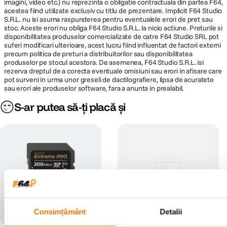
imagini, video etc.) nu reprezinta o obligatie contractuala din partea F64,
acestea fiind utilizate exclusiv cu titlu de prezentare. Implicit F64 Studio
S.R.L. nu isi asuma raspunderea pentru eventualele erori de pret sau
stoc. Aceste erori nu obliga F64 Studio S.R.L. la nicio actiune. Preturile si
disponibilitatea produselor comercializate de catre F64 Studio SRL pot
suferi modificari ulterioare, acest lucru fiind influentat de factori externi
precum politica de preturi a distribuitorilor sau disponibilitatea
produselor pe stocul acestora. De asemenea, F64 Studio S.R.L. isi
rezerva dreptul de a corecta eventuale omisiuni sau erori in afisare care
pot surveni in urma unor greseli de dactilografiere, lipsa de acuratete
sau erori ale produselor software, fara a anunta in prealabil.
S-ar putea să-ți placă și
Consimțământ
Detalii