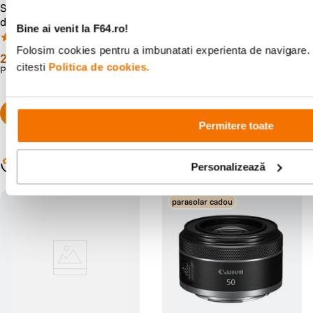
SanDisk Extreme PRO Card
Hasselblad X2D 100C II Body
de Memorie SD 128GB
Aparat Foto Mirrorless
Bine ai venit la F64.ro!
SDXC UHS-I Class 10 U3 V30
(87)
(0)
+ 2 Ani RescuePRO Deluxe
Folosim cookies pentru a imbunatati experienta de navigare. 
279
lei
00
39
.
999
lei
99
citesti
Politica de cookies.
PRP:
339
lei
90
Permitere toate
Populare în aceeași categorie
Personalizează
parasolar cadou