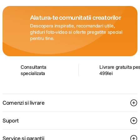
Alatura-te comunitatii creatorilor
Descopera inspiratie, recomandari utile,
ghiduri foto-video si oferte pregatite special
pentru tine.
Consultanta
Livrare gratuita pe
specializata
499lei
Comenzi si livrare
Suport
Service si garantii