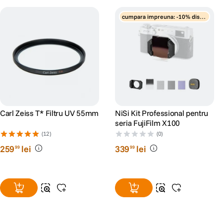
cumpara impreuna: -10% disco
unt
Carl Zeiss T* Filtru UV 55mm
NiSi Kit Professional pentru
seria FujiFilm X100
(12)
(0)
259
lei
339
lei
99
99