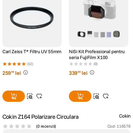
canon sx740 hs
5
.
lavaliera
6
.
card memorie
7
.
Carl Zeiss T* Filtru UV 55mm
NiSi Kit Professional pentru
ulanzi
8
.
seria FujiFilm X100
(12)
(0)
insta 360
9
.
259
lei
339
lei
99
99
godox
10
.
Cokin Z164 Polarizare Circulara
Cokin
(
0 recenzii
)
Cod
:
116578