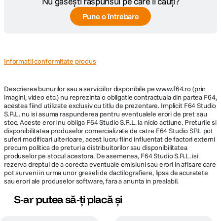
Nu găsești răspunsul pe care îl cauți?
Pune o întrebare
Informatii conformitate produs
Descrierea bunurilor sau a serviciilor disponibile pe
www.f64.ro
(prin
imagini, video etc.) nu reprezinta o obligatie contractuala din partea F64,
acestea fiind utilizate exclusiv cu titlu de prezentare. Implicit F64 Studio
S.R.L. nu isi asuma raspunderea pentru eventualele erori de pret sau
stoc. Aceste erori nu obliga F64 Studio S.R.L. la nicio actiune. Preturile si
disponibilitatea produselor comercializate de catre F64 Studio SRL pot
suferi modificari ulterioare, acest lucru fiind influentat de factori externi
precum politica de preturi a distribuitorilor sau disponibilitatea
produselor pe stocul acestora. De asemenea, F64 Studio S.R.L. isi
rezerva dreptul de a corecta eventuale omisiuni sau erori in afisare care
pot surveni in urma unor greseli de dactilografiere, lipsa de acuratete
sau erori ale produselor software, fara a anunta in prealabil.
S-ar putea să-ți placă și