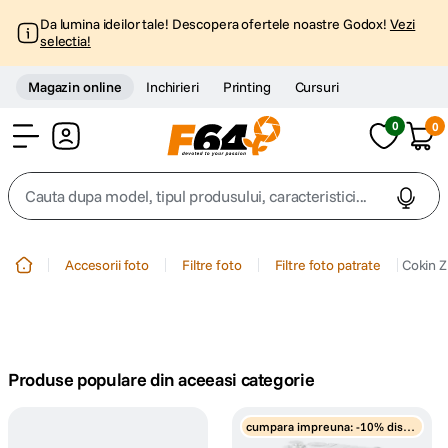
Da lumina ideilor tale! Descopera ofertele noastre Godox!
Vezi
selectia!
Magazin online
Inchirieri
Printing
Cursuri
0
0
Cont
Cauta dupa model, tipul produsului, caracteristici...
Top Cautari
Accesorii foto
Filtre foto
Filtre foto patrate
Cokin Z
canon g7x
1
.
trepied
2
.
Produse populare din aceeasi categorie
trepied telefon
3
.
cumpara impreuna: -10% disco
peak design
unt
4
.