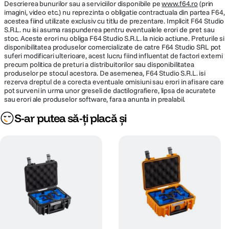
Descrierea bunurilor sau a serviciilor disponibile pe
www.f64.ro
(prin
imagini, video etc.) nu reprezinta o obligatie contractuala din partea F64,
acestea fiind utilizate exclusiv cu titlu de prezentare. Implicit F64 Studio
S.R.L. nu isi asuma raspunderea pentru eventualele erori de pret sau
stoc. Aceste erori nu obliga F64 Studio S.R.L. la nicio actiune. Preturile si
disponibilitatea produselor comercializate de catre F64 Studio SRL pot
suferi modificari ulterioare, acest lucru fiind influentat de factori externi
precum politica de preturi a distribuitorilor sau disponibilitatea
produselor pe stocul acestora. De asemenea, F64 Studio S.R.L. isi
rezerva dreptul de a corecta eventuale omisiuni sau erori in afisare care
pot surveni in urma unor greseli de dactilografiere, lipsa de acuratete
sau erori ale produselor software, fara a anunta in prealabil.
S-ar putea să-ți placă și