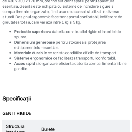
de 430 x 300 x 170 mm, oferind suficient spatiu pentru aparatura
esentiala. Geanta este echipata cu sisteme de inchidere sigure si
compartimente organizate, fiind usor de accesat si utilizat in diverse
situatii. Designul ergonomic face transportul confortabil, indiferent de
greutatea totala, care variaza intre 1 kg si 5 kg.
Protectie superioara
datorita constructiei rigide si insertiei de
spuma.
Dimensiuni generoase
pentru stocarea si protejarea
echipamentelor esentiale.
Materiale durabile
ce rezista conditiilor dificile de transport.
Sisteme ergonomice
ce faciliteaza transportul confortabil.
Acces rapid
si organizare eficienta datorita compartimentarii bine
gandite.
Specificații
GENTI RIGIDE
Structura
Burete