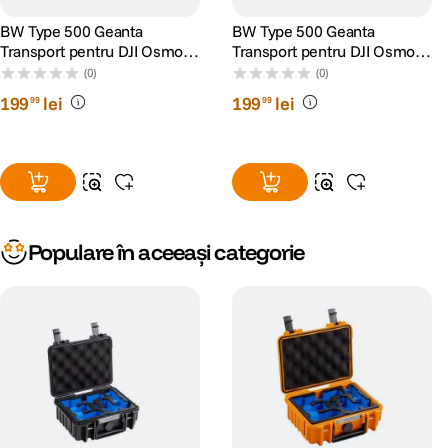
BW Type 500 Geanta
BW Type 500 Geanta
Transport pentru DJI Osmo
Transport pentru DJI Osmo
Pocket 3 Creator Combo
Pocket 3 Creator Combo
(0)
(0)
Negru
Portocaliu
199
lei
199
lei
99
99
Populare în aceeași categorie