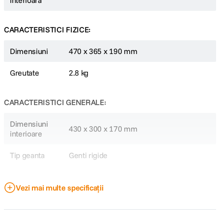
interioara
CARACTERISTICI FIZICE:
Dimensiuni
470 x 365 x 190 mm
Greutate
2.8 kg
CARACTERISTICI GENERALE:
Dimensiuni
430 x 300 x 170 mm
interioare
Tip geanta
Genti rigide
DETALII PRODUCATOR
Vezi mai multe specificații
Cod producator
112266