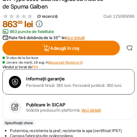
de Spuma Galben
canon sx740 hs
5
.
(
0 recenzii
)
Cod
:
125085086
863
lei
00
lavaliera
6
.
863 puncte de fidelitate
Rate fără dobânda de la
35
lei
Vezi detalii
95
card memorie
7
.
Adaugă în coș
dji mic mini
8
.
În stoc de la furnizor
Livrare: de marți, 18 aug. în
Bucuresti (Sectorul 3)
Vândut și livrat de
F64
dji osmo
9
.
Informații garanție
Persoană fizică: 360 luni.
Persoană juridică: 360 luni.
insta 360
10
.
Publicare în SICAP
Solicită produsul în platformă.
Vezi detalii
Specificații cheie
Puternica, rezistenta la praf, rezistenta la apa (certificat IP67)
Carcasa fabricata din polipropilena