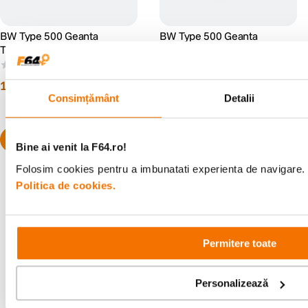
BW Type 500 Geanta
BW Type 500 Geanta
Transport pentru DJI Osmo
Transport pentru DJI Osmo
Pocket 3 Creator Combo
Pocket 3 Creator Combo
(0)
(0)
Negru
Portocaliu
199
lei
199
lei
99
99
Consimțământ
Detalii
Bine ai venit la F64.ro!
Folosim cookies pentru a imbunatati experienta de navigare. P
Politica de cookies.
Alatura-te comunitatii creatorilor
Descopera inspiratie, recomandari utile,
Permitere toate
ghiduri foto-video si oferte pregatite special
pentru tine.
Personalizează