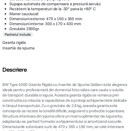
Supapa automata de compensare a presiunii aerului
Rezistent la temperaturi de la -30° pana la +80° C
Maner cauciucat
Dimensiuni externe: 470 x 190 x 365 mm
Dimensiuni interne: 300 x 170 x 430 mm
Greutate 2900gr
Pachetul include
Geanta rigida
Insertie de spuma
Descriere
BW Type 5000 Geanta Rigida cu Insertie de Spuma Galben este alegerea
ideala pentru profesionistii din domeniul foto-video care cauta o solutie
de transport durabila si sigura. Aceasta geanta rigida se remarca prin
constructia sa robusta si capacitatea de a proteja echipamentele delicate
in timpul transportului. Cu o greutate de 2.8 kg, aceasta geanta este
conceputa sa reziste la conditii dificile, asigurand o protectie superioara.
Structura interioara din spuma ofera un nivel suplimentar de siguranta,
adaptandu-se perfect formelor echipamentului si amortizand socurile.
Dimensiunile exterioare sunt de 470 x 365 x 190 mm, iar cele interioare