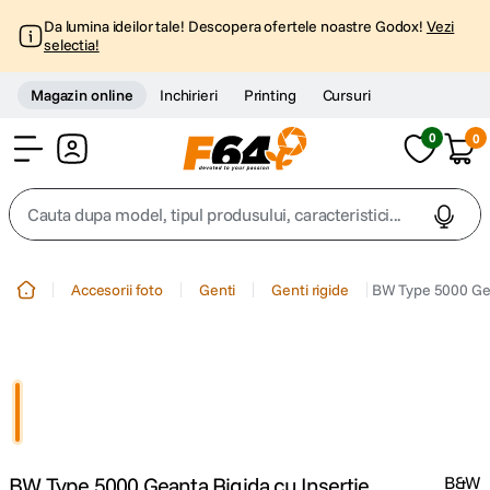
Da lumina ideilor tale! Descopera ofertele noastre Godox!
Vezi
selectia!
Magazin online
Inchirieri
Printing
Cursuri
0
0
Cont
Cauta dupa model, tipul produsului, caracteristici...
Top Cautari
Accesorii foto
Genti
Genti rigide
BW Type 5000 Gea
canon g7x
1
.
trepied
2
.
trepied telefon
3
.
BW Type 5000 Geanta Rigida cu Insertie
B&W
peak design
4
.