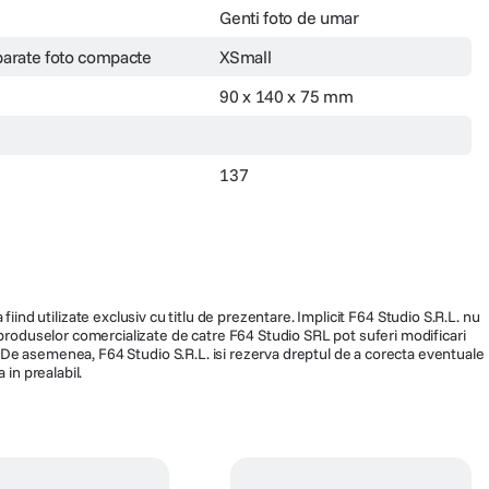
Genti foto de umar
parate foto compacte
XSmall
90 x 140 x 75 mm
137
fiind utilizate exclusiv cu titlu de prezentare. Implicit F64 Studio S.R.L. nu
a produselor comercializate de catre F64 Studio SRL pot suferi modificari
ra. De asemenea, F64 Studio S.R.L. isi rezerva dreptul de a corecta eventuale
 in prealabil.