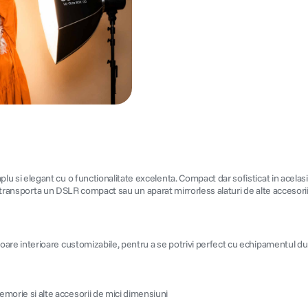
 si elegant cu o functionalitate excelenta. Compact dar sofisticat in acelasi t
 transporta un DSLR compact sau un aparat mirrorless alaturi de alte accesorii 
ratoare interioare customizabile, pentru a se potrivi perfect cu echipamentul
emorie si alte accesorii de mici dimensiuni