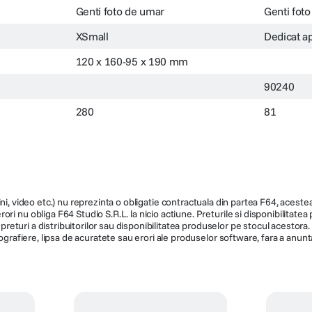
Genti foto de umar
Genti foto
XSmall
Dedicat a
120 x 160-95 x 190 mm
90240
280
81
ni, video etc.) nu reprezinta o obligatie contractuala din partea F64, acestea 
ri nu obliga F64 Studio S.R.L. la nicio actiune. Preturile si disponibilitate
de preturi a distribuitorilor sau disponibilitatea produselor pe stocul acesto
ografiere, lipsa de acuratete sau erori ale produselor software, fara a anunta