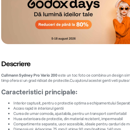
Descriere
Cullmann Sydney Pro Vario 200
este un toc foto ce combina un design simplu
timp ofera si un grad ridicat de protectie.Cu ajutorul acestei genti veti putea
Caracteristici principale:
 Interior captusit, pentru o protectie optima a echipamentului Sepa
 Acces rapid in interiorul gentii
 Curea de umar comoda, ajustabila, pentru un transport comfortabil
 Husa exterioara de protectie, din material rezistent, impermeabil
 Compartimente separate, usor accesibile, ideale pentru carduri de m
 Dimensiuni: Adancime 75 mm/Latime 90 mm/Inaltime 140 mm