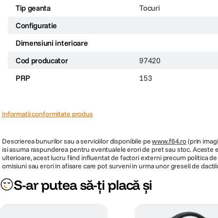
Tip geanta
Tocuri
Configuratie
Dimensiuni interioare
Cod producator
97420
PRP
153
Informatii conformitate produs
Descrierea bunurilor sau a serviciilor disponibile pe
www.f64.ro
(prin imagi
isi asuma raspunderea pentru eventualele erori de pret sau stoc. Aceste ero
ulterioare, acest lucru fiind influentat de factori externi precum politica 
omisiuni sau erori in afisare care pot surveni in urma unor greseli de dactil
S-ar putea să-ți placă și