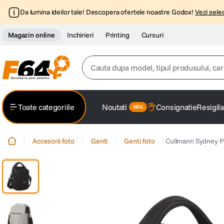
Da lumina ideilor tale! Descopera ofertele noastre Godox!
Vezi selec
Magazin online
Inchirieri
Printing
Cursuri
Cauta dupa model, tipul produsului, caracter
Top Cautari
Toate categoriile
Noutati
Consignatie
Resigila
canon g7x
1
.
Accesorii foto
Genti
Genti foto
Cullmann Sydney P
trepied
2
.
trepied telefon
3
.
peak design
4
.
canon sx740 hs
5
.