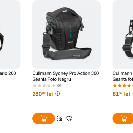
ario 200
Cullmann Sydney Pro Action 300
Cullmann 
Geanta Foto Negru
Geanta fo
(0)
280
lei
81
lei
00
00