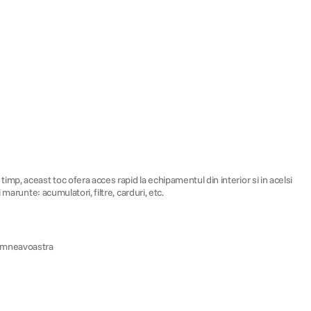
imp, aceast toc ofera acces rapid la echipamentul din interior si in acelsi
marunte: acumulatori, filtre, carduri, etc.
 dumneavoastra