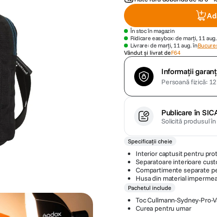
Ad
În stoc în magazin
Ridicare easybox: de marți, 11 aug.
Livrare: de marți, 11 aug. în
Bucures
Vândut și livrat de
F64
Informații garanț
Persoană fizică: 12 
Publicare în SIC
Solicită produsul î
Specificații cheie
Interior captusit pentru pr
Separatoare interioare cust
Compartimente separate pen
Husa din material impermea
Pachetul include
Toc Cullmann-Sydney-Pro-V
Curea pentru umar