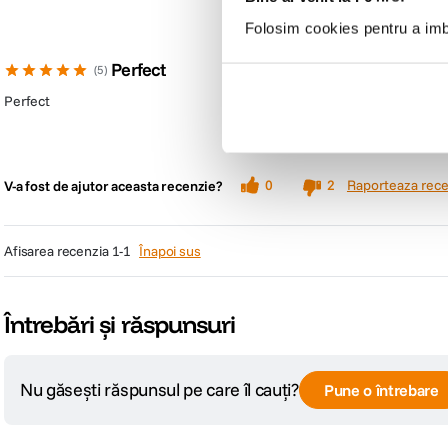
Folosim cookies pentru a imbu
Perfect
5
Perfect
Raporteaza rece
0
2
V-a fost de ajutor aceasta recenzie?
afisarea recenzia
1-1
Înapoi sus
Întrebări și răspunsuri
Nu găsești răspunsul pe care îl cauți?
Pune o întrebare