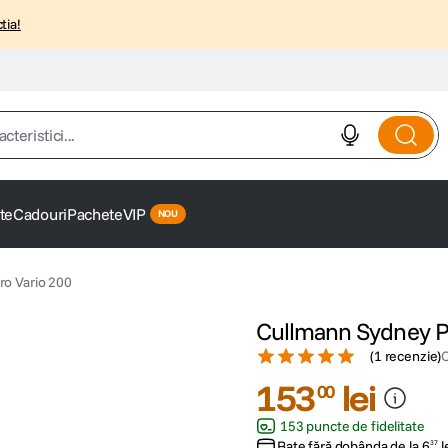
tia!
istici...
te
Cadouri
Pachete
VIP
ro Vario 200
Cullmann Sydney Pr
(
1 recenzie
)
153
lei
00
153 puncte de fidelitate
Rate fără dobânda de la
6
l
37