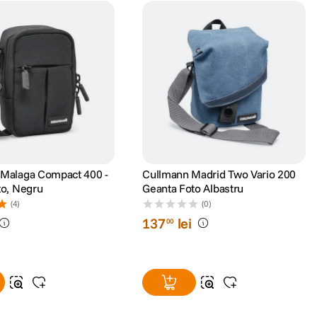
Malaga Compact 400 -
Cullmann Madrid Two Vario 200
to, Negru
Geanta Foto Albastru
(4)
(0)
137
lei
00