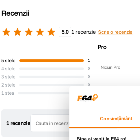
Recenzii
5.0
1 recenzie
Scrie o recenzie
Pro
5 stele
1
Niciun Pro
4 stele
0
3 stele
0
2 stele
0
1 stea
0
Consimțământ
1 recenzie
Bine ai venit la F64.ro!