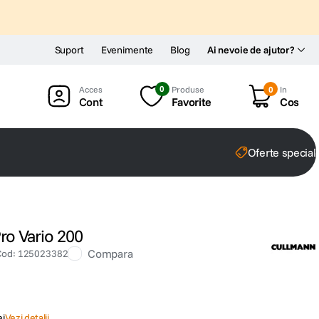
Suport
Evenimente
Blog
Ai nevoie de ajutor?
0
Produse
0
In
Cont
Favorite
Cos
Oferte special
o Vario 200
Compara
Cod
:
125023382
ei
Vezi detalii