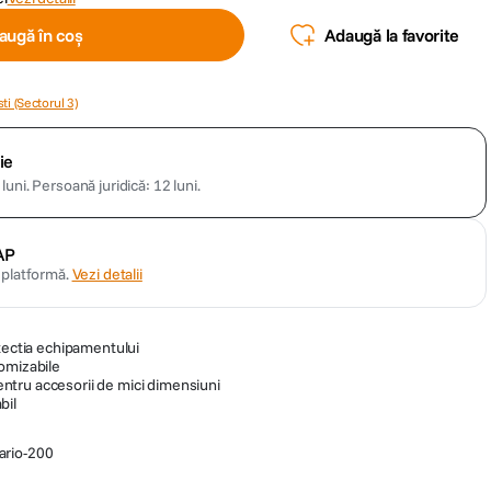
augă în coș
Adaugă la favorite
ti (Sectorul 3)
ie
luni.
Persoană juridică: 12 luni.
AP
n platformă.
Vezi detalii
otectia echipamentului
omizabile
tru accesorii de mici dimensiuni
bil
ario-200