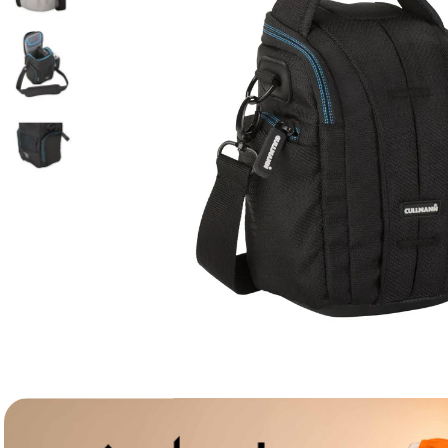
lavaliera
6
.
card memorie
7
.
dji mic mini
8
.
dji osmo
9
.
insta 360
10
.