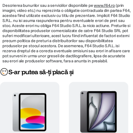
Cipul M3
proiectat de Apple dispune de un procesor cu
8 nuclee
– 4
Descrierea bunurilor sau a serviciilor disponibile pe
www.f64.ro
(prin
pentru performanta si 4 pentru eficienta – optimizat pentru orice flux de
imagini, video etc.) nu reprezinta o obligatie contractuala din partea F64,
lucru si sarcini creative. GPU-ul cu 9 nuclee asigura performante grafice
acestea fiind utilizate exclusiv cu titlu de prezentare. Implicit F64 Studio
cu pana la 40% mai rapide fata de iPad Air cu cip M1, introducand Dynamic
S.R.L. nu isi asuma raspunderea pentru eventualele erori de pret sau
Caching, ray tracing si mesh shading accelerate hardware, pentru imagini,
stoc. Aceste erori nu obliga F64 Studio S.R.L. la nicio actiune. Preturile si
videoclipuri si grafica de o claritate uimitoare.
disponibilitatea produselor comercializate de catre F64 Studio SRL pot
suferi modificari ulterioare, acest lucru fiind influentat de factori externi
precum politica de preturi a distribuitorilor sau disponibilitatea
produselor pe stocul acestora. De asemenea, F64 Studio S.R.L. isi
rezerva dreptul de a corecta eventuale omisiuni sau erori in afisare care
pot surveni in urma unor greseli de dactilografiere, lipsa de acuratete
sau erori ale produselor software, fara a anunta in prealabil.
S-ar putea să-ți placă și