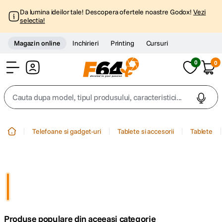
Da lumina ideilor tale! Descopera ofertele noastre Godox!
Vezi
selectia!
Magazin online
Inchirieri
Printing
Cursuri
0
0
Cont
Cauta dupa model, tipul produsului, caracteristici...
Top Cautari
Telefoane si gadget-uri
Tablete si accesorii
Tablete
canon g7x
1
.
trepied
2
.
trepied telefon
3
.
Produse populare din aceeasi categorie
peak design
4
.