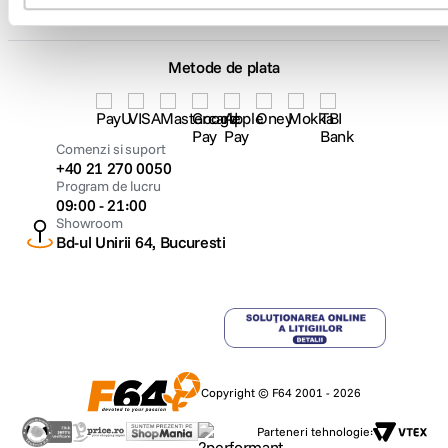
asemenea, puteti grupa aplicatii pentru sarcini sau proiecte specifice si le
puteti aranja in aspectul ideal.
Metode de plata
Aplicatii esentiale integrate.
iPad Air include aplicatii performante care te ajuta sa creezi, sa comunici si
sa fii productiv. Editeaza si partajeaza imagini si clipuri video cu Photos,
Comenzi si suport
creeaza prezentari impresionante in Keynote folosind Apple Pencil Pro
+40 21 270 0050
sau rezolva rapid ecuatii complexe in Math Notes.
Program de lucru
09:00 - 21:00
Showroom
Bd-ul Unirii 64, Bucuresti
Copyright © F64 2001 - 2026
Parteneri tehnologie: