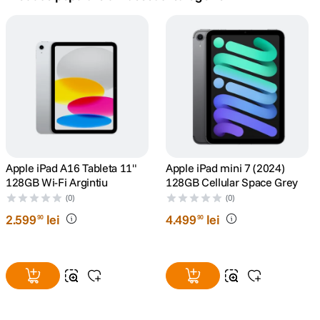
canon sx740 hs
5
.
lavaliera
6
.
card memorie
7
.
dji mic mini
8
.
dji osmo
Apple iPad A16 Tableta 11"
Apple iPad mini 7 (2024)
9
.
128GB Wi-Fi Argintiu
128GB Cellular Space Grey
(0)
(0)
insta 360
10
.
2
.
599
lei
4
.
499
lei
90
90