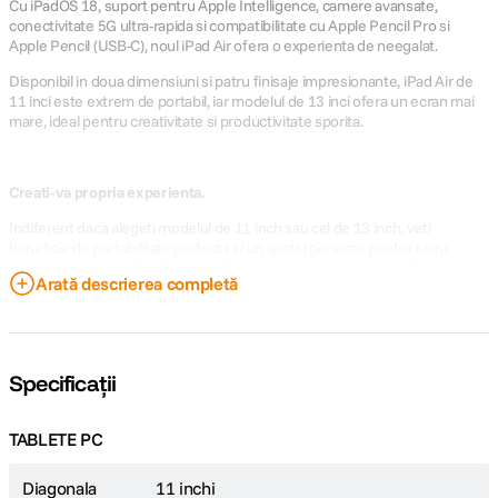
Cu iPadOS 18, suport pentru Apple Intelligence, camere avansate,
conectivitate 5G ultra-rapida si compatibilitate cu Apple Pencil Pro si
Apple Pencil (USB-C), noul iPad Air ofera o experienta de neegalat.
Disponibil in doua dimensiuni si patru finisaje impresionante, iPad Air de
11 inci este extrem de portabil, iar modelul de 13 inci ofera un ecran mai
mare, ideal pentru creativitate si productivitate sporita.
Creati-va propria experienta.
Indiferent daca alegeti modelul de 11 inch sau cel de 13 inch, veti
beneficia de portabilitate perfecta si un spatiu generos pentru lucru,
creatie, invatare si divertisment. Gestionati cu usurinta mai multe sarcini
Arată descrierea completă
simultan si lucrati fara intreruperi in diverse aplicatii. Luati notite si
colaborati in timp real cu echipa in aplicatii precum Freeform. Performanta
impresionanta este garantata, indiferent de dimensiunea aleasa.
Specificații
TABLETE PC
Diagonala
11 inchi