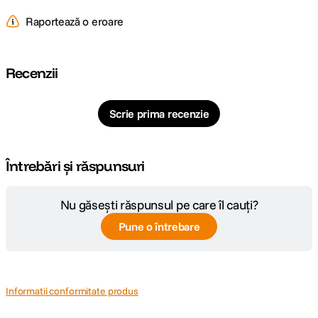
Raportează o eroare
Cipul ultrarapid M3
ofera performante de top pentru iPad Air, alimentand
Apple Intelligence. Cu un procesor puternic, GPU avansat si Neural
Engine, este de aproape doua ori mai rapid decat modelul cu cip M1.
Recenzii
Arhitectura GPU imbunatatita asigura grafica exceptionala, fie ca lucrezi,
creezi, faci streaming sau te joci. Toate acestea cu o eficienta
impresionanta, pentru autonomie pe intreaga zi.
Scrie prima recenzie
Întrebări și răspunsuri
Nu găsești răspunsul pe care îl cauți?
Pune o întrebare
Informatii conformitate produs