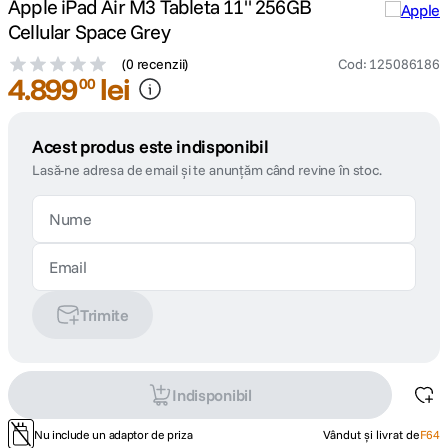
Apple iPad Air M3 Tableta 11" 256GB
Cellular Space Grey
(
0 recenzii
)
Cod
:
125086186
4
.
899
lei
00
Acest produs este indisponibil
Lasă-ne adresa de email și te anunțăm când revine în stoc.
Trimite
Indisponibil
Nu include un adaptor de priza
Vândut și livrat de
F64