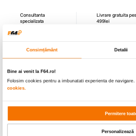
Apple Intelligence
iti protejeaza intimitatea la fiecare pas. Este integrata
direct in iPad, folosind procesare locala, astfel incat poate recunoaste
Consultanta
Livrare gratuita pe
informatiile tale personale fara a le colecta.
specializata
499lei
Cu tehnologia revolutionara
Private Cloud Compute
, Apple Intelligence
poate accesa modele avansate bazate pe servere Apple, care ruleaza pe
Apple silicon, pentru a gestiona cereri mai complexe, pastrand in acelasi
timp confidentialitatea datelor tale.
Comenzi si livrare
Consimțământ
Detalii
Suport
Bine ai venit la F64.ro!
Folosim cookies pentru a imbunatati experienta de navigare. P
Service si garantii
cookies.
F64 Studio
Permitere toat
Urmareste-ne
Stage Manager
va permite sa efectuati mai multe activitati fara efort,
permitandu-va sa suprapuneti si sa redimensionati ferestrele pentru a
Personalizează
arata asa cum doriti, astfel incat sa puteti naviga cu usurinta intre ele. De