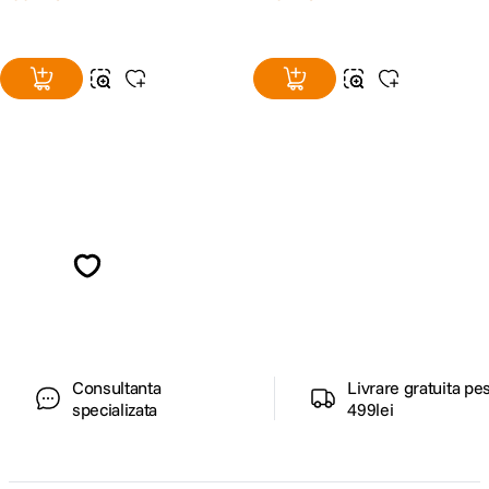
Alatura-te comunitatii creatorilor
Descopera inspiratie, recomandari utile,
ghiduri foto-video si oferte pregatite special
pentru tine.
Consultanta
Livrare gratuita pe
specializata
499lei