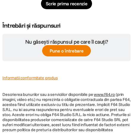
Scrie prima recenzie
Întrebări și răspunsuri
Nu găsești răspunsul pe care îl cauți?
Pune o întrebare
Informatii conformitate produs
Descrierea bunurilor sau a serviciilor disponibile pe
www.f64.ro
(prin
imagini, video etc.) nu reprezinta o obligatie contractuala din partea F64,
acestea fiind utilizate exclusiv cu titlu de prezentare. Implicit F64 Studio
S.R.L. nu isi asuma raspunderea pentru eventualele erori de pret sau
stoc. Aceste erori nu obliga F64 Studio S.R.L. la nicio actiune. Preturile si
disponibilitatea produselor comercializate de catre F64 Studio SRL pot
suferi modificari ulterioare, acest lucru fiind influentat de factori externi
precum politica de preturi a distribuitorilor sau disponibilitatea