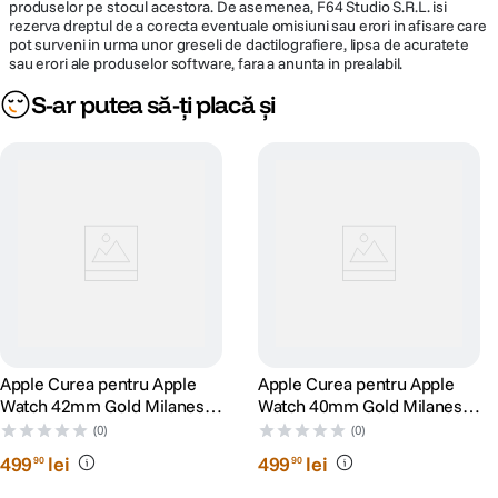
produselor pe stocul acestora. De asemenea, F64 Studio S.R.L. isi
rezerva dreptul de a corecta eventuale omisiuni sau erori in afisare care
pot surveni in urma unor greseli de dactilografiere, lipsa de acuratete
sau erori ale produselor software, fara a anunta in prealabil.
S-ar putea să-ți placă și
Apple Curea pentru Apple
Apple Curea pentru Apple
Watch 42mm Gold Milanese
Watch 40mm Gold Milanese
Loop
Loop
(0)
(0)
499
lei
499
lei
90
90