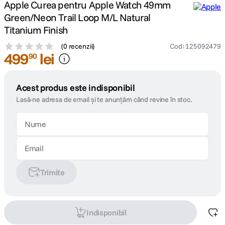
Apple Curea pentru Apple Watch 49mm
Green/Neon Trail Loop M/L Natural
Titanium Finish
(
0 recenzii
)
Cod
:
125092479
499
lei
90
Acest produs este indisponibil
Lasă-ne adresa de email și te anunțăm când revine în stoc.
Trimite
Indisponibil