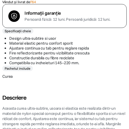
Vândut și livrat de
F64
Informații garanție
Persoană fizică: 12 luni.
Persoană juridică: 12 luni.
Specificații cheie
Design ultra-subtire si usor
Material elastic pentru confort sporit
Ajustare continua cu tab pentru reglare rapida
Fire reflectorizante pentru vizibilitate crescuta
Constructie durabila cu fibre reciclate
Compatibila cu incheieturi 145–220 mm.
Pachetul include
Curea
Descriere
Aceasta curea ultra-subtire, usoara si elastica este realizata dintr-un
material de nylon special conceput pentru o flexibilitate sporita si un nivel
ridicat de confort. Ajustarea este continua, iar sistemul cu tab pentru
strangere rapida permite reglarea imediata, oriunde te-ai afla. Marginile