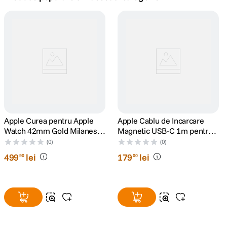
canon sx740 hs
5
.
lavaliera
6
.
card memorie
7
.
ulanzi
8
.
insta 360
Apple Curea pentru Apple
9
.
Apple Cablu de Incarcare
Watch 42mm Gold Milanese
Magnetic USB-C 1m pentru
Loop
Apple Watch
godox
(0)
(0)
10
.
499
lei
179
lei
90
00