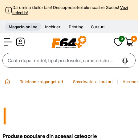
Da lumina ideilor tale! Descopera ofertele noastre Godox!
Vezi
selectia!
Magazin online
Inchirieri
Printing
Cursuri
0
0
Cont
Cauta dupa model, tipul produsului, caracteristici...
Top Cautari
Telefoane si gadget-uri
Smartwatch si bratari
Accesor
canon g7x
1
.
trepied
2
.
trepied telefon
3
.
Produse populare din aceeasi categorie
peak design
4
.