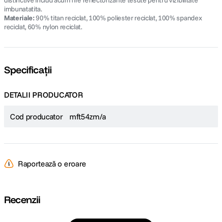
distinctive includ acum fire reflectorizante tesute pentru vizibilitate
imbunatatita.
Materiale:
90% titan reciclat, 100% poliester reciclat, 100% spandex
reciclat, 60% nylon reciclat.
Specificații
DETALII PRODUCATOR
Cod producator
mft54zm/a
Raportează o eroare
Recenzii