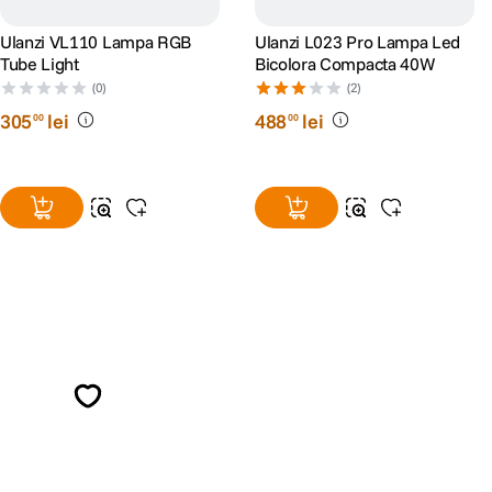
Ulanzi VL110 Lampa RGB
Ulanzi L023 Pro Lampa Led
Tube Light
Bicolora Compacta 40W
(0)
(2)
305
lei
488
lei
00
00
Alatura-te comunitatii creatorilor
Descopera inspiratie, recomandari utile,
ghiduri foto-video si oferte pregatite special
pentru tine.