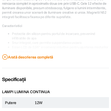
reincarca complet in aproximativ doua ore prin USB-C. Cele 12 efecte de
iluminare disponibile, precum stroboscop, fulgere si lumini intermitente,
permit crearea unor scenarii de iluminare creative si unice. Magnetii N52
integrati faciliteaza fixarea pe diferite suprafete.
Caracteristici
Protectie din silicon pentru portul de incarcare, prevenind
infiltratiile de apa
Snur integrat, care permite suspendarea usoara
Ecran LCD de 0,96" si comenzi intuitive pentru ajustarea modurilor
si luminozitatii
Filet universal de 1/4, compatibil cu diverse accesorii
Arată descrierea completă
Baterie de 18Wh, pentru o autonomie extinsa
Greutate redusa: aproximativ 230 g
Specificații
LAMPI LUMINA CONTINUA
Putere
12W