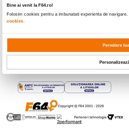
Bine ai venit la F64.ro!
Metode de plata
Folosim cookies pentru a imbunatati experienta de navigare. P
cookies.
Comenzi si suport
+40 21 270 0050
Permitere to
Program de lucru
09:00 - 21:00
Showroom
Personalizeaz
Bd-ul Unirii 64, Bucuresti
Copyright © F64 2001 - 2026
Parteneri tehnologie: