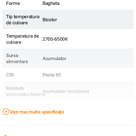
Forma
Bagheta
Tip temperatura
Bicolor
de culoare
Temperatura de
2700-6500K
culoare
Sursa
Acumulator
alimentare
CRI
Peste 95
Montura
Acumulator incorporat
acumulator/baterie
Montura
Proprietar
Vezi mai multe specificații
accesorii
DETALII PRODUCATOR