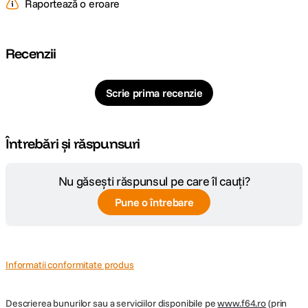
Raportează o eroare
Cod producator
UA12
Recenzii
Scrie prima recenzie
Întrebări și răspunsuri
Nu găsești răspunsul pe care îl cauți?
Pune o întrebare
Informatii conformitate produs
Descrierea bunurilor sau a serviciilor disponibile pe
www.f64.ro
(prin