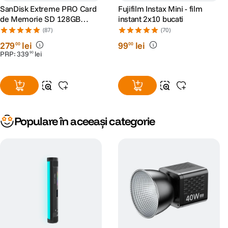
SanDisk Extreme PRO Card
Fujifilm Instax Mini - film
de Memorie SD 128GB
instant 2x10 bucati
SDXC UHS-I Class 10 U3 V30
(87)
(70)
+ 2 Ani RescuePRO Deluxe
279
lei
99
lei
00
00
PRP:
339
lei
90
Populare în aceeași categorie