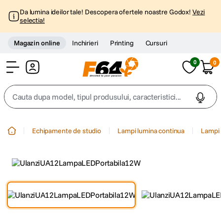
Da lumina ideilor tale! Descopera ofertele noastre Godox!
Vezi
selectia!
Magazin online
Inchirieri
Printing
Cursuri
0
0
Cont
Cauta dupa model, tipul produsului, caracteristici...
Top Cautari
Echipamente de studio
Lampi lumina continua
Lampi 
canon g7x
1
.
trepied
2
.
trepied telefon
3
.
peak design
4
.