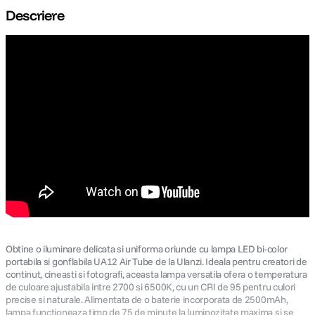
Descriere
canon sx740 hs
5
.
lavaliera
6
.
card memorie
7
.
ulanzi
8
.
insta 360
9
.
godox
10
.
Obtine o iluminare delicata si uniforma oriunde cu lampa LED bi-color
portabila si gonflabila UA12 Air Tube de la Ulanzi. Ideala pentru creatori de
continut, cineasti si fotografi, aceasta lampa versatila ofera o temperatura
de culoare ajustabila intre 2700 si 6500K, cu un CRI de 95 pentru culori
precise si naturale. Alimentata de o baterie incorporata de 2500mAh,
lampa functioneaza timp de 75 de minute la luminozitate maxima si se