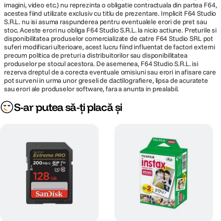
imagini, video etc.) nu reprezinta o obligatie contractuala din partea F64,
acestea fiind utilizate exclusiv cu titlu de prezentare. Implicit F64 Studio
S.R.L. nu isi asuma raspunderea pentru eventualele erori de pret sau
stoc. Aceste erori nu obliga F64 Studio S.R.L. la nicio actiune. Preturile si
disponibilitatea produselor comercializate de catre F64 Studio SRL pot
suferi modificari ulterioare, acest lucru fiind influentat de factori externi
precum politica de preturi a distribuitorilor sau disponibilitatea
produselor pe stocul acestora. De asemenea, F64 Studio S.R.L. isi
rezerva dreptul de a corecta eventuale omisiuni sau erori in afisare care
pot surveni in urma unor greseli de dactilografiere, lipsa de acuratete
sau erori ale produselor software, fara a anunta in prealabil.
S-ar putea să-ți placă și