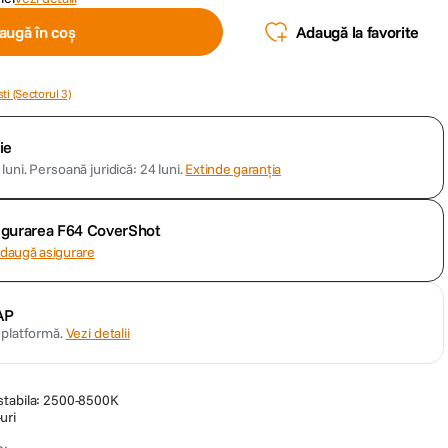
augă în coș
Adaugă la favorite
ti (Sectorul 3)
ie
luni.
Persoană juridică: 24 luni.
Extinde garanția
sigurarea F64 CoverShot
daugă asigurare
AP
n platformă.
Vezi detalii
stabila: 2500-8500K
uri