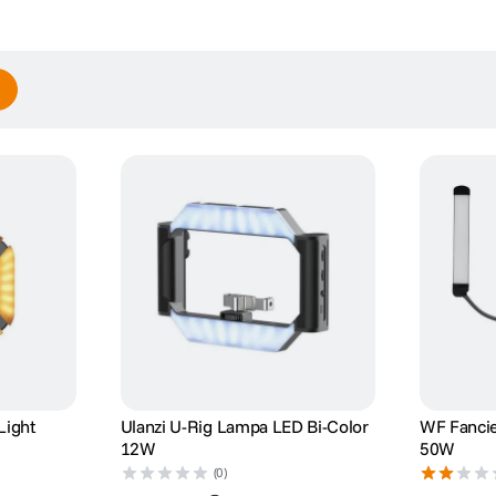
Light
Ulanzi U-Rig Lampa LED Bi-Color
WF Fanci
12W
50W
(0)