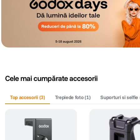
Cele mai cumpărate accesorii
Top accesorii
(
3
)
Trepiede foto
(
1
)
Suporturi si selfie 