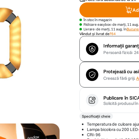
Ad
În stoc în magazin
Ridicare easybox: de marți, 11 aug.
Livrare: de marți, 11 aug. în
Bucures
Vândut și livrat de
F64
Informații garanț
Persoană fizică: 24 
Protejează cu a
Creează fără griji.
A
Publicare în SIC
Solicită produsul î
Specificații cheie
Temperatura de culoare aju
Lampa bicolora cu 200 LED-
CRI: 96