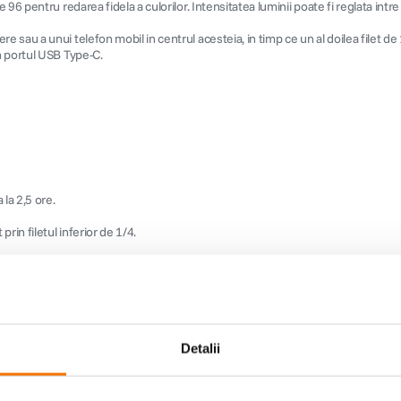
96 pentru redarea fidela a culorilor. Intensitatea luminii poate fi reglata int
sau a unui telefon mobil in centrul acesteia, in timp ce un al doilea filet de 
n portul USB Type-C.
la 2,5 ore.
rin filetul inferior de 1/4.
riorul luminii.
m un maner, un microfon sau alte surse de lumina.
Detalii