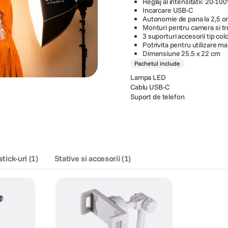
Reglaj al intensitatii: 20-10
Incarcare USB-C
Autonomie de pana la 2,5 o
Monturi pentru camera si tr
3 suporturi accesorii tip co
Potrivita pentru utilizare m
Dimensiune 25.5 x 22 cm
Pachetul include
Lampa LED
Cablu USB-C
Suport de telefon
stick-uri
(
1
)
Stative si accesorii
(
1
)