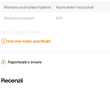
Montura acumulator/baterie
Acumulator incorporat
Montura accesorii
N/A
DETALII PRODUCATOR
Vezi mai multe specificații
Cod producator
2245
Raportează o eroare
Recenzii