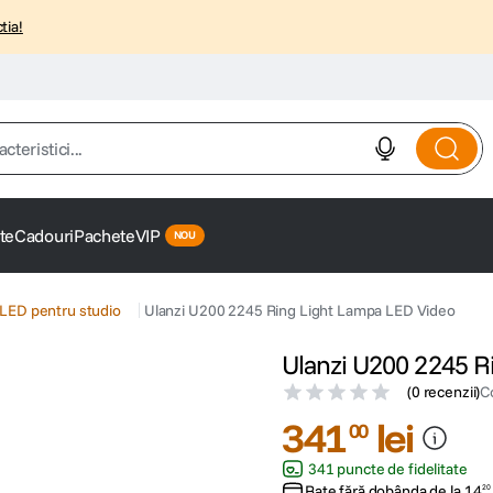
tia!
istici...
te
Cadouri
Pachete
VIP
LED pentru studio
Ulanzi U200 2245 Ring Light Lampa LED Video
Ulanzi U200 2245 R
(
0 recenzii
)
C
341
lei
00
341 puncte de fidelitate
Rate fără dobânda de la
14
20