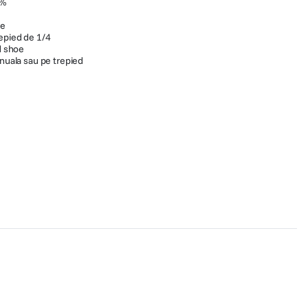
0%
re
epied de 1/4
ld shoe
anuala sau pe trepied