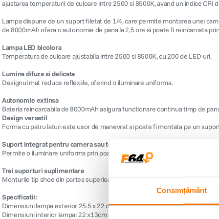
ajustarea temperaturii de culoare intre 2500 si 8500K, avand un indice CRI de 
Lampa dispune de un suport filetat de 1/4, care permite montarea unei camere 
de 8000mAh ofera o autonomie de pana la 2,5 ore si poate fi reincarcata pri
Lampa LED bicolora
Temperatura de culoare ajustabila intre 2500 si 8500K, cu 200 de LED-uri.
Lumina difuza si delicata
Designul mat reduce reflexiile, oferind o iluminare uniforma.
Autonomie extinsa
Bateria reincarcabila de 8000mAh asigura functionare continua timp de pana 
Design versatil
Forma cu patru laturi este usor de manevrat si poate fi montata pe un suport p
Suport integrat pentru camera sau telefon
Permite o iluminare uniforma prin pozitionarea camerei sau telefonului in inte
Trei suporturi suplimentare
Monturile tip shoe din partea superioara permit atasarea de accesorii precu
Consimțământ
Specificatii:
Dimensiuni lampa exterior 25.5 x 22 cm
Dimensiuni interior lampa: 22 x13cm