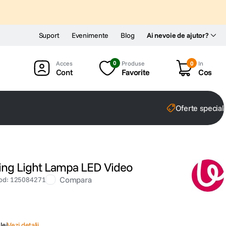
Suport
Evenimente
Blog
Ai nevoie de ajutor?
0
Produse
0
In
Cont
Favorite
Cos
Oferte special
ing Light Lampa LED Video
Compara
od
:
125084271
lei
Vezi detalii