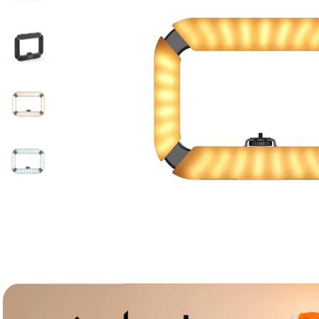
lavaliera
6
.
sony fx
7
.
card memorie
8
.
dji mic mini
9
.
dji osmo
10
.