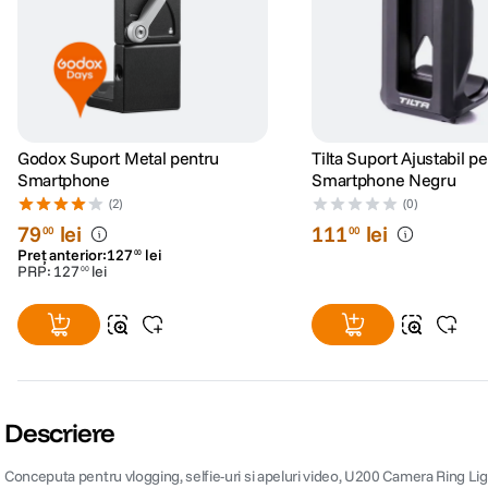
Godox Suport Metal pentru
Tilta Suport Ajustabil p
Smartphone
Smartphone Negru
(2)
(0)
79
lei
111
lei
00
00
Preț anterior:
127
lei
00
PRP:
127
lei
00
Descriere
Conceputa pentru vlogging, selfie-uri si apeluri video, U200 Camera Ring Ligh