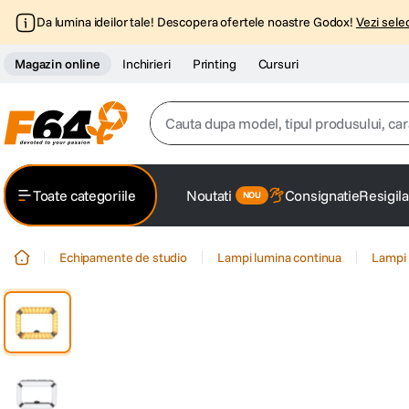
Da lumina ideilor tale! Descopera ofertele noastre Godox!
Vezi selec
Magazin online
Inchirieri
Printing
Cursuri
Cauta dupa model, tipul produsului, caracter
Top Cautari
Toate categoriile
Noutati
Consignatie
Resigila
canon g7x
1
.
Echipamente de studio
Lampi lumina continua
Lampi 
trepied
2
.
trepied telefon
3
.
peak design
4
.
canon sx740 hs
5
.