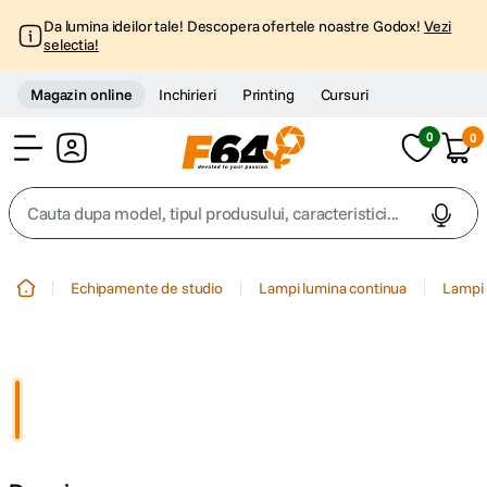
Da lumina ideilor tale! Descopera ofertele noastre Godox!
Vezi
selectia!
Magazin online
Inchirieri
Printing
Cursuri
0
0
Cont
Cauta dupa model, tipul produsului, caracteristici...
Top Cautari
Echipamente de studio
Lampi lumina continua
Lampi 
canon g7x
1
.
trepied
2
.
trepied telefon
3
.
peak design
4
.