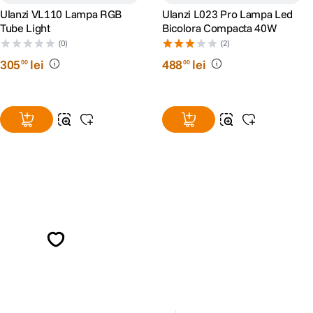
Ulanzi VL110 Lampa RGB
Ulanzi L023 Pro Lampa Led
Tube Light
Bicolora Compacta 40W
(0)
(2)
305
lei
488
lei
00
00
Alatura-te comunitatii creatorilor
Descopera inspiratie, recomandari utile,
ghiduri foto-video si oferte pregatite special
pentru tine.