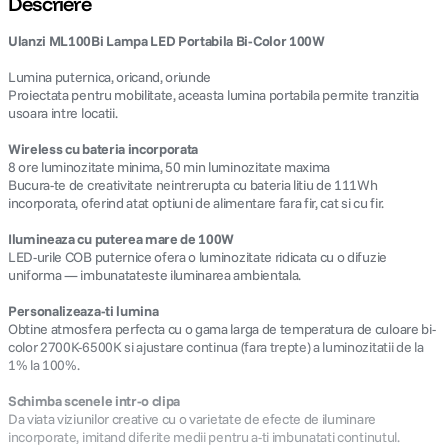
Descriere
Ulanzi ML100Bi Lampa LED Portabila Bi-Color 100W
canon sx740 hs
5
.
Lumina puternica, oricand, oriunde
lavaliera
6
.
Proiectata pentru mobilitate, aceasta lumina portabila permite tranzitia
usoara intre locatii.
card memorie
7
.
Wireless cu bateria incorporata
8 ore luminozitate minima, 50 min luminozitate maxima
Bucura-te de creativitate neintrerupta cu bateria litiu de 111Wh
dji mic mini
8
.
incorporata, oferind atat optiuni de alimentare fara fir, cat si cu fir.
dji osmo
9
.
Ilumineaza cu puterea mare de 100W
LED-urile COB puternice ofera o luminozitate ridicata cu o difuzie
uniforma — imbunatateste iluminarea ambientala.
insta 360
10
.
Personalizeaza-ti lumina
Obtine atmosfera perfecta cu o gama larga de temperatura de culoare bi-
color 2700K-6500K si ajustare continua (fara trepte) a luminozitatii de la
1% la 100%.
Schimba scenele intr-o clipa
Da viata viziunilor creative cu o varietate de efecte de iluminare
incorporate, imitand diferite medii pentru a-ti imbunatati continutul.