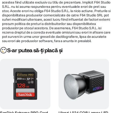
acestea fiind utilizate exclusiv cu titlu de prezentare. Implicit F64 Studio
S.R.L. nu isi asuma raspunderea pentru eventualele erori de pret sau
stoc. Aceste erori nu obliga F64 Studio S.R.L. la nicio actiune. Preturile si
disponibilitatea produselor comercializate de catre F64 Studio SRL pot
suferi modificari ulterioare, acest lucru fiind influentat de factori externi
precum politica de preturi a distribuitorilor sau disponibilitatea
produselor pe stocul acestora. De asemenea, F64 Studio S.R.L. isi
rezerva dreptul de a corecta eventuale omisiuni sau erori in afisare care
pot surveni in urma unor greseli de dactilografiere, lipsa de acuratete
sau erori ale produselor software, fara a anunta in prealabil.
S-ar putea să-ți placă și
SanDisk Extreme PRO Card
Ulanzi L024 COB Lampa LED