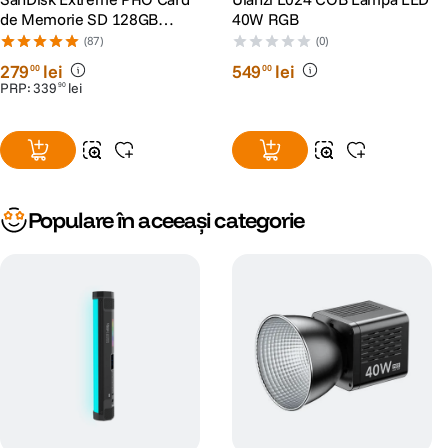
de Memorie SD 128GB
40W RGB
SDXC UHS-I Class 10 U3 V30
(87)
(0)
+ 2 Ani RescuePRO Deluxe
279
lei
549
lei
00
00
PRP:
339
lei
90
Populare în aceeași categorie