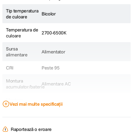
Baterie: 22.2V/5000mAh (111Wh)
Sursa de alimentare: DC (20V/5A), Type-C PD (28V/5A)
Tip temperatura
Durata functionare baterie: luminozitate max.: 50 min, luminozitate min.: 8
Bicolor
de culoare
ore
Temperatura de
2700-6500K
culoare
Sursa
Alimentator
alimentare
CRI
Peste 95
Montura
Alimentare AC
acumulator/baterie
Montura
Proprietar
Vezi mai multe specificații
accesorii
DETALII PRODUCATOR
Raportează o eroare