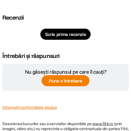
DIMENSIUNE / GREUTATE:
Greutate
210g
Recenzii
DETALII PRODUCATOR
Scrie prima recenzie
Cod producator
AF2318-X-Z
Întrebări și răspunsuri
Nu găsești răspunsul pe care îl cauți?
Pune o întrebare
Informatii conformitate produs
Descrierea bunurilor sau a serviciilor disponibile pe
www.f64.ro
(prin
imagini, video etc.) nu reprezinta o obligatie contractuala din partea F64,