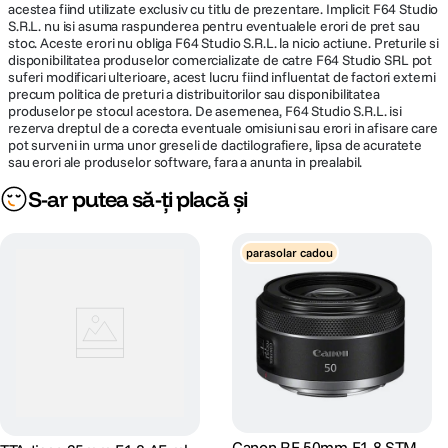
acestea fiind utilizate exclusiv cu titlu de prezentare. Implicit F64 Studio
S.R.L. nu isi asuma raspunderea pentru eventualele erori de pret sau
stoc. Aceste erori nu obliga F64 Studio S.R.L. la nicio actiune. Preturile si
disponibilitatea produselor comercializate de catre F64 Studio SRL pot
suferi modificari ulterioare, acest lucru fiind influentat de factori externi
precum politica de preturi a distribuitorilor sau disponibilitatea
produselor pe stocul acestora. De asemenea, F64 Studio S.R.L. isi
rezerva dreptul de a corecta eventuale omisiuni sau erori in afisare care
pot surveni in urma unor greseli de dactilografiere, lipsa de acuratete
sau erori ale produselor software, fara a anunta in prealabil.
S-ar putea să-ți placă și
parasolar cadou
Canon RF 50mm F1.8 STM