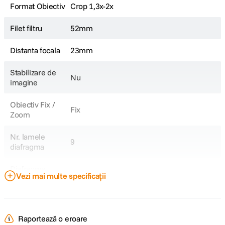
Format Obiectiv
Crop 1,3x-2x
Filet filtru
52mm
Distanta focala
23mm
Stabilizare de
Nu
imagine
Obiectiv Fix /
Fix
Zoom
Nr. lamele
9
diafragma
Diafragma
f/1.8
Vezi mai multe specificații
Maxima
Parasolar inclus
Da
Raportează o eroare