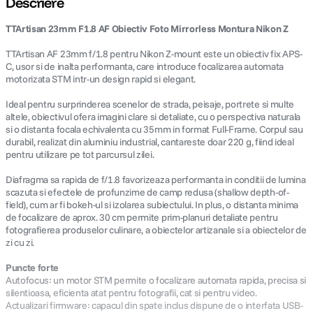
Descriere
TTArtisan 23mm F1.8 AF Obiectiv Foto Mirrorless Montura Nikon Z
lavaliera
5
.
TTArtisan AF 23mm f/1.8 pentru Nikon Z-mount este un obiectiv fix APS-
canon sx740 hs
6
.
C, usor si de inalta performanta, care introduce focalizarea automata
motorizata STM intr-un design rapid si elegant.
card memorie
7
.
Ideal pentru surprinderea scenelor de strada, peisaje, portrete si multe
altele, obiectivul ofera imagini clare si detaliate, cu o perspectiva naturala
si o distanta focala echivalenta cu 35mm in format Full-Frame. Corpul sau
sony fx
8
.
durabil, realizat din aluminiu industrial, cantareste doar 220 g, fiind ideal
pentru utilizare pe tot parcursul zilei.
dji mic mini
9
.
Diafragma sa rapida de f/1.8 favorizeaza performanta in conditii de lumina
scazuta si efectele de profunzime de camp redusa (shallow depth-of-
dji osmo pocket 4
10
.
field), cum ar fi bokeh-ul si izolarea subiectului. In plus, o distanta minima
de focalizare de aprox. 30 cm permite prim-planuri detaliate pentru
fotografierea produselor culinare, a obiectelor artizanale si a obiectelor de
zi cu zi.
Puncte forte
Autofocus: un motor STM permite o focalizare automata rapida, precisa si
silentioasa, eficienta atat pentru fotografii, cat si pentru video.
Actualizari firmware: capacul din spate inclus dispune de o interfata USB-