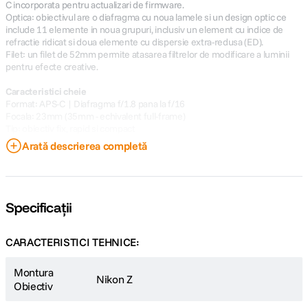
C incorporata pentru actualizari de firmware.
Optica: obiectivul are o diafragma cu noua lamele si un design optic ce
include 11 elemente in noua grupuri, inclusiv un element cu indice de
refractie ridicat si doua elemente cu dispersie extra-redusa (ED).
Filet: un filet de 52mm permite atasarea filtrelor de modificare a luminii
pentru efecte creative.
Caracteristici cheie
Format: APS-C | Diafragma f/1.8 pana la f/16
Focala: 23mm (35mm - echivalent full-frame)
Tip: obiectiv fix, rapid si compact
Motor: autofocus STM
Arată descrierea completă
Optica: elemente High Index si ED
Iris: diafragma cu 9 lamele
Specificații
CARACTERISTICI TEHNICE:
Montura
Nikon Z
Obiectiv