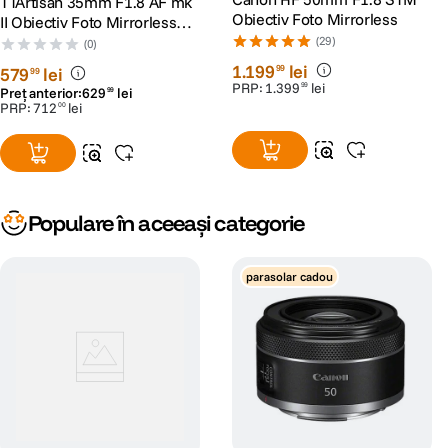
TTArtisan 35mm F1.8 AF mk
Obiectiv Foto Mirrorless
II Obiectiv Foto Mirrorless
Montura Nikon Z
(29)
(0)
1
.
199
lei
99
579
lei
99
PRP:
1
.
399
lei
99
Preț anterior:
629
lei
99
PRP:
712
lei
00
Populare în aceeași categorie
parasolar cadou