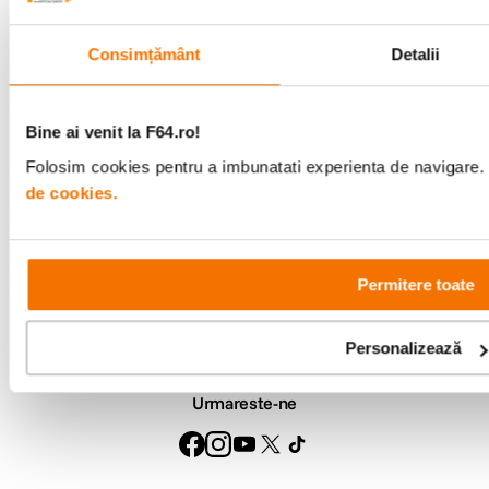
Consultanta
Livrare gratuita pe
specializata
499lei
Consimțământ
Detalii
Bine ai venit la F64.ro!
Comenzi si livrare
Folosim cookies pentru a imbunatati experienta de navigare. P
de cookies.
Suport
Service si garantii
Permitere toate
F64 Studio
Personalizează
Urmareste-ne