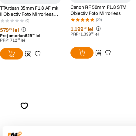
Canon RF 50mm F1.8 STM
TTArtisan 35mm F1.8 AF mk
Obiectiv Foto Mirrorless
II Obiectiv Foto Mirrorless
Montura Nikon Z
(29)
(0)
1
.
199
lei
99
579
lei
99
PRP:
1
.
399
lei
99
Preț anterior:
629
lei
99
PRP:
712
lei
00
Alatura-te comunitatii creatorilor
Descopera inspiratie, recomandari utile,
ghiduri foto-video si oferte pregatite special
pentru tine.