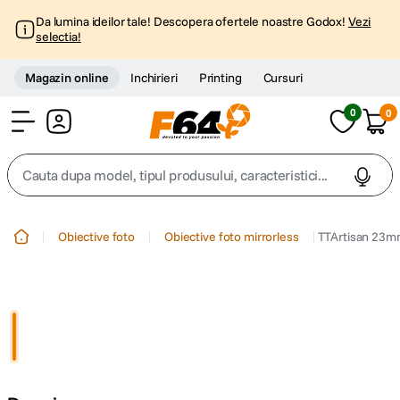
Da lumina ideilor tale! Descopera ofertele noastre Godox!
Vezi
selectia!
Magazin online
Inchirieri
Printing
Cursuri
0
0
Cont
Cauta dupa model, tipul produsului, caracteristici...
Top Cautari
Obiective foto
Obiective foto mirrorless
TTArtisan 23mm
canon g7x
1
.
trepied
2
.
trepied telefon
3
.
peak design
4
.