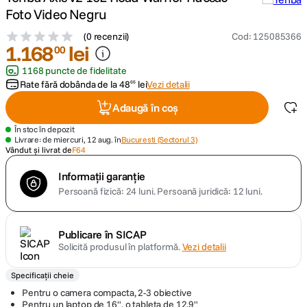
Foto Video Negru
canon sx740 hs
5
.
(
0 recenzii
)
Cod
:
125085366
1
.
168
lei
00
lavaliera
6
.
1168 puncte de fidelitate
Rate fără dobânda de la
48
lei
Vezi detalii
66
ulanzi
7
.
Adaugă în coș
godox
8
.
În stoc în depozit
Livrare: de miercuri, 12 aug. în
Bucuresti (Sectorul 3)
Vândut și livrat de
F64
card memorie
9
.
Informații garanție
Persoană fizică: 24 luni.
Persoană juridică: 12 luni.
nou
10
.
Publicare în SICAP
Solicită produsul în platformă.
Vezi detalii
Specificații cheie
Pentru o camera compacta, 2-3 obiective
Pentru un laptop de 16", o tableta de 12,9"