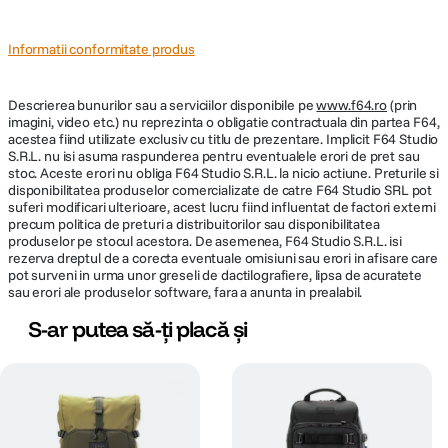
Informatii conformitate produs
Descrierea bunurilor sau a serviciilor disponibile pe
www.f64.ro
(prin
imagini, video etc.) nu reprezinta o obligatie contractuala din partea F64,
acestea fiind utilizate exclusiv cu titlu de prezentare. Implicit F64 Studio
S.R.L. nu isi asuma raspunderea pentru eventualele erori de pret sau
stoc. Aceste erori nu obliga F64 Studio S.R.L. la nicio actiune. Preturile si
disponibilitatea produselor comercializate de catre F64 Studio SRL pot
suferi modificari ulterioare, acest lucru fiind influentat de factori externi
precum politica de preturi a distribuitorilor sau disponibilitatea
produselor pe stocul acestora. De asemenea, F64 Studio S.R.L. isi
rezerva dreptul de a corecta eventuale omisiuni sau erori in afisare care
pot surveni in urma unor greseli de dactilografiere, lipsa de acuratete
sau erori ale produselor software, fara a anunta in prealabil.
S-ar putea să-ți placă și