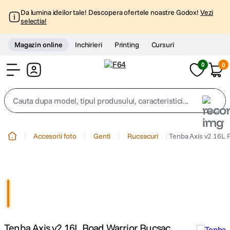
Da lumina ideilor tale! Descopera ofertele noastre Godox!
Vezi
selectia!
Magazin online
Inchirieri
Printing
Cursuri
0
0
Cont
Cauta dupa model, tipul produsului, caracteristici...
Top Cautari
Accesorii foto
Genti
Rucsacuri
Tenba Axis v2 16L 
canon g7x
1
.
trepied
2
.
trepied telefon
3
.
Tenba Axis v2 16L Road Warrior Rucsac
peak design
4
.