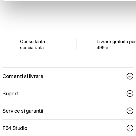
Descopera inspiratie, recomandari utile,
ghiduri foto-video si oferte pregatite special
pentru tine.
Consultanta
Livrare gratuita pe
specializata
499lei
Comenzi si livrare
Suport
Service si garantii
F64 Studio