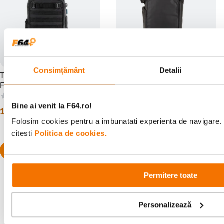
Consimțământ
Detalii
Tenba Axis v2 20L Rucsac
Tenba Solstice V2 Rucsac
Foto Negru
Sling 12L Negru
(0)
(0)
Bine ai venit la F64.ro!
1
.
271
lei
711
lei
00
00
Folosim cookies pentru a imbunatati experienta de navigare. 
citesti
Politica de cookies.
Permitere toate
Personalizează
Alatura-te comunitatii creatorilor