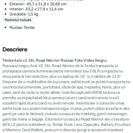
Exterior: 45,7 x 31,8 x 19,68 cm
Interior: 43,2 x 27,9 x 11,4 cm
Greutate: 1,5 kg
Pachetul include
Rucsac Tenba
Descriere
Tenba Axis v2 16L Road Warrior Rucsac Foto Video Negru
Rucsacul negru Axis V2 16L Road Warrior de la Tenba transporta si
protejeaza camera dumneavoastra mirrorless sau DSLR compacta cu
doua pana la trei obiective, plus un laptop de 16" si o tableta de 12,9".
Dispune de o multitudine de buzunare, astfel incat sa puteti transporta cu
usurinta documentele, portofelul, sticla de apa, trepiedul, haine, plus un
caiet, carti de vizita si multe altele. Insertia captusita BYOB inclusa va
permite sa impachetati kitul camerei atunci cand aveti nevoie si sa il
scoateti rapid atunci cand nu aveti nevoie. Insertia are o curea de umar,
astfel incat sa o puteti transporta sigur. In plus, puteti utiliza insertia in alte
genti pe care le detineti, inclusiv rucsacuri de trekking, genti messenger,
genti de mana si bagaje. Exteriorul rucsacului Road Warrior are o tesatura
MOLLE pentru extindere cu Tenba Tools Lens Capsules, Battery Pouches
si Memory Card Wallets, precum si diverse pungi si accesorii standard