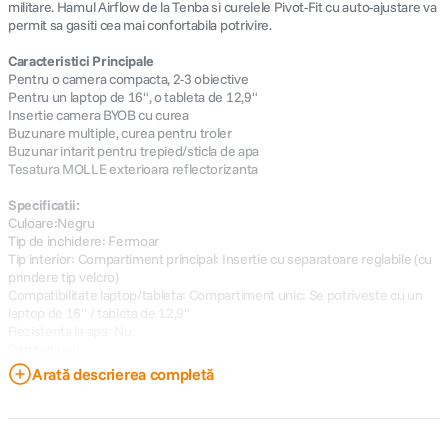
militare. Hamul Airflow de la Tenba si curelele Pivot-Fit cu auto-ajustare va
permit sa gasiti cea mai confortabila potrivire.
Caracteristici Principale
Pentru o camera compacta, 2-3 obiective
Pentru un laptop de 16", o tableta de 12,9"
Insertie camera BYOB cu curea
Buzunare multiple, curea pentru troler
Buzunar intarit pentru trepied/sticla de apa
Tesatura MOLLE exterioara reflectorizanta
Specificatii:
Culoare:Negru
Tip de inchidere: Fermoar
Tip interior: Compartiment principal: Insertie cu separatoare reglabile (cu
prindere tip velcro)
Compatibilitate laptop/tableta: Compartiment unic: Se potriveste cu un
laptop de 16" / tableta de 12,9"
Rezistenta la apa: Nu
Dimensiuni:
Exterior: 45,7 x 31,8 x 19,68 cm
Arată descrierea completă
Interior: 43,2 x 27,9 x 11,4 cm
Greutate: 3,3 lb / 1,5 kg