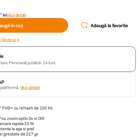
lei
Vezi detalii
16
augă în coș
Adaugă la favorite
 (Sectorul 3)
ie
luni.
Persoană juridică: 24 luni.
AP
n platformă.
Vezi detalii
" FHD+ cu refresh de 120 Hz
cu zoom optic 3x si OIS
arcare rapida 33 W
tenta la apa si praf
i greutate de 227 gr