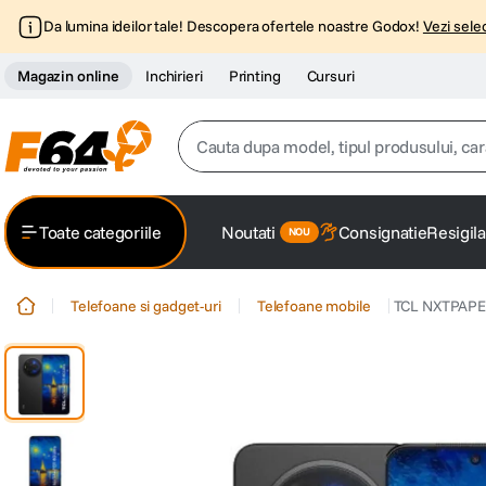
Da lumina ideilor tale! Descopera ofertele noastre Godox!
Vezi selec
Magazin online
Inchirieri
Printing
Cursuri
Cauta dupa model, tipul produsului, caracter
Top Cautari
Toate categoriile
Noutati
Consignatie
Resigila
canon g7x
1
.
Telefoane si gadget-uri
Telefoane mobile
TCL NXTPAPER 
trepied
2
.
trepied telefon
3
.
peak design
4
.
canon sx740 hs
5
.