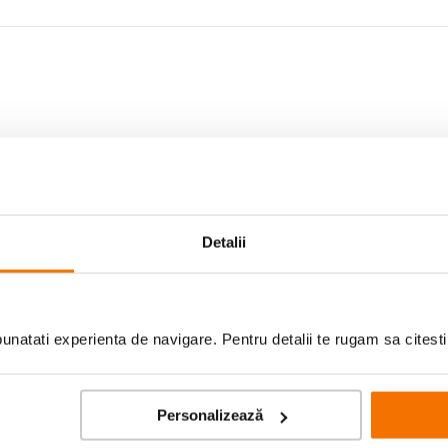
, exista o alternativa mai confortabila. Redescopera echilibrul dintre tehnologie s
rita de TCL NXTPAPER 60 Ultra.
Detalii
natati experienta de navigare. Pentru detalii te rugam sa citest
Personalizează