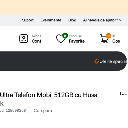
Suport
Evenimente
Blog
Ai nevoie de ajutor?
0
Produse
0
In
Cont
Favorite
Cos
Oferte special
ltra Telefon Mobil 512GB cu Husa
TCL
ck
Compara
od
:
125099268