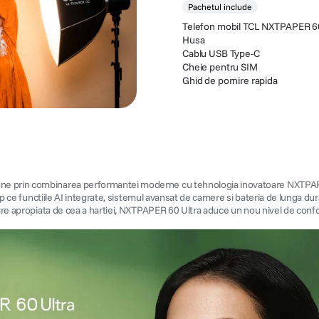
Pachetul include
Telefon mobil TCL NXTPAPER 60
Husa
Cablu USB Type-C
Cheie pentru SIM
Ghid de pornire rapida
one prin combinarea performantei moderne cu tehnologia inovatoare NXTPAPE
imp ce functiile AI integrate, sistemul avansat de camere si bateria de lunga du
re apropiata de cea a hartiei, NXTPAPER 60 Ultra aduce un nou nivel de confort 