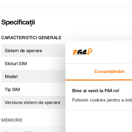
O experienta naturala si captivanta cu TCL NXTPAPER 60 Ultra
Atunci cand ochii iti sunt obositi, iar aglomeratia digitala iti distrage atentia
reconecteaza-te cu lumea din jur prin experienta naturala si captivanta ofe
Specificații
CARACTERISTICI GENERALE
Sistem de operare
Android
Sloturi SIM
Dual SIM
Consimțământ
Model
NXTPAPER 60 Ultra
Tip SIM
Nano SIM si eSIM
Bine ai venit la F64.ro!
Folosim cookies pentru a imbu
Versiune sistem de operare
Android 15
MEMORIE