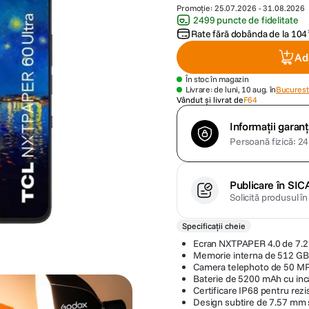
Promoție:
25.07.2026
-
31.08.2026
2499 puncte de fidelitate
Rate fără dobânda de la
104
Ad
În stoc în magazin
Livrare: de luni, 10 aug. în
Bucuresti
Vândut și livrat de
F64
Informații garanț
Persoană fizică: 24 
Publicare în SIC
Solicită produsul î
Specificații cheie
Ecran NXTPAPER 4.0 de 7.2
Memorie interna de 512 GB
Camera telephoto de 50 MP 
Baterie de 5200 mAh cu inc
Certificare IP68 pentru rezis
Design subtire de 7.57 mm s