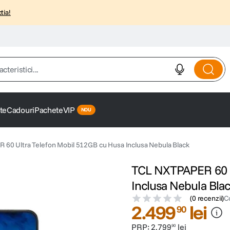
tia!
istici...
te
Cadouri
Pachete
VIP
60 Ultra Telefon Mobil 512GB cu Husa Inclusa Nebula Black
TCL NXTPAPER 60 U
Inclusa Nebula Bla
(
0 recenzii
)
C
2
.
499
lei
90
PRP:
2
.
799
lei
90