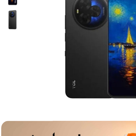
lavaliera
6
.
sony fx
7
.
card memorie
8
.
dji mic mini
9
.
dji osmo
10
.