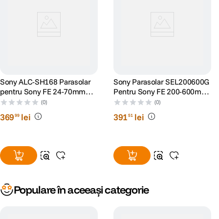
Sony ALC-SH168 Parasolar
Sony Parasolar SEL200600G
pentru Sony FE 24-70mm
Pentru Sony FE 200-600mm
F2.8 GM II
F5.6-6.3 G
(0)
(0)
369
lei
391
lei
99
51
Populare în aceeași categorie