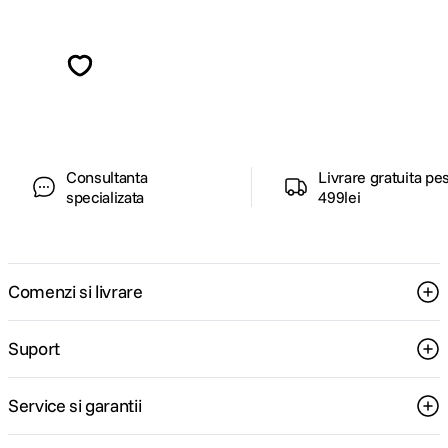
Alatura-te comunitatii creatorilor
Descopera inspiratie, recomandari utile,
ghiduri foto-video si oferte pregatite special
pentru tine.
Consultanta
Livrare gratuita pe
specializata
499lei
Comenzi si livrare
Suport
Service si garantii