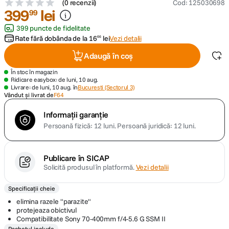
(
0 recenzii
)
Cod
:
125030698
399
lei
99
canon sx740 hs
5
.
399 puncte de fidelitate
Rate fără dobânda de la
16
lei
Vezi detalii
66
lavaliera
6
.
Adaugă în coș
sony fx
7
.
În stoc în magazin
Ridicare easybox: de luni, 10 aug.
Livrare: de luni, 10 aug. în
Bucuresti (Sectorul 3)
card memorie
Vândut și livrat de
F64
8
.
Informații garanție
dji mic mini
9
.
Persoană fizică: 12 luni.
Persoană juridică: 12 luni.
dji osmo
10
.
Publicare în SICAP
Solicită produsul în platformă.
Vezi detalii
Specificații cheie
elimina razele "parazite"
protejeaza obictivul
Compatibilitate Sony 70-400mm f/4-5.6 G SSM II
Pachetul include