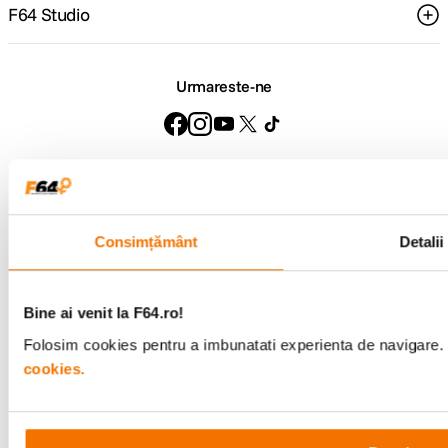
F64 Studio
Urmareste-ne
Metode de plata
Consimțământ
Detalii
Comenzi si suport
+40 21 270 0050
Bine ai venit la F64.ro!
Program de lucru
09:00 - 21:00
Folosim cookies pentru a imbunatati experienta de navigare. P
Showroom
cookies.
Bd-ul Unirii 64, Bucuresti