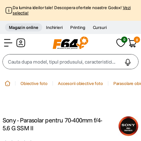
Da lumina ideilor tale! Descopera ofertele noastre Godox!
Vezi
selectia!
Magazin online
Inchirieri
Printing
Cursuri
0
0
Cont
Cauta dupa model, tipul produsului, caracteristici...
Top Cautari
Obiective foto
Accesorii obiective foto
Parasolare obi
canon g7x
1
.
trepied
2
.
Sony - Parasolar pentru 70-400mm f/4-
trepied telefon
3
.
5.6 G SSM II
peak design
4
.