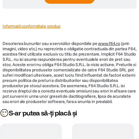
Informatii conformitate produs
Descrierea bunurilor sau a serviciilor disponibile pe
www.f64.ro
(prin
imagini, video etc.) nu reprezinta o obligatie contractuala din partea F64,
acestea fiind utilizate exclusiv cu titlu de prezentare. Implicit F64 Studio
S.R.L. nu isi asuma raspunderea pentru eventualele erori de pret sau
stoc. Aceste erori nu obliga F64 Studio S.R.L. la nicio actiune. Preturile si
disponibilitatea produselor comercializate de catre F64 Studio SRL pot
suferi modificari ulterioare, acest lucru fiind influentat de factori externi
precum politica de preturi a distribuitorilor sau disponibilitatea
produselor pe stocul acestora. De asemenea, F64 Studio S.R.L. isi
rezerva dreptul de a corecta eventuale omisiuni sau erori in afisare care
pot surveni in urma unor greseli de dactilografiere, lipsa de acuratete
sau erori ale produselor software, fara a anunta in prealabil.
S-ar putea să-ți placă și