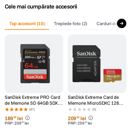
Cele mai cumpărate accesorii
canon sx740 hs
5
.
Top accesorii
(
10
)
Trepiede foto
(
2
)
Carduri de memo
lavaliera
6
.
card memorie
7
.
dji mic mini
8
.
dji osmo
9
.
insta 360
10
.
SanDisk Extreme PRO Card
SanDisk Extreme Card de
de Memorie SD 64GB SDXC
Memorie MicroSDXC 128GB
UHS-I Class 10 U3 V30 + 2
A2 C10 V30 UHS-I U3 +
(87)
(0)
Ani RescuePRO Deluxe
Adaptor SD + 1 An
189
lei
209
lei
99
90
RescuePRO Deluxe
PRP:
209
lei
PRP:
259
lei
90
90