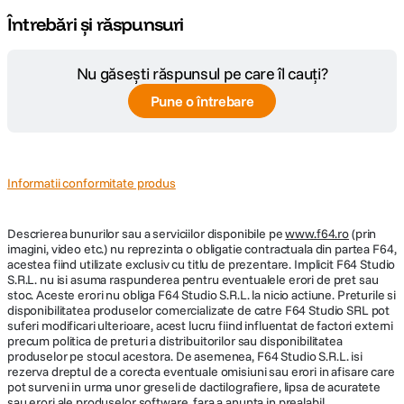
Capacitate
Pâna la 10 fps pentru pana la 44 de cadre
Întrebări și răspunsuri
rafala
(Raw) / 1000 de cadre (JPEG)
Nu găsești răspunsul pe care îl cauți?
JPEG Extra fine L: 88 de cadre 6, JPEG Fin
L: peste 1000 de cadre, JPEG Standard L:
Pune o întrebare
peste 1000 de cadre, RAW: 44 de cadre,
Capacitate
RAW & JPG: 35 de cadre, RAW
inregistrare foto
(Comprimat fara pierderi): 27 de cadre,
RAW (Comprimat fara pierderi) & JPEG: 20
Informatii conformitate produs
de cadre, RAW (necomprimat): 18 cadre,
RAW (necomprimat) si JPEG: 16 cadre
Descrierea bunurilor sau a serviciilor disponibile pe
www.f64.ro
(prin
Blit integrat
Nu
imagini, video etc.) nu reprezinta o obligatie contractuala din partea F64,
acestea fiind utilizate exclusiv cu titlu de prezentare. Implicit F64 Studio
Stabilizare optica pe 5 axe
S.R.L. nu isi asuma raspunderea pentru eventualele erori de pret sau
Patina blit
Shoe Mount
stoc. Aceste erori nu obliga F64 Studio S.R.L. la nicio actiune. Preturile si
extern
disponibilitatea produselor comercializate de catre F64 Studio SRL pot
Bucurati-va de stabilitate imbunatatita pentru imagini din mana, cu
suferi modificari ulterioare, acest lucru fiind influentat de factori externi
CONTROL TTL preblit COMPENSARE
unitatea de stabilizare de inalta precizie de pe α7C II, senzori
precum politica de preturi a distribuitorilor sau disponibilitatea
giroscopici avansati si algoritmi de stabilizare optimizati, ce corecteaza
produselor pe stocul acestora. De asemenea, F64 Studio S.R.L. isi
BLIT +/- 3,0 EV (comutabil intre treptele
eficient tremurul, pentru stabilizare in 7 trepte. Obiectivele compatibile
rezerva dreptul de a corecta eventuale omisiuni sau erori in afisare care
de 1/3 si 1/2 EV) COMPATIBILITATE BLIT
pot surveni in urma unor greseli de dactilografiere, lipsa de acuratete
asigura sincronizare imbunatatita intre camera si obiectiv pentru
Control blit
EXTERN Blit de sistem a de la Sony
sau erori ale produselor software, fara a anunta in prealabil.
incadrare mai facila chiar si telefotografic, care, in alte situatii, ar putea