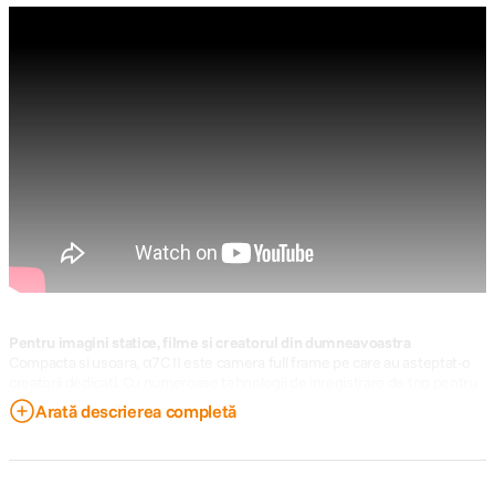
Pentru imagini statice, filme si creatorul din dumneavoastra
Compacta si usoara, α7C II este camera full frame pe care au asteptat-o
creatorii dedicati. Cu numeroase tehnologii de inregistrare de top pentru
imagini statice si filme, este instrumentul esential pentru a surprinde
Arată descrierea completă
lumea asa cum va doriti.