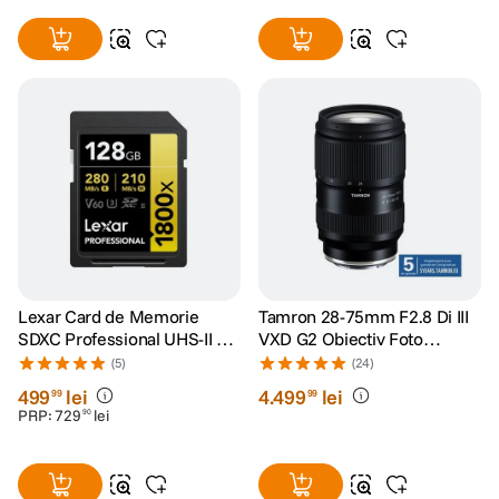
Lexar Card de Memorie
Tamron 28-75mm F2.8 Di III
SDXC Professional UHS-II BL
VXD G2 Obiectiv Foto
1800x 128GB V60 Gold
Mirrorless Sony E
(5)
(24)
499
lei
4
.
499
lei
99
99
PRP:
729
lei
90