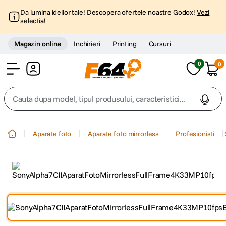
Da lumina ideilor tale! Descopera ofertele noastre Godox!
Vezi
selectia!
Magazin online
Inchirieri
Printing
Cursuri
0
0
Cont
Cauta dupa model, tipul produsului, caracteristici...
Top Cautari
Aparate foto
Aparate foto mirrorless
Profesionisti
canon g7x
1
.
trepied
2
.
trepied telefon
3
.
peak design
4
.