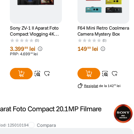
Sony ZV-1 II Aparat Foto
F64 Mini Retro Coolmera
Compact Vlogging 4K
Camera Mystery Box
Obiectiv 18-50mm F1.8-
(0)
(0)
4 Negru
3
.
399
lei
149
lei
99
99
PRP:
4
.
699
lei
99
Resigilat
de la
142
lei
49
rat Foto Compact 20.1MP Filmare
Compara
Cod
:
125010194