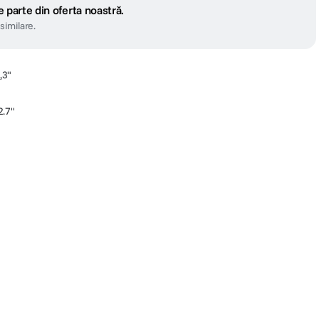
 parte din oferta noastră.
similare.
,3"
2.7"