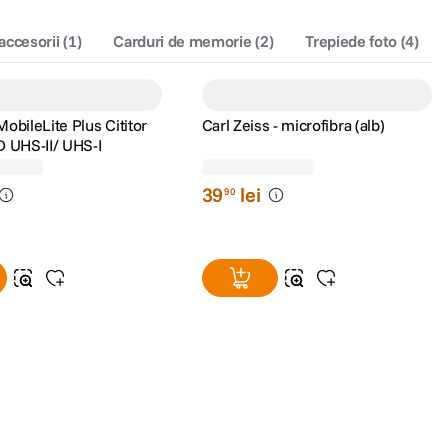
 accesorii
(
1
)
Carduri de memorie
(
2
)
Trepiede foto
(
4
)
obileLite Plus Cititor
Carl Zeiss - microfibra (alb)
D UHS-II/ UHS-I
(27)
(6)
39
lei
90