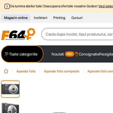
Da lumina ideilor tale! Descopera ofertele noastre Godox!
Vezi selec
Magazin online
Inchirieri
Printing
Cursuri
Cauta dupa model, tipul produsului, caracter
Top Cautari
Toate categoriile
Noutati
Consignatie
Resigila
canon g7x
1
.
Aparate foto
Aparate foto compacte
Aparate foto co
trepied
2
.
trepied telefon
3
.
peak design
4
.
canon sx740 hs
5
.