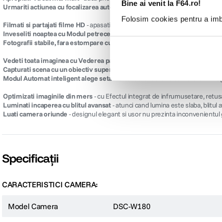
Bine ai venit la F64.ro!
Folosim cookies pentru a imbu
Descriere
 Detaliile sunt totul cu un senzor de 20,1 Mpx
- capturati fara efort frumus
 Apropiati-va cat mai mult
- daca prietenii dvs. sau subiectul se afla la dist
 Urmariti actiunea cu focalizarea automata inclusa
- mentineti fara efort foc
 Filmati si partajati filme HD
- apasati butonul de filmare pentru a realiza fi
 Inveseliti noaptea cu Modul petrecere
- camera W810 regleaza automat seta
 Fotografii stabile, fara estompare cu SteadyShot
- stabilizarea imaginii re
 Vedeti toata imaginea cu Vederea panoramica 360°
- camera imbina automa
 Capturati scena cu un obiectiv superangular 26 mm
- daca realizati o foto
 Modul Automat inteligent alege setarile corecte
- setarile camerei sunt re
 Optimizati imaginile din mers
- cu Efectul integrat de infrumusetare, retusa
 Luminati incaperea cu blitul avansat
- atunci cand lumina este slaba, blitul
 Luati camera oriunde
- designul elegant si usor nu prezinta inconvenientul gr