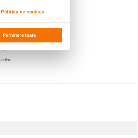
i
Politica de cookies.
Permitere toate
a
enii
e clare, luminoase
 cand folositi zoomul
intreaga scena
ii familiei incap in cadru
e, expuse superb
atilor