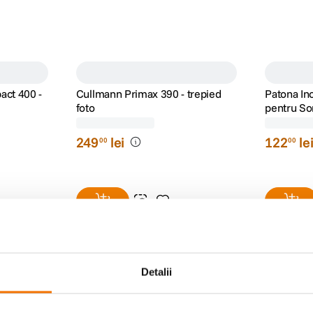
ct 400 -
Cullmann Primax 390 - trepied
Patona In
foto
pentru So
Auto
(39)
Detalii
249
lei
122
le
00
00