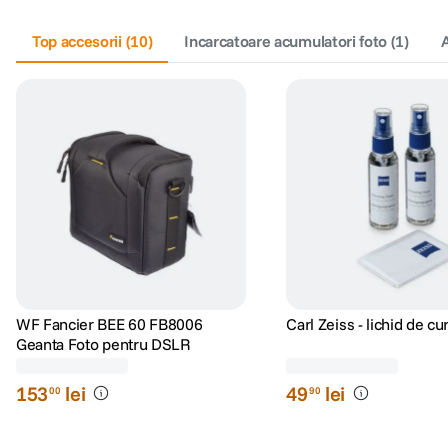
Top accesorii
(
10
)
Incarcatoare acumulatori foto
(
1
)
A
WF Fancier BEE 60 FB8006
Carl Zeiss - lichid de cu
Geanta Foto pentru DSLR
(21)
(48)
153
lei
49
lei
00
90