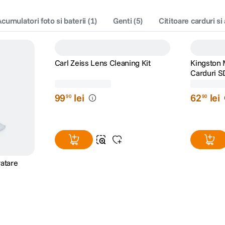
cumulatori foto si baterii
(
1
)
Genti
(
5
)
Cititoare carduri si
ratare
Carl Zeiss Lens Cleaning Kit
Kingston M
Carduri S
(52)
99
lei
62
lei
90
90