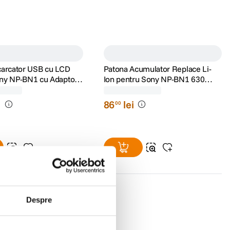
carcator USB cu LCD
Patona Acumulator Replace Li-
ny NP-BN1 cu Adaptor
Ion pentru Sony NP-BN1 630
mAh 3.6V
(0)
(0)
Despre
i
86
lei
00