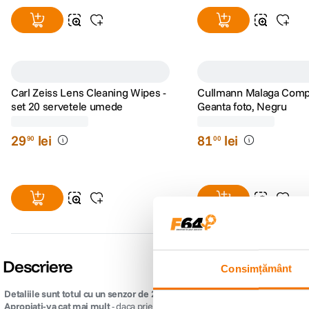
Carl Zeiss Lens Cleaning Wipes -
Cullmann Malaga Compa
set 20 servetele umede
Geanta foto, Negru
(24)
(4)
Consimțământ
29
lei
81
lei
90
00