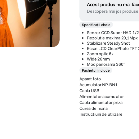
Acest produs nu mai face
Descoperă mai jos produse 
Specificații cheie
Senzor CCD Super HAD 1/2
Rezolutie maxima 20,1Mpx
Stabilizare Steady Shot
Ecran LCD ClearPhoto TFT 
Zoom optic 6x
Wide 26mm
Mod panorama 360°
Pachetul include
Aparat foto
Acumulator NP-BN1
Cablu USB
Alimentator acumulator
Cablu alimentator priza
Curea de mana
Instructiuni de utilizare