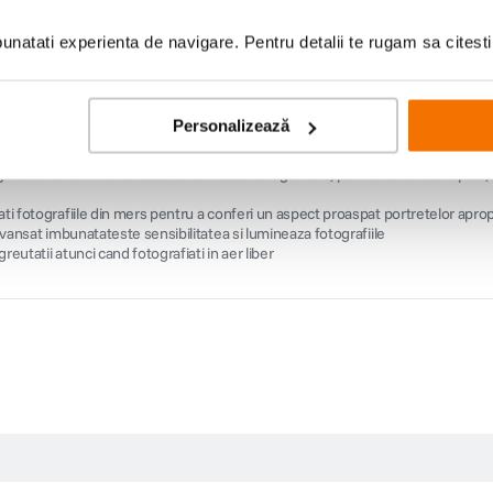
natati experienta de navigare. Pentru detalii te rugam sa citest
Personalizează
etea fiecarei scene cu senzorul Super HAD CCD de inalta rezolutie
anta, aduceti scena mai aproape cu zoomul optic 6x si surprindeti toata actiune
alizarea pe subiectii dvs. pentru rezultate clare, cu detalii fine
lme HD 720p clare, apoi redati-le instantaneu pentru a retrai momentul cu priet
rile camerei la fotografierea la lumina scazuta pentru fotografii de petrecer
duce neclaritatea cauzata de tremurul mainilor, pentru fotografii clare, chiar si
t o serie rapida de cadre pentru a crea fotografii panoramice care surprind 
grafie de grup, un obiectiv superangular va garanteaza ca toti prietenii si membr
glate automat in functie de conditiile de fotografiere, pentru rezultate rapid
ti fotografiile din mers pentru a conferi un aspect proaspat portretelor apropi
 avansat imbunatateste sensibilitatea si lumineaza fotografiile
eutatii atunci cand fotografiati in aer liber