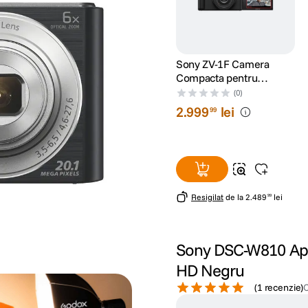
Sony ZV-1F Camera
Compacta pentru
Vlogging 4K cu Obiectiv
(0)
Ultrawide 20mm F2.0
2
.
999
lei
99
Resigilat
de la
2
.
489
lei
99
Sony DSC-W810 Apa
HD Negru
(
1 recenzie
)