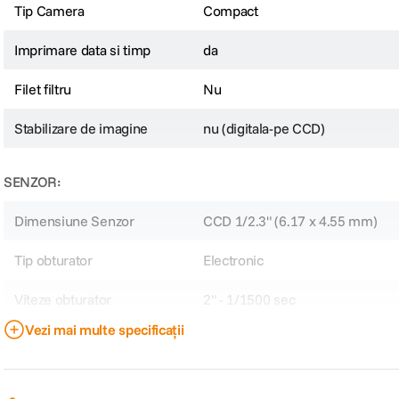
Specificații
CARACTERISTICI CAMERA:
Model Camera
DSC-W180
Tip Camera
Compact
Imprimare data si timp
da
Filet filtru
Nu
Stabilizare de imagine
nu (digitala-pe CCD)
SENZOR:
Dimensiune Senzor
CCD 1/2.3" (6.17 x 4.55 mm)