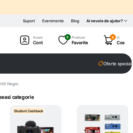
Suport
Evenimente
Blog
Ai nevoie de ajutor?
0
Produse
0
In
Cont
Favorite
Cos
Oferte special
e HD Negru
eeasi categorie
Student Cashback