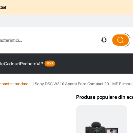
tia!
istici...
te
Cadouri
Pachete
VIP
mpacte standard
Sony DSC-W810 Aparat Foto Compact 20.1MP Filmar
Produse populare din ac