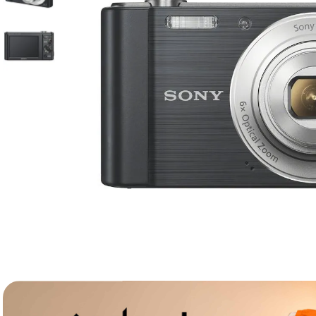
lavaliera
6
.
card memorie
7
.
dji mic mini
8
.
dji osmo
9
.
insta 360
10
.