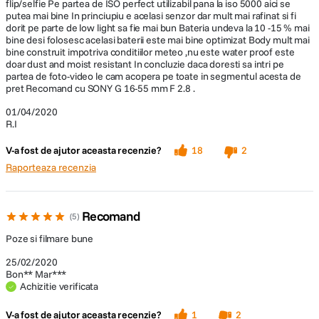
flip/selfie Pe partea de ISO perfect utilizabil pana la iso 5000 aici se
putea mai bine In princiupiu e acelasi senzor dar mult mai rafinat si fi
dorit pe parte de low light sa fie mai bun Bateria undeva la 10 -15 % mai
bine desi folosesc acelasi baterii este mai bine optimizat Body mult mai
bine construit impotriva conditiilor meteo ,nu este water proof este
doar dust and moist resistant In concluzie daca doresti sa intri pe
partea de foto-video le cam acopera pe toate in segmentul acesta de
pret Recomand cu SONY G 16-55 mm F 2.8 .
01/04/2020
R.I
V-a fost de ajutor aceasta recenzie?
18
2
Raporteaza recenzia
Recomand
5
Poze si filmare bune
25/02/2020
Bon** Mar***
Achizitie verificata
V-a fost de ajutor aceasta recenzie?
1
2