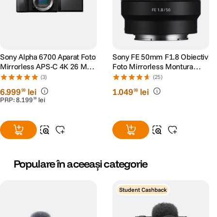
Sony Alpha 6700 Aparat Foto
Sony FE 50mm F1.8 Obiectiv
Mirrorless APS-C 4K 26 MP
Foto Mirrorless Montura
Body
Sony E
(3)
(25)
6
.
999
lei
1
.
049
lei
99
99
PRP:
8
.
199
lei
99
Populare în aceeași categorie
Student Cashback