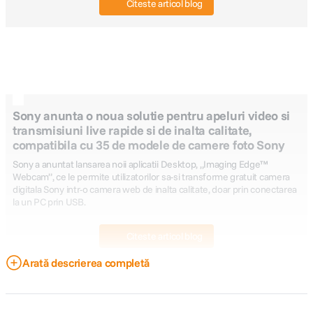
Citeste articol blog
Sony anunta o noua solutie pentru apeluri video si
transmisiuni live rapide si de inalta calitate,
compatibila cu 35 de modele de camere foto Sony
Sony a anuntat lansarea noii aplicatii Desktop, „Imaging Edge™
Webcam”, ce le permite utilizatorilor sa-si transforme gratuit camera
digitala Sony intr-o camera web de inalta calitate, doar prin conectarea
la un PC prin USB.
Citeste articol blog
Arată descrierea completă
Focalizare automata precisa pentru scene dinamice