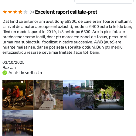
Fluorescent (Warm White) Incandescent
Shade Underwater
Excelent raport calitate-pret
4
Dat fiind ca anterior am avut Sony a6300, de care eram foarte multumit
Pana la 11 fps la 24.2 MP pana la 46 cadre
la nivel de amator aproape entuziast :), modelul 6400 este la fel de bun,
in format Raw Pana la 11 fps la 24.2 MP
fiind un model aparut in 2019, la 3 ani dupa 6300. Are in plus fata de
Capacitate
pana la 116 cadre in format JPEG Pana la
predecesor ecran tactil, doar ptr marcarea zonei de focus, precum si
rafala
11 fps la 24.2 MP for up to 115 cadre in
urmarirea subiectului focalizat in cadre succesive. AWB (auto) are
nuante mai stinse, dar se pot seta usor alte optiuni. Bun ptr mediu
format JPEG Pana la 11 fps la 24.2 MP for
entuziasti cu resurse ceva mai limitate, face toti banii.
up to 99 cadre in format JPEG
Urmariti subiecti dinamici cu noul algoritm de recunoastere
03/10/2025
Capacitate
Un nou algoritm de recunoastere a subiectului proceseaza informatiile
Razvan
24 MP: 6000 x 4000
inregistrare foto
Achizitie verificata
spatiale in functie de culoare, distanta fata de subiect, model
(luminozitate) si informatiile despre fata si ochi la viteza mare si in timp
real.
Temporizator
2, 5, 10 secunde
Blit integrat
Da
Tranzitii
Pur si simplu
Urmarirea in
rapide intre
atingeti si
timp real
Patina blit
Da, hot shoe
corp, fata si
urmariti
mentine cu
extern
ochi
precizie
Dupa ce ati setat
focalizarea
optiunea Urmarire
Cand fotografiati o