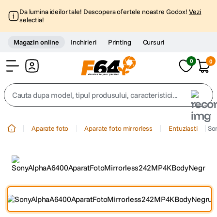
Da lumina ideilor tale! Descopera ofertele noastre Godox!
Vezi
selectia!
Magazin online
Inchirieri
Printing
Cursuri
0
0
Cont
Cauta dupa model, tipul produsului, caracteristici...
Top Cautari
Aparate foto
Aparate foto mirrorless
Entuziasti
So
canon g7x
1
.
trepied
2
.
trepied telefon
3
.
peak design
4
.