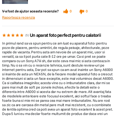
SPECIFICATII VIDEO:
tactila in meniu, selectati
persoana indepartata
Pentru evenimente
subiectul doar atingand
aflata in miscare,
sportive si alte situatii in
V-a fost de ajutor aceasta recenzie?
0
0
3840 x 2160p la 24/25/30 fps (100 Mb/s
monitorul. Camera va
sistemul de urmarire
care subiectii se misca
incepe sa urmareasca
Raporteaza recenzia
XAVC S) 3840 x 2160p la 24/25/30 fps (60
captureaza intregul
rapid, mentinerea lor in
automat subiectul,
Mb/s XAVC S) 1920 x 1080p la 100/120
corp, iar zona de
permanenta in
pentru fotografii sau
focalizare se va schimba
fps (100 Mb/s XAVC S) 1920 x 1080p la
focalizare poate face
filme.
rapid intre fata si ochi, in
100/120 fps (60 Mb/s XAVC S) 1920 x
diferenta intre
Un aparat foto perfect pentru calatorii
5
functie de
surprinderea unui
1080 la 24/25/30/50/60 fps (50 Mb/s
comportamentul
moment important sau
In primul rand sa va spun pentru ce am luat eu aparatul foto: pentru
XAVC S) 1920 x 1080 la 50/60 fps (25
subiectului.
dramatic si ratarea
poze de placere, pentru amintiri, de regula peisaje, ahitecturale, poze
Mb/s XAVC S) 1920 x 1080 la 25/30 fps
acestuia.
rapide de vacanta. Pentru asta am nevoie de un aparat mic, usor si
(16 Mb/s XAVC S) 1280 x 720 la 100/120
versatil, ca sa il pot purta cate 8-12 ore pe umar. Ca si pret se poate
Inregistrare
fps (50 Mb/s XAVC S) 1920 x 1080p la
compara cu un Sony A7iii sh, dar este ceva mai mic si asta conteaza in
video
50/60 fps (28 Mb/s AVCHD) 1920 x 1080p
timp. Nu o sa vin cu o recenzie tehnica, sunt destule review-uri pe
Bucurati-va de imagini superbe, remarcabil de detaliate
la 24/25 fps (24 Mb/s AVCHD) 1920 x
internet pentru asta, Dar pot sa spun ca am avut inainte un Sony A6000
si inainte de asta un NEX-5N, de la fiecare model aparatul foto a crescut
1080p la 24/25 fps (17 Mb/s AVCHD)
Gratie senzorului mare si celui mai nou motor de procesare a imaginilor,
in dimensiuni si asta un face exceptie, este mai voluminos decat A6000.
1920 x 1080i la 50/60 fps (24 Mb/s
puteti fotografia tot ceea ce intalniti in viata de zi cu zi, obtinand imagini
Ca si calitatea imaginilor, acesta vine cu o imbunatatire clara, dar mi se
AVCHD) 1920 x 1080i la 50/60 fps (17
superbe si clare si culori naturale chiar si in conditii de iluminare scazuta.
pare mai mult de soft pe zonele inchise, efectiv la detalii este o
Mb/s AVCHD) 1920 x 1080p la 50/60 fps
diferenta intre A6000 si acesta dar nu extrem de mare. Alt avantaj fata
(28 Mb/s MP4) 1920 x 1080p la 25/30 fps
de modelele anterioare este focusul excelent, aici softul face o treaba
(16 Mb/s MP4) 1440 x 1080 la 25/30 fps
foarte buna si mie mi se parea cea mai mare imbunatatire. Nu are rost
sa zic ca are carcasa din metal pare mult mai rezistent, cu o combinate
(MP4) 1280 x 720p la 25/30 fps (6 Mb/s
de lentila optima cred ca poti avea un aparat foto excelent la acest pret.
MP4) 640 x 480 la 25/30 fps
Dupa 5 luni eu ma declar foarte multumit de produs dar daca vrei un