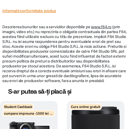
Informatii conformitate produs
Descrierea bunurilor sau a serviciilor disponibile pe
www.f64.ro
(prin
imagini, video etc.) nu reprezinta o obligatie contractuala din partea F64,
acestea fiind utilizate exclusiv cu titlu de prezentare. Implicit F64 Studio
S.R.L. nu isi asuma raspunderea pentru eventualele erori de pret sau
stoc. Aceste erori nu obliga F64 Studio S.R.L. la nicio actiune. Preturile si
disponibilitatea produselor comercializate de catre F64 Studio SRL pot
suferi modificari ulterioare, acest lucru fiind influentat de factori externi
precum politica de preturi a distribuitorilor sau disponibilitatea
produselor pe stocul acestora. De asemenea, F64 Studio S.R.L. isi
rezerva dreptul de a corecta eventuale omisiuni sau erori in afisare care
pot surveni in urma unor greseli de dactilografiere, lipsa de acuratete
sau erori ale produselor software, fara a anunta in prealabil.
S-ar putea să-ți placă și
Student Cashback
Curs online gratuit
cumpara impreuna -1500 lei di
scount obiectiv