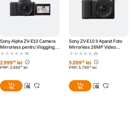
Sony Alpha ZV-E10 Camera
Sony ZV-E10 II Aparat Foto
Mirrorless pentru Vlogging
Mirrorless 26MP Video
4K Kit cu Obiectiv 16-50mm
4K60p Kit cu Obiectiv 16-
(0)
(0)
mk2
50mm mk2
2
.
999
lei
5
.
099
lei
99
99
PRP:
3
.
999
lei
PRP:
5
.
799
lei
99
99
Alatura-te comunitatii creatorilor
Descopera inspiratie, recomandari utile,