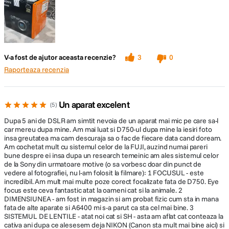
Functii utile pentru vlogul dvs.
V-a fost de ajutor aceasta recenzie?
3
0
Daca inregistrati materiale pentru vlogul dvs., monitorul LCD care se
Raporteaza recenzia
poate inclina la 180 de grade este util pentru incadrarea fotografiilor.
Pentru inregistrarea sunetului, in plus fata de mufa externa pentru
microfon exista si un adaptor XLR optional (disponibil separat), care
Un aparat excelent
permite utilizarea microfoanelor de nivel profesional pentru a va oferi o
5
calitate audio superioara.
Dupa 5 ani de DSLR am simtit nevoia de un aparat mai mic pe care sa-l
car mereu dupa mine. Am mai luat si D750-ul dupa mine la iesiri foto
insa greutatea ma cam descuraja sa o fac de fiecare data cand doream.
Profitati de diversele functii pentru filme
Am cochetat mult cu sistemul celor de la FUJI, auzind numai pareri
bune despre ei insa dupa un research temeinic am ales sistemul celor
Inregistrati filme cu incetinitorul (pana la 5x) si rapid (pana la 60x) chiar la
de la Sony din urmatoare motive (o sa vorbesc doar din punct de
nivelul camerei, fara post-procesare pe PC. Puteti utiliza fotografierea
vedere al fotografiei, nu l-am folosit la filmare): 1 FOCUSUL - este
rapida la 120 cps sau inregistrarea Full HD pentru a crea materiale video
incredibil. Am mult mai multe poze corect focalizate fata de D750. Eye
focus este ceva fantastic atat la oameni cat si la animale. 2
de calitate in post-productie. Inregistrarea prin proxy simplifica editarea si
DIMENSIUNEA - am fost in magazin si am probat fizic cum sta in mana
previzualizarea, iar cu functia Captura foto puteti sa extrageti fotografii din
fata de alte aparate si A6400 mi s-a parut ca sta cel mai bine. 3
filme.
SISTEMUL DE LENTILE - atat noi cat si SH - asta am aflat cat conteaza la
cativa ani dupa ce alesesem deja NIKON (Canon sta mult mai bine aici) si