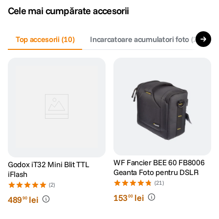
Cele mai cumpărate accesorii
canon sx740 hs
5
.
Top accesorii
(
10
)
Incarcatoare acumulatori foto
(
2
)
lavaliera
6
.
card memorie
7
.
ulanzi
8
.
insta 360
9
.
godox
10
.
WF Fancier BEE 60 FB8006
Godox iT32 Mini Blit TTL
Geanta Foto pentru DSLR
iFlash
(21)
(2)
153
lei
00
489
lei
90