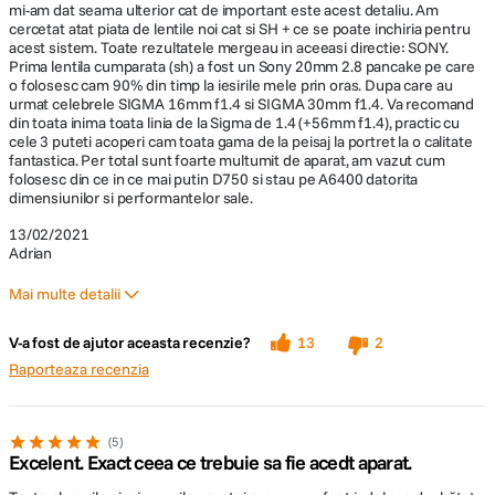
mi-am dat seama ulterior cat de important este acest detaliu. Am
cercetat atat piata de lentile noi cat si SH + ce se poate inchiria pentru
acest sistem. Toate rezultatele mergeau in aceeasi directie: SONY.
Prima lentila cumparata (sh) a fost un Sony 20mm 2.8 pancake pe care
o folosesc cam 90% din timp la iesirile mele prin oras. Dupa care au
urmat celebrele SIGMA 16mm f1.4 si SIGMA 30mm f1.4. Va recomand
din toata inima toata linia de la Sigma de 1.4 (+56mm f1.4), practic cu
cele 3 puteti acoperi cam toata gama de la peisaj la portret la o calitate
fantastica. Per total sunt foarte multumit de aparat, am vazut cum
folosesc din ce in ce mai putin D750 si stau pe A6400 datorita
Constructie si design versatile
dimensiunilor si performantelor sale.
Sony Alpha a6400 este un aparat foto mirrorless proiectat pentru a fi
13/02/2021
versatil si a va oferi libertate totala. Ecranul touchscreen LCD de 3" este
Adrian
complet rabatabil la 180 de grade, ceea ce va permite sa realizati selfie-uri
si incadrari din cele mai dificile unghiuri si sa verificati focalizarea pe toata
Mai multe detalii
durata inregistrarii. Mai mult, ecranul este prevazut si cu functiile Touch
Pad, Touch Focus, Touch Shutter si Touch Tracking - cea din urma
Pro
permitandu-va sa activati Real-time tracking.
V-a fost de ajutor aceasta recenzie?
13
2
Focus, dimensiuni, sistemul de lentile
Raporteaza recenzia
Contra
5
Baterie, un singur slot pentru card
Excelent. Exact ceea ce trebuie sa fie acedt aparat.