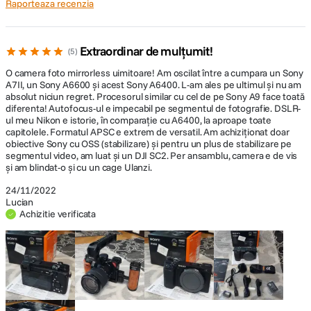
Raporteaza recenzia
compatibil
Culoare Camera
Negru
Extraordinar de mulțumit!
5
O camera foto mirrorless uimitoare! Am oscilat între a cumpara un Sony
DIMENSIUNE / GREUTATE:
Creati filme cu fotografiere la intervale de timp
A7II, un Sony A6600 și acest Sony A6400. L-am ales pe ultimul și nu am
absolut niciun regret. Procesorul similar cu cel de pe Sony A9 face toată
Functia nou introdusa de fotografiere la intervale de timp, un mod de
Dimensiuni
120.0 x 66.9 x 59.7 mm
diferenta! Autofocus-ul e impecabil pe segmentul de fotografie. DSLR-
fotografiere continua cu o pauza de 1-60 de secunde intre fotografii,
ul meu Nikon e istorie, în comparație cu A6400, la aproape toate
poate fi folosita chiar la nivelul camerei. Ulterior, imaginile obtinute pot fi
capitolele. Formatul APSC e extrem de versatil. Am achiziționat doar
Greutate
403 g (cu baterie si card de memorie)
folosite pentru a crea filme cu temporizare pe un PC, prin utilizarea
obiective Sony cu OSS (stabilizare) și pentru un plus de stabilizare pe
segmentul video, am luat și un DJI SC2. Per ansamblu, camera e de vis
aplicatiei Vizualizator din cadrul suitei de aplicatii pentru desktop Imaging
și am blindat-o și cu un cage Ulanzi.
Edge
24/11/2022
Lucian
Achizitie verificata