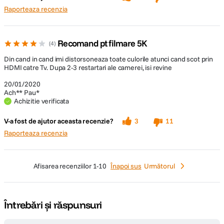
Raporteaza recenzia
Recomand pt filmare 5K
4
Din cand in cand imi distorsoneaza toate culorile atunci cand scot prin
HDMI catre Tv. Dupa 2-3 restartari ale camerei, isi revine
20/01/2020
Ach** Pau*
Achizitie verificata
V-a fost de ajutor aceasta recenzie?
3
11
Raporteaza recenzia
afisarea recenziilor
1-10
Înapoi sus
Următorul
Întrebări și răspunsuri