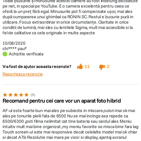
Toate plusurile și minusurile acestei camere au fost indelung dezbătute
pe net, in special pe YouTube. E o camera excelentă pentru ceea ce
oferă la un preț fără egal. Minusurile pot fi compensate ușor, mai ales
după cumpararea unui ghimbal ca RONIN SC. Restul e bucurie pură in
utilizare. Focus extraordinar in orice circumstanțe. Claritate in orice
conditii de lumină, mai sles cu lentilele Sigma, mult mai accesibile si la
fel de calitative ca cele originale in multe aspecte
10/08/2020
chi**** pau*
Achizitie verificata
V-a fost de ajutor aceasta recenzie?
11
2
Raporteaza recenzia
5
Recomand pentru cei care vor un aparat foto hibrid
AF-ul este foarte bun mai ales pe subiecte in miscare,culori mai ok mai
ales pe tonurile pielii fata de 6500 Nu se mai incinge asa repede ca
6500/6300 ,poti filma nelimitat cat tine bateria sau cardul ales Meniu
intuitiv mult mai bine organizat ,my meniu favorite se misca bine fara lag
Touch screen-ul este mai responsive decat celelalte model mai ok chiar
si decat A7iii Rezolutie mai mare pe vizor si display, ajantaj ecranul