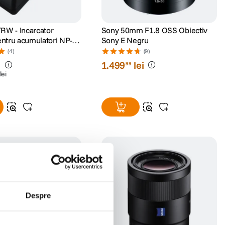
RW - Incarcator
Sony 50mm F1.8 OSS Obiectiv
entru acumulatori NP-
Sony E Negru
(4)
(9)
i
1
.
499
lei
99
lei
Despre