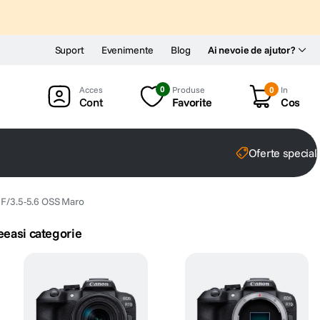
Suport
Evenimente
Blog
Ai nevoie de ajutor?
0
Produse
0
In
Cont
Favorite
Cos
Oferte special
 F/3.5-5.6 OSS Maro
eeasi categorie