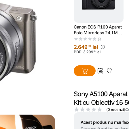
Canon EOS R100 Aparat
Foto Mirrorless 24.1MP
Kit cu Obiectiv RF-S 18-
(0)
45mm IS STM
2
.
649
lei
99
PRP:
3
.
299
lei
99
Sony A5100 Aparat 
Kit cu Obiectiv 16-
(
0 recenzii
)
C
Acest produs nu mai face
Descoperă mai jos produse 