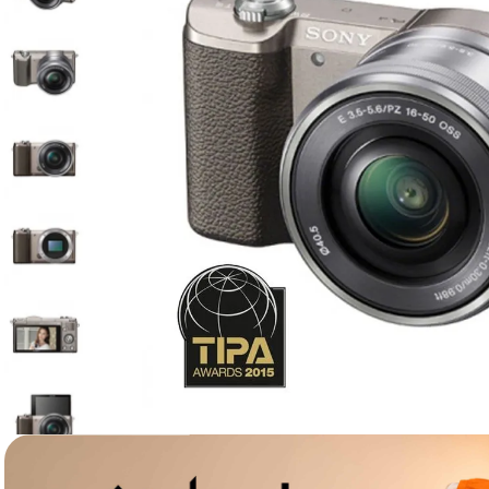
lavaliera
6
.
sony fx
7
.
card memorie
8
.
dji mic mini
9
.
dji osmo
10
.