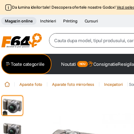
Da lumina ideilor tale! Descopera ofertele noastre Godox!
Vezi selec
Magazin online
Inchirieri
Printing
Cursuri
Cauta dupa model, tipul produsului, caracter
Top Cautari
Toate categoriile
Noutati
Consignatie
Resigila
canon g7x
1
.
Aparate foto
Aparate foto mirrorless
Incepatori
So
trepied
2
.
trepied telefon
3
.
peak design
4
.
canon sx740 hs
5
.