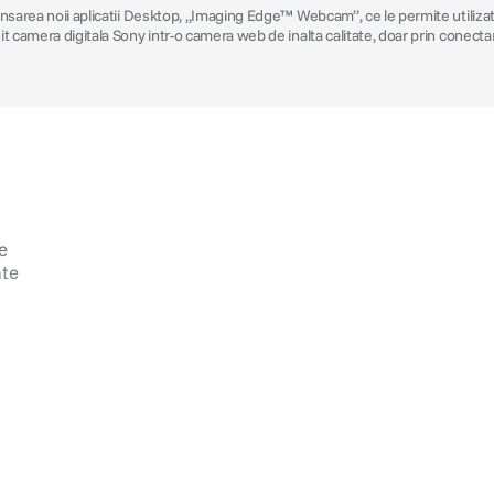
nsarea noii aplicatii Desktop, „Imaging Edge™ Webcam”, ce le permite utilizato
t camera digitala Sony intr-o camera web de inalta calitate, doar prin conecta
e
ate