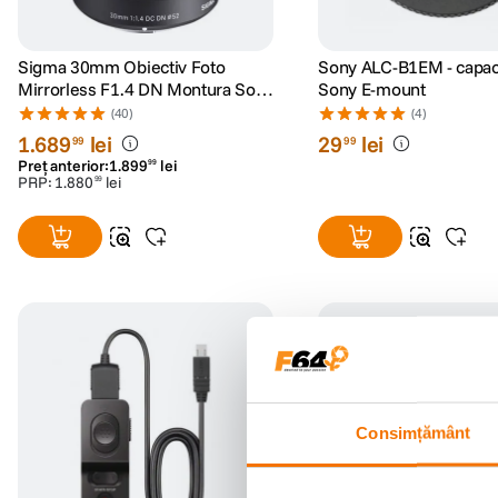
Sigma 30mm Obiectiv Foto
Sony ALC-B1EM - capa
Mirrorless F1.4 DN Montura Sony
Sony E-mount
E
(40)
(4)
1
.
689
lei
29
lei
99
99
Preț anterior:
1
.
899
lei
99
PRP:
1
.
880
lei
99
Consimțământ