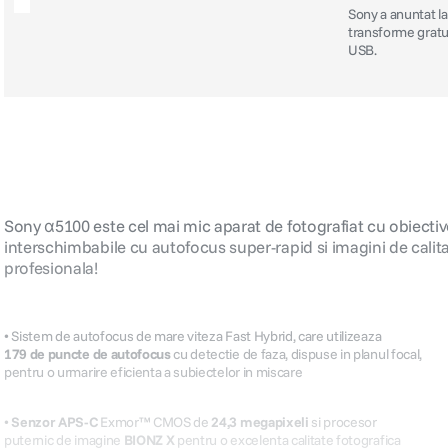
Sony a anuntat la
transforme gratui
USB.
Sony α5100 este cel mai mic aparat de fotografiat cu obiectiv
interschimbabile cu autofocus super-rapid si imagini de calit
profesionala!
• Sistem de autofocus de mare viteza Fast Hybrid, care utilizeaza
179 de puncte de autofocus
cu detectie de faza, dispuse in planul focal,
pentru o urmarire eficienta a subiectelor in miscare
•
Senzor APS-C
Exmor™ CMOS de
24,3 megapixeli
si procesor
puternic de imagine
BIONZ X
pentru o excelenta calitate fotografica