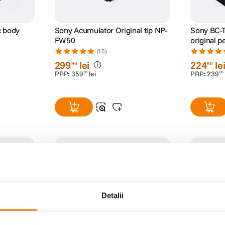
c body
Sony Acumulator Original tip NP-
Sony BC-T
FW50
original p
FW50
(15)
299
lei
224
le
90
90
PRP:
359
lei
PRP:
239
00
00
Detalii