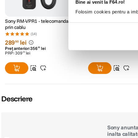
Bine ai venit la F64.ro!
Folosim cookies pentru a imbu
Sony RM-VPR1 - telecomanda
Sony 35mm F1.8 OSS O
prin cablu
Sony E
(14)
(14)
289
lei
1
.
999
lei
90
99
Preț anterior:
356
lei
00
PRP:
309
lei
00
Descriere
Sony anunta 
inalta calit