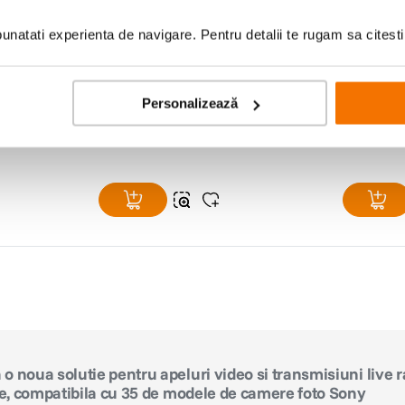
natati experienta de navigare. Pentru detalii te rugam sa citest
biectiv
Kaiser 6056 - snur prindere capac
Sony FE 
frontal pentru obiectiv
Tessar T*
Mirrorles
(3)
Personalizează
9
lei
4
.
799
99
99
PRP:
13
lei
PRP:
5
.
599
00
o noua solutie pentru apeluri video si transmisiuni live r
ate, compatibila cu 35 de modele de camere foto Sony