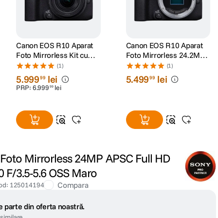
Canon EOS R10 Aparat
Canon EOS R10 Aparat
Foto Mirrorless Kit cu
Foto Mirrorless 24.2MP
Obiectiv RF-S 18-150mm
Body
(1)
(1)
IS STM
5
.
999
lei
5
.
499
lei
99
99
PRP:
6
.
999
lei
99
Foto Mirrorless 24MP APSC Full HD
50 F/3.5-5.6 OSS Maro
Compara
od
:
125014194
 parte din oferta noastră.
similare.