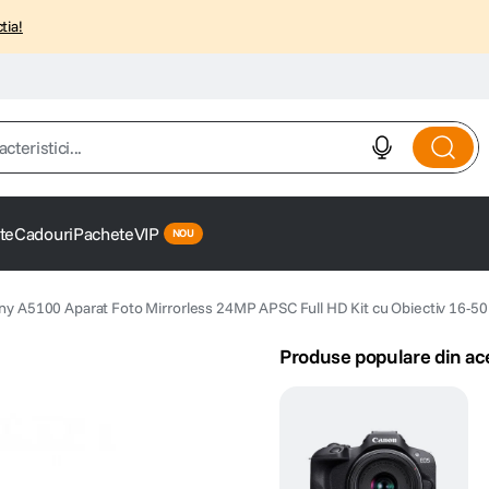
tia!
istici...
te
Cadouri
Pachete
VIP
ny A5100 Aparat Foto Mirrorless 24MP APSC Full HD Kit cu Obiectiv 16-50
Produse populare din ac