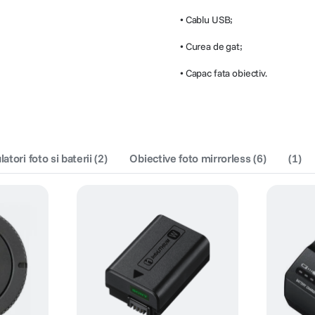
• Cablu USB;
• Curea de gat;
• Capac fata obiectiv.
tori foto si baterii
(
2
)
Obiective foto mirrorless
(
6
)
(
1
)