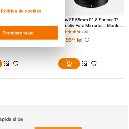
i
Politica de cookies.
16-35mm F4 OSS Vario-
Sony FE 55mm F1.8 Sonnar T*
 Obiectiv Foto
Obiectiv Foto Mirrorless Montura
s Montura Sony E
Sony E
(6)
(16)
Permitere toate
lei
3
.
899
lei
99
lei
99
apide si de