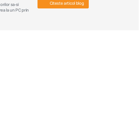
Citeste articol blog
rilor sa-si
rea la un PC prin