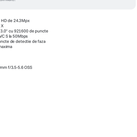
 HD de 24.3Mpx
 X
de 3.0" cu 921600 de puncte
AVC S la 50Mbps
ncte de detectie de faza
 maxima
0mm f/3.5-5.6 OSS