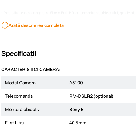
• Posibilitate de a inregistra
filme Full HD
cu urmarirea subiectului, gratie s
Arată descrierea completă
•
Touch-screen LCD
rabatabil la 180°
• Transfer usor de imagini prin conectivitate
Wi-Fi
si
NFC
Specificații
CARACTERISTICI CAMERA:
Model Camera
A5100
Telecomanda
RM-DSLR2 (optional)
Montura obiectiv
Sony E
Filet filtru
40.5mm