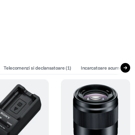
Telecomenzi si declansatoare
(
1
)
Incarcatoare acumulatori 