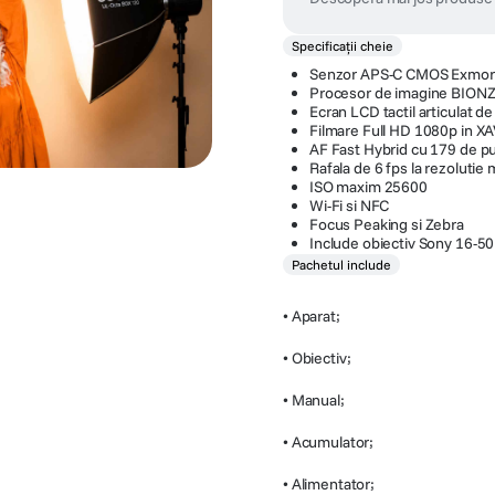
Specificații cheie
Senzor APS-C CMOS Exmor
Procesor de imagine BIONZ
Ecran LCD tactil articulat 
Filmare Full HD 1080p in X
AF Fast Hybrid cu 179 de pu
Rafala de 6 fps la rezolutie
ISO maxim 25600
Wi-Fi si NFC
Focus Peaking si Zebra
Include obiectiv Sony 16-5
Pachetul include
• Aparat;
• Obiectiv;
• Manual;
• Acumulator;
• Alimentator;