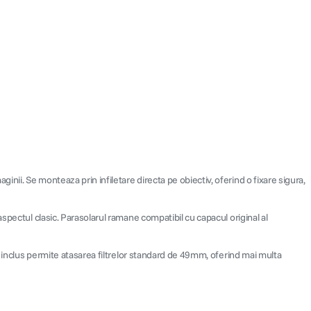
ii. Se monteaza prin infiletare directa pe obiectiv, oferind o fixare sigura,
spectul clasic. Parasolarul ramane compatibil cu capacul original al
r inclus permite atasarea filtrelor standard de 49mm, oferind mai multa