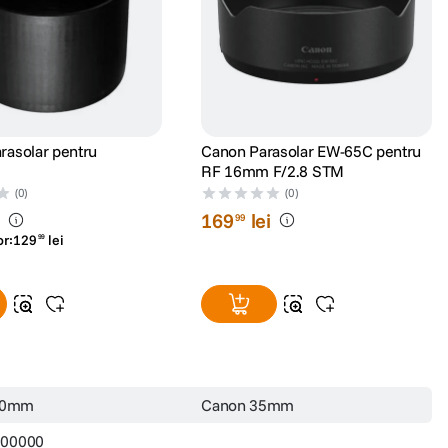
arasolar pentru
Canon Parasolar EW-65C pentru
RF 16mm F/2.8 STM
(0)
(0)
i
169
lei
99
or:
129
lei
99
 60mm
Canon 35mm
000000