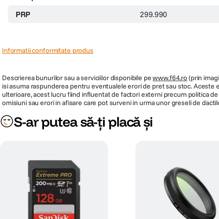
PRP
299.990
Informatii conformitate produs
Descrierea bunurilor sau a serviciilor disponibile pe
www.f64.ro
(prin imagi
isi asuma raspunderea pentru eventualele erori de pret sau stoc. Aceste ero
ulterioare, acest lucru fiind influentat de factori externi precum politica 
omisiuni sau erori in afisare care pot surveni in urma unor greseli de dactil
S-ar putea să-ți placă și