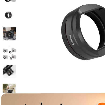
lavaliera
6
.
card memorie
7
.
dji mic mini
8
.
dji osmo
9
.
insta 360
10
.