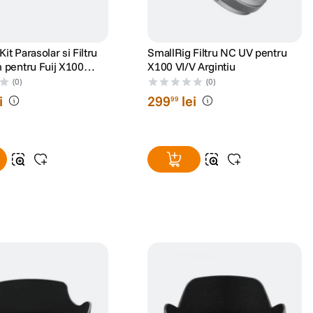
it Parasolar si Filtru
SmallRig Filtru NC UV pentru
pentru Fuij X100
X100 VI/V Argintiu
(0)
(0)
i
299
lei
99