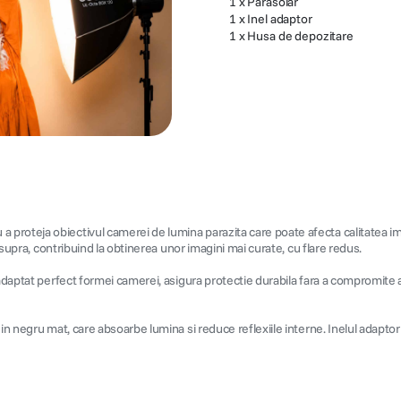
1 x Parasolar
1 x Inel adaptor
1 x Husa de depozitare
oteja obiectivul camerei de lumina parazita care poate afecta calitatea imagin
asupra, contribuind la obtinerea unor imagini mai curate, cu flare redus.
 adaptat perfect formei camerei, asigura protectie durabila fara a compromite a
 in negru mat, care absoarbe lumina si reduce reflexiile interne. Inelul adapto