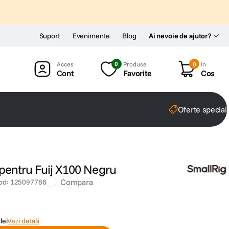
Suport
Evenimente
Blog
Ai nevoie de ajutor?
0
Produse
0
In
Cont
Favorite
Cos
Oferte special
 pentru Fuij X100 Negru
Compara
od
:
125097786
lei
Vezi detalii