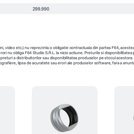
299.990
ni, video etc.) nu reprezinta o obligatie contractuala din partea F64, acestea 
ri nu obliga F64 Studio S.R.L. la nicio actiune. Preturile si disponibilitate
de preturi a distribuitorilor sau disponibilitatea produselor pe stocul acesto
ografiere, lipsa de acuratete sau erori ale produselor software, fara a anunta