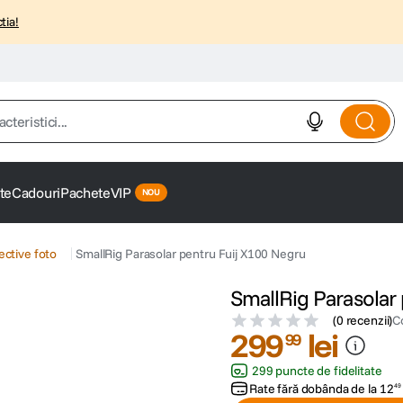
tia!
istici...
te
Cadouri
Pachete
VIP
ective foto
SmallRig Parasolar pentru Fuij X100 Negru
SmallRig Parasolar
(
0 recenzii
)
C
299
lei
99
299 puncte de fidelitate
Rate fără dobânda de la
12
49