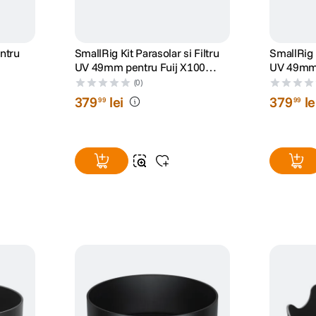
ntru
SmallRig Kit Parasolar si Filtru
SmallRig K
UV 49mm pentru Fuij X100
UV 49mm 
Argintiu
Negru
(0)
379
lei
379
le
99
99