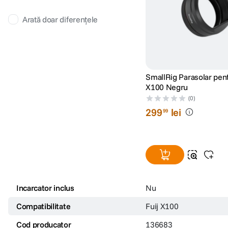
Arată doar diferențele
SmallRig Parasolar pent
X100 Negru
(0)
299
lei
99
Incarcator inclus
Nu
Compatibilitate
Fuij X100
Cod producator
136683