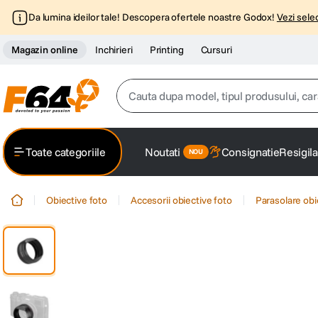
Da lumina ideilor tale! Descopera ofertele noastre Godox!
Vezi selec
Magazin online
Inchirieri
Printing
Cursuri
Cauta dupa model, tipul produsului, caracter
Top Cautari
Toate categoriile
Noutati
Consignatie
Resigila
canon g7x
1
.
Obiective foto
Accesorii obiective foto
Parasolare obi
trepied
2
.
trepied telefon
3
.
peak design
4
.
canon sx740 hs
5
.