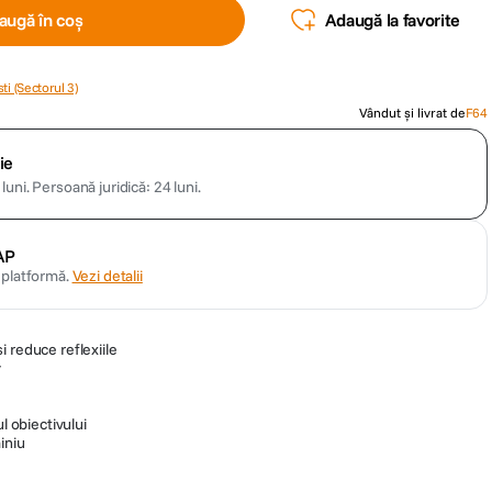
augă în coș
Adaugă la favorite
ti (Sectorul 3)
Vândut și livrat de
F64
ie
luni.
Persoană juridică: 24 luni.
AP
n platformă.
Vezi detalii
 reduce reflexiile
v
ul obiectivului
iniu