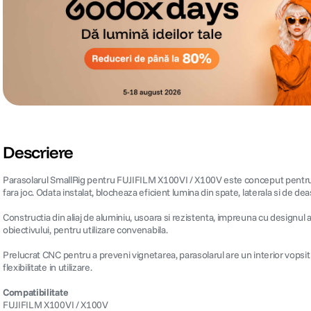
Descriere
Parasolarul SmallRig pentru FUJIFILM X100VI / X100V este conceput pentru a pr
fara joc. Odata instalat, blocheaza eficient lumina din spate, laterala si de de
Constructia din aliaj de aluminiu, usoara si rezistenta, impreuna cu designul
obiectivului, pentru utilizare convenabila.
Prelucrat CNC pentru a preveni vignetarea, parasolarul are un interior vopsit
flexibilitate in utilizare.
Compatibilitate
FUJIFILM X100VI / X100V