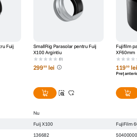
ru Fuij
SmallRig Parasolar pentru Fuij
Fujifilm p
X100 Argintiu
XF60mm
(0)
299
lei
119
le
99
99
Preț anteri
Nu
Fuij X100
FujiFilm
136682
5040000