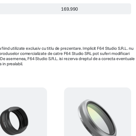
169.990
fiind utilizate exclusiv cu titlu de prezentare. Implicit F64 Studio S.R.L. nu
a produselor comercializate de catre F64 Studio SRL pot suferi modificari
ra. De asemenea, F64 Studio S.R.L. isi rezerva dreptul de a corecta eventuale
 in prealabil.