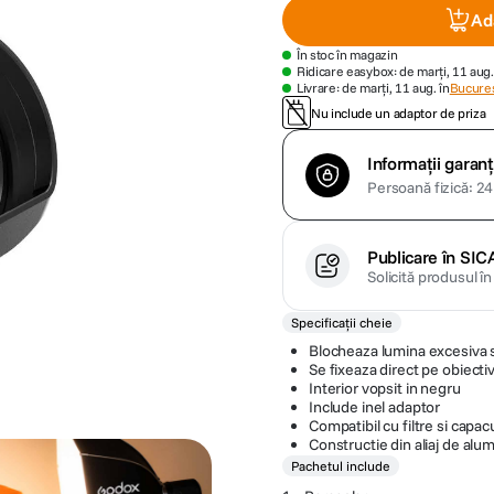
Ad
În stoc în magazin
Ridicare easybox: de marți, 11 aug.
Livrare: de marți, 11 aug. în
Bucures
Nu include un adaptor de priza
Informații garanț
Persoană fizică: 24 
Publicare în SIC
Solicită produsul î
Specificații cheie
Blocheaza lumina excesiva si
Se fixeaza direct pe obiecti
Interior vopsit in negru
Include inel adaptor
Compatibil cu filtre si capac
Constructie din aliaj de alum
Pachetul include