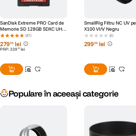
SanDisk Extreme PRO Card de
SmallRig Filtru NC UV pe
Memorie SD 128GB SDXC UHS-
X100 VI/V Negru
I Class 10 U3 V30 + 2 Ani
(87)
(0)
RescuePRO Deluxe
279
lei
299
lei
00
99
PRP:
339
lei
90
Populare în aceeași categorie