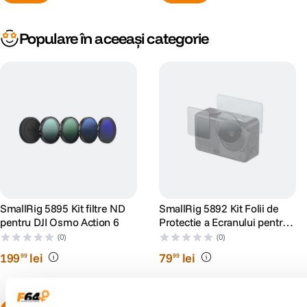
Populare în aceeași categorie
SmallRig 5895 Kit filtre ND
SmallRig 5892 Kit Folii de
pentru DJI Osmo Action 6
Protectie a Ecranului pentru
DJI Osmo Action 6
(0)
(0)
199
lei
79
lei
99
99