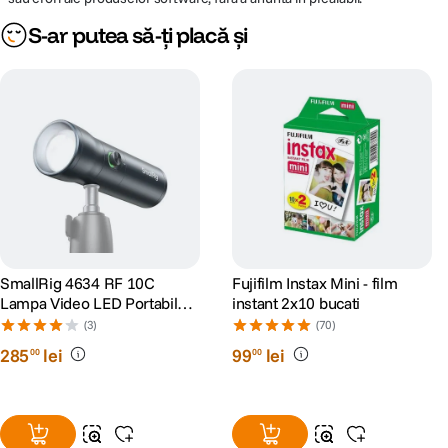
S-ar putea să-ți placă și
SmallRig 4634 RF 10C
Fujifilm Instax Mini - film
Lampa Video LED Portabila
instant 2x10 bucati
10W cu Focus Ajustabil
(3)
(70)
10°-60°
285
lei
99
lei
00
00