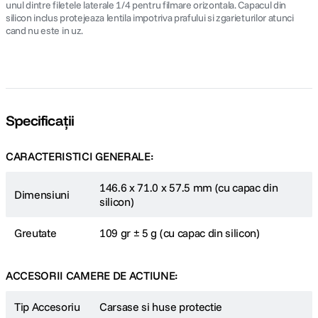
unul dintre filetele laterale 1/4 pentru filmare orizontala. Capacul din
silicon inclus protejeaza lentila impotriva prafului si zgarieturilor atunci
cand nu este in uz.
Specificații
CARACTERISTICI GENERALE:
146.6 x 71.0 x 57.5 mm (cu capac din
Dimensiuni
silicon)
Greutate
109 gr ± 5 g (cu capac din silicon)
ACCESORII CAMERE DE ACTIUNE:
Tip Accesoriu
Carsase si huse protectie