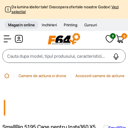
Da lumina ideilor tale! Descopera ofertele noastre Godox!
Vezi
selectia!
Magazin online
Inchirieri
Printing
Cursuri
0
0
Cont
Cauta dupa model, tipul produsului, caracteristici...
Top Cautari
Camere de actiune si drone
Accesorii camere de actiune
canon g7x
1
.
trepied
2
.
trepied telefon
3
.
SmallRig 5195 Cage pentru Insta360 X5
peak design
4
.