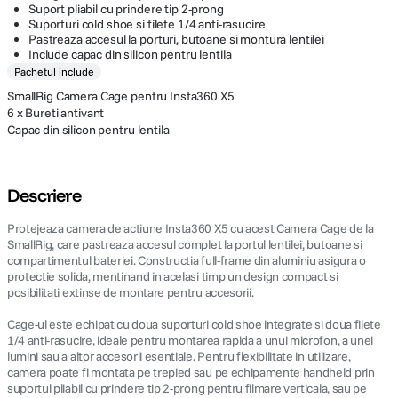
Suport pliabil cu prindere tip 2-prong
Suporturi cold shoe si filete 1/4 anti-rasucire
Pastreaza accesul la porturi, butoane si montura lentilei
Include capac din silicon pentru lentila
Pachetul include
SmallRig Camera Cage pentru Insta360 X5
6 x Bureti antivant
Capac din silicon pentru lentila
Descriere
Protejeaza camera de actiune Insta360 X5 cu acest Camera Cage de la
SmallRig, care pastreaza accesul complet la portul lentilei, butoane si
compartimentul bateriei. Constructia full-frame din aluminiu asigura o
protectie solida, mentinand in acelasi timp un design compact si
posibilitati extinse de montare pentru accesorii.
Cage-ul este echipat cu doua suporturi cold shoe integrate si doua filete
1/4 anti-rasucire, ideale pentru montarea rapida a unui microfon, a unei
lumini sau a altor accesorii esentiale. Pentru flexibilitate in utilizare,
camera poate fi montata pe trepied sau pe echipamente handheld prin
suportul pliabil cu prindere tip 2-prong pentru filmare verticala, sau pe