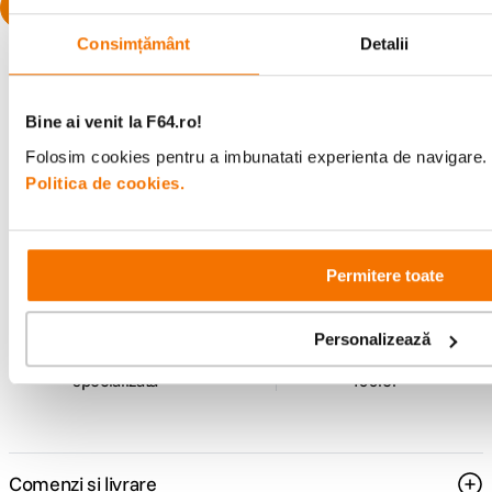
Consimțământ
Detalii
Bine ai venit la F64.ro!
Folosim cookies pentru a imbunatati experienta de navigare. P
Alatura-te comunitatii creatorilor
Politica de cookies.
Descopera inspiratie, recomandari utile,
ghiduri foto-video si oferte pregatite special
pentru tine.
Permitere toate
Personalizează
Consultanta
Livrare gratuita pe
specializata
499lei
Comenzi si livrare