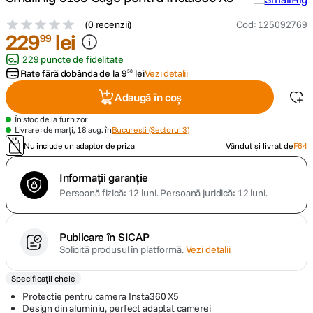
(
0 recenzii
)
Cod
:
125092769
canon sx740 hs
5
.
229
lei
99
229 puncte de fidelitate
lavaliera
6
.
Rate fără dobânda de la
9
lei
Vezi detalii
58
card memorie
Adaugă în coș
7
.
În stoc de la furnizor
dji mic mini
Livrare: de marți, 18 aug. în
Bucuresti (Sectorul 3)
8
.
Nu include un adaptor de priza
Vândut și livrat de
F64
dji osmo
9
.
Informații garanție
Persoană fizică: 12 luni.
Persoană juridică: 12 luni.
insta 360
10
.
Publicare în SICAP
Solicită produsul în platformă.
Vezi detalii
Specificații cheie
Protectie pentru camera Insta360 X5
Design din aluminiu, perfect adaptat camerei