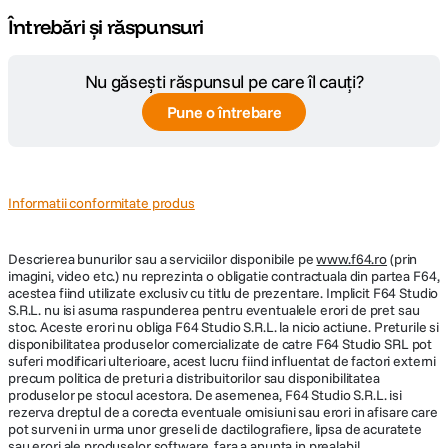
Întrebări și răspunsuri
Nu găsești răspunsul pe care îl cauți?
Pune o întrebare
Informatii conformitate produs
Descrierea bunurilor sau a serviciilor disponibile pe
www.f64.ro
(prin
imagini, video etc.) nu reprezinta o obligatie contractuala din partea F64,
acestea fiind utilizate exclusiv cu titlu de prezentare. Implicit F64 Studio
S.R.L. nu isi asuma raspunderea pentru eventualele erori de pret sau
stoc. Aceste erori nu obliga F64 Studio S.R.L. la nicio actiune. Preturile si
disponibilitatea produselor comercializate de catre F64 Studio SRL pot
suferi modificari ulterioare, acest lucru fiind influentat de factori externi
precum politica de preturi a distribuitorilor sau disponibilitatea
produselor pe stocul acestora. De asemenea, F64 Studio S.R.L. isi
rezerva dreptul de a corecta eventuale omisiuni sau erori in afisare care
pot surveni in urma unor greseli de dactilografiere, lipsa de acuratete
sau erori ale produselor software, fara a anunta in prealabil.